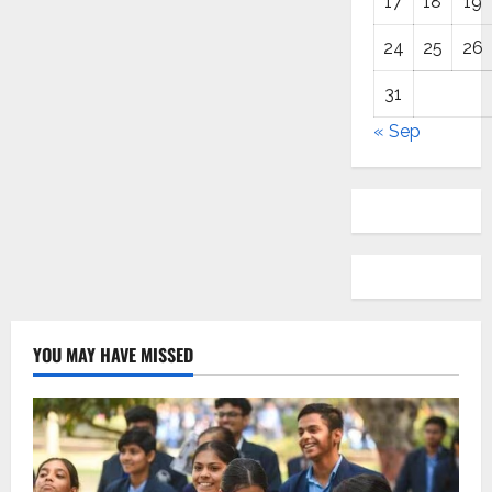
17
18
19
24
25
26
31
« Sep
YOU MAY HAVE MISSED