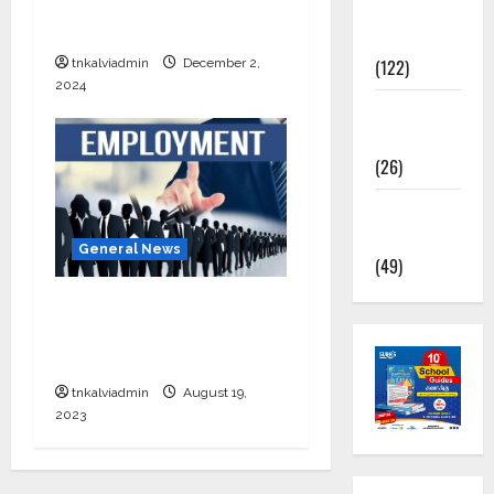
சேலத்தில் புத்தக கண்காட்சி
TNPSC
2024
News
(122)
tnkalviadmin
December 2,
2024
TNUSRB
News
(26)
TRB – TET
News
General News
(49)
தமிழ்நாட்டில் அரசு
வேலைக்காக காத்திருக்கும்
66.55 லட்சம் பேர்.!
tnkalviadmin
August 19,
2023