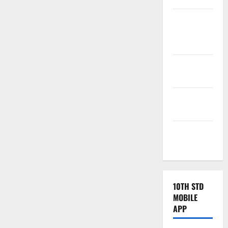
Tamilnadu
Samacheer
Kalvi
TNPSC
News
TNUSRB
News
TRB – TET
News
10TH STD
MOBILE
APP