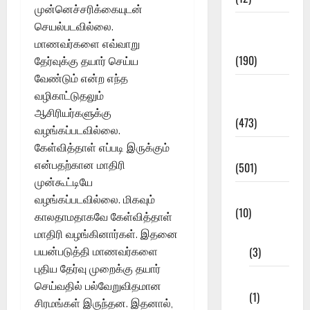
முன்னெச்சரிக்கையுடன்
Exam
செயல்படவில்லை.
Notification
மாணவர்களை எவ்வாறு
(190)
தேர்வுக்கு தயார் செய்ய
வேண்டும் என்ற எந்த
General
வழிகாட்டுதலும்
News
ஆசிரியர்களுக்கு
(473)
வழங்கப்படவில்லை.
கேள்வித்தாள் எப்படி இருக்கும்
Kalvi News
என்பதற்கான மாதிரி
(501)
முன்கூட்டியே
Mobile App
வழங்கப்படவில்லை. மிகவும்
(10)
காலதாமதாகவே கேள்வித்தாள்
10th STD
மாதிரி வழங்கினார்கள். இதனை
(3)
பயன்படுத்தி மாணவர்களை
புதிய தேர்வு முறைக்கு தயார்
11th STD
செய்வதில் பல்வேறுவிதமான
(1)
சிரமங்கள் இருந்தன. இதனால்,