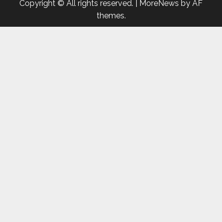
Copyright © All rights reserved.
|
MoreNews
by AF
themes.