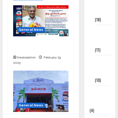
Study
Materials
(18)
9th Std
General News
Study
Materials
புதிய தலைமை தேர்தல்
(11)
ஆணையர் இன்று பதவி ஏற்பு
tnkalviadmin
February 19,
Tamil
2025
Exercise
Book
(10)
Tamilnadu
Samacheer
Kalvi
General News
(4)