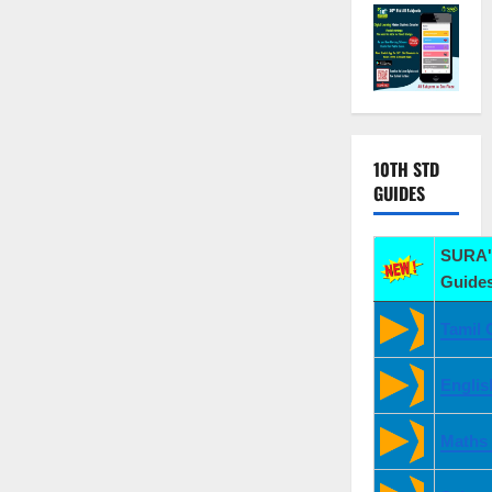
10TH STD
GUIDES
SURA'
Guides
Tamil 
Englis
Maths