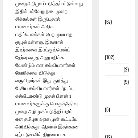
முறைஅறிமுகப்படுத்தப்பட்டுள்ளது.
Study
இதில் பல்வேறு நடைமுறை
Materials
சிக்கல்கள் இருப்பதால்
(67)
மாணவர்கள் அதிக
12th Std
மதிப்பெண்கள் பெற முடியாத
Study
சூழல் உள்ளது. இதனால்
Materials
இவர்களை இம்ப்ரூவ்மென்ட்
(102)
தேர்வு எழுத அனுமதிக்க
வேண்டும் என கல்வியாளர்கள்
Answers
(2)
கோரிக்கை விடுத்து
வருகிறார்கள்.இது குறித்து
Articles
(9)
பேசிய கல்வியாளர்கள், “நடப்பு
Budget
கல்வியாண்டு முதல் பிளஸ் 1
2018
மாணவர்களுக்கு பொதுத்தேர்வு
(5)
முறை அறிமுகப்படுத்தப்படும்
என தமிழக அரசு முன் கூட்டியே
Current
அறிவித்தது. ஆனால் இதற்கான
Affairs
ஏற்பாடுகளில் திறமையாக
(12)