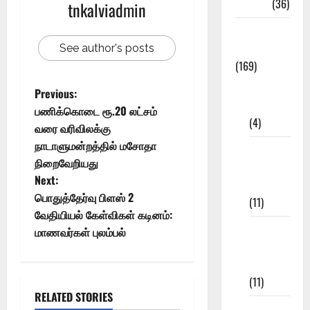
NEET
(36)
tnkalviadmin
Study
Materials
See author's posts
(169)
10th
Previous:
CBSE
பணிக்கொடை ரூ.20 லட்சம்
(4)
வரை வரிவிலக்கு
நாடாளுமன்றத்தில் மசோதா
6th std
நிறைவேறியது
Study
Next:
Materials
பொதுத்தேர்வு பிளஸ் 2
(11)
வேதியியல் கேள்விகள் கடினம்:
7th std
மாணவர்கள் புலம்பல்
Study
Materials
(11)
RELATED STORIES
8th Std