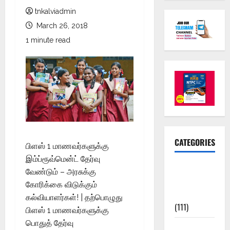
tnkalviadmin
March 26, 2018
1 minute read
CATEGORIES
பிளஸ் 1 மாணவர்களுக்கு
இம்ப்ரூவ்மென்ட் தேர்வு
10th Std
வேண்டும் – அரசுக்கு
Study
கோரிக்கை விடுக்கும்
Materials
கல்வியாளர்கள்! | தற்பொழுது
(111)
பிளஸ் 1 மாணவர்களுக்கு
பொதுத் தேர்வு
11th Std