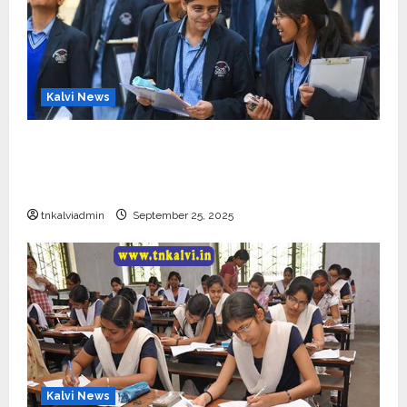
Kalvi News
CBSE 10, 12-ம் வகுப்பு பொதுத்தேர்வு உத்தேச
அட்டவணை வெளியீடு – பிப்ரவரி 17 முதல் தேர்வு
தொடக்கம்
tnkalviadmin
September 25, 2025
Kalvi News