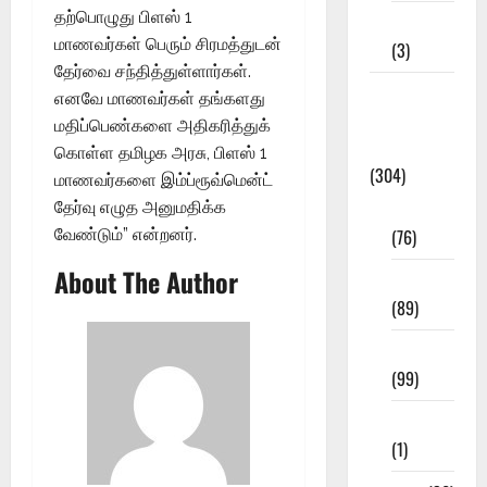
தற்பொழுது பிளஸ் 1
12th STD
மாணவர்கள் பெரும் சிரமத்துடன்
(3)
தேர்வை சந்தித்துள்ளார்கள்.
Model
எனவே மாணவர்கள் தங்களது
Question
மதிப்பெண்களை அதிகரித்துக்
Papers
கொள்ள தமிழக அரசு, பிளஸ் 1
(304)
மாணவர்களை இம்ப்ரூவ்மென்ட்
10th Std
தேர்வு எழுத அனுமதிக்க
(76)
வேண்டும்” என்றனர்.
About The Author
11th Std
(89)
12th Std
(99)
8th Std
(1)