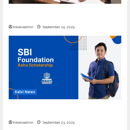
10, 12-ம் வகுப்பு பொதுத்தேர்வு அட்டவணை 2026
எப்போது வெளியீடு?
tnkalviadmin
September 24, 2025
Kalvi News
பள்ளி, கல்லூரி மாணவர்களுக்கு ரூ.20 லட்சம் வரை
கல்வி உதவித்தொகை; SBI ஆஷா திட்டம்
tnkalviadmin
September 23, 2025