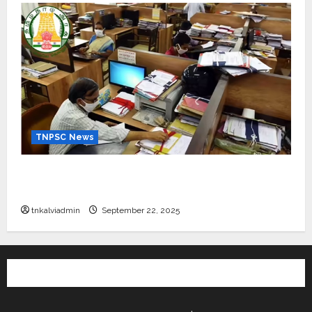
TNPSC News
கிராம உதவியாளர் பணிக்கு வயது வரம்பு அதிகரிப்பு –
தமிழ்நாடு அரசு அறிவிப்பு வெளியீடு
tnkalviadmin
September 22, 2025