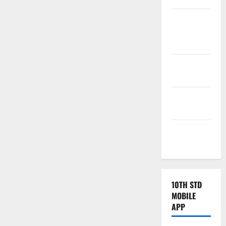
Tamilnadu
Samacheer
Kalvi
TNPSC
News
TNUSRB
News
TRB – TET
News
10TH STD
MOBILE
APP