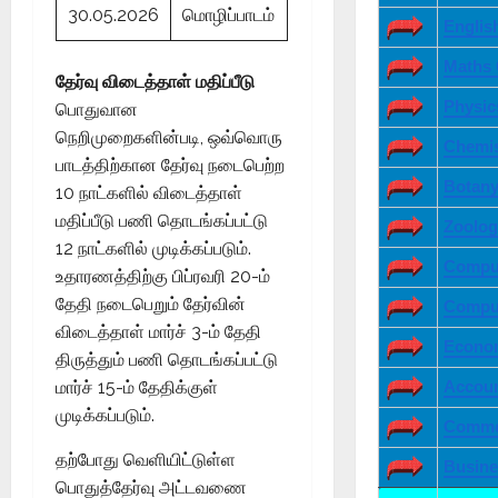
30.05.2026
மொழிப்பாடம்
Englis
Maths 
தேர்வு விடைத்தாள் மதிப்பீடு
Physic
பொதுவான
நெறிமுறைகளின்படி, ஒவ்வொரு
Chemis
பாடத்திற்கான தேர்வு நடைபெற்ற
Botany
10 நாட்களில் விடைத்தாள்
மதிப்பீடு பணி தொடங்கப்பட்டு
Zoolog
12 நாட்களில் முடிக்கப்படும்.
Comput
உதாரணத்திற்கு பிப்ரவரி 20-ம்
தேதி நடைபெறும் தேர்வின்
Comput
விடைத்தாள் மார்ச் 3-ம் தேதி
Econo
திருத்தும் பணி தொடங்கப்பட்டு
Accoun
மார்ச் 15-ம் தேதிக்குள்
முடிக்கப்படும்.
Comme
தற்போது வெளியிட்டுள்ள
Busine
பொதுத்தேர்வு அட்டவணை