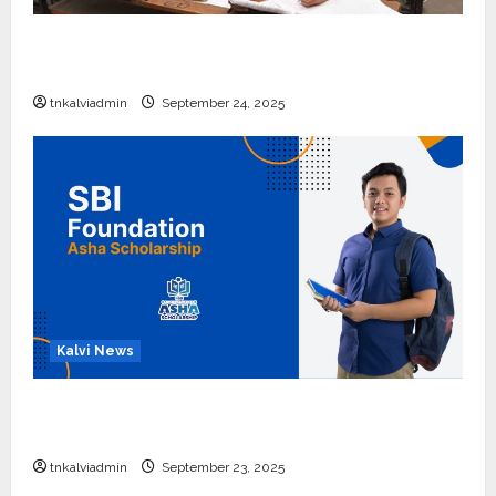
10, 12-ம் வகுப்பு பொதுத்தேர்வு அட்டவணை 2026
எப்போது வெளியீடு?
tnkalviadmin
September 24, 2025
Kalvi News
பள்ளி, கல்லூரி மாணவர்களுக்கு ரூ.20 லட்சம் வரை
கல்வி உதவித்தொகை; SBI ஆஷா திட்டம்
tnkalviadmin
September 23, 2025