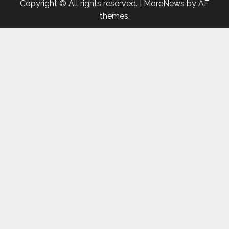
Copyright © All rights reserved.
|
MoreNews
by AF
themes.