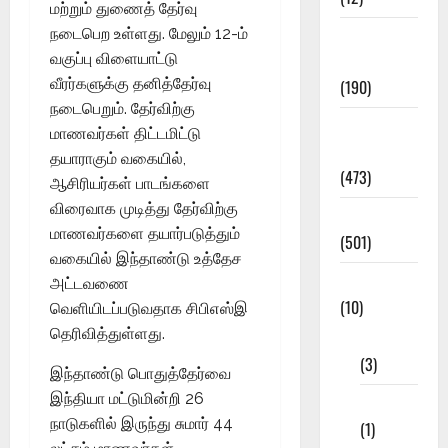
மற்றும் துணைத் தேர்வு
நடைபெற உள்ளது. மேலும் 12-ம்
Exam
வகுப்பு விளையாட்டு
Notification
வீரர்களுக்கு தனித்தேர்வு
(190)
நடைபெறும். தேர்விற்கு
General
மாணவர்கள் திட்டமிட்டு
News
தயாராகும் வகையில்,
(473)
ஆசிரியர்கள் பாடங்களை
விரைவாக முடித்து தேர்விற்கு
Kalvi News
மாணவர்களை தயார்படுத்தும்
(501)
வகையில் இந்தாண்டு உத்தேச
Mobile App
அட்டவணை
(10)
வெளியிடப்படுவதாக சிபிஎஸ்இ
தெரிவித்துள்ளது.
10th STD
(3)
இந்தாண்டு பொதுத்தேர்வை
இந்தியா மட்டுமின்றி 26
11th STD
நாடுகளில் இருந்து சுமார் 44
(1)