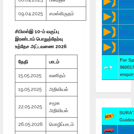
Scienc
09.04.2025
சமஸ்கிருதம்
Social
சிபிஎஸ்இ 10-ம் வகுப்பு
Will t
இரண்டாம் பொதுத்தேர்வு
உத்தேச அட்டவணை 2026
Quest
For S
தேதி
பாட
ம்
960017
enqui
15.05.2025
கணிதம்
19.05.2025
அறிவியல்
சமூக
22.05.2025
அறிவியல்
SURA'S
Guides
26.05.2026
மொழிப்பாடம்
Tamil 