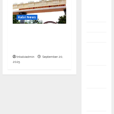
11th Std
Study
Materials
Kalvi News
12th Std
மனோன்மணியம் சுந்தரனார்
பல்கலைக்கழகத்தில்
12th STD
முனைவர் பட்டம் பயில தகுதி
12th Std
தேர்வு அறிவிப்பு
Study
tnkalviadmin
September 20,
Materials
2025
6th std
Study
Materials
7th std
Study
Materials