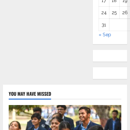
17
18
19
24
25
26
31
« Sep
YOU MAY HAVE MISSED