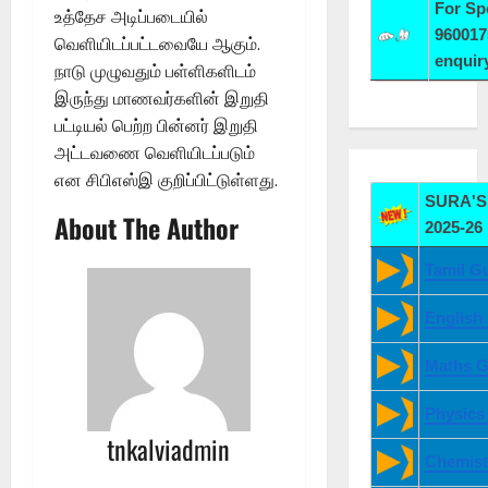
For S
உத்தேச அடிப்படையில்
960017
வெளியிடப்பட்டவையே ஆகும்.
enqui
நாடு முழுவதும் பள்ளிகளிடம்
இருந்து மாணவர்களின் இறுதி
பட்டியல் பெற்ற பின்னர் இறுதி
அட்டவணை வெளியிடப்படும்
என சிபிஎஸ்இ குறிப்பிட்டுள்ளது.
SURA'S 
About The Author
2025-26
Tamil G
English
Maths G
Physics
tnkalviadmin
Chemist