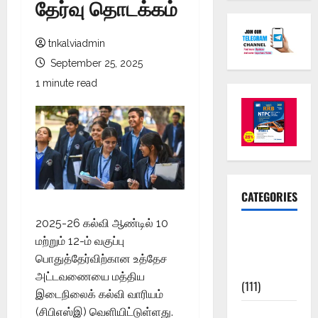
தேர்வு தொடக்கம்
tnkalviadmin
September 25, 2025
1 minute read
CATEGORIES
2025-26 கல்வி ஆண்டில் 10
10th Std
மற்றும் 12-ம் வகுப்பு
Study
பொதுத்தேர்விற்கான உத்தேச
Materials
அட்டவணையை மத்திய
(111)
இடைநிலைக் கல்வி வாரியம்
(சிபிஎஸ்இ) வெளியிட்டுள்ளது.
11th Std