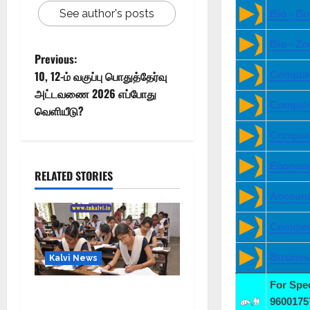
See author's posts
Bio - B
Bio - Z
Previous:
10, 12-ம் வகுப்பு பொதுத்தேர்வு
Compute
அட்டவணை 2026 எப்போது
Compute
வெளியீடு?
Compute
Economi
RELATED STORIES
Account
Commer
Busines
Kalvi News
For Spe
10, 12-ம் வகுப்பு
9600175