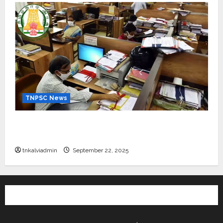
TNPSC News
கிராம உதவியாளர் பணிக்கு வயது வரம்பு அதிகரிப்பு –
தமிழ்நாடு அரசு அறிவிப்பு வெளியீடு
tnkalviadmin
September 22, 2025