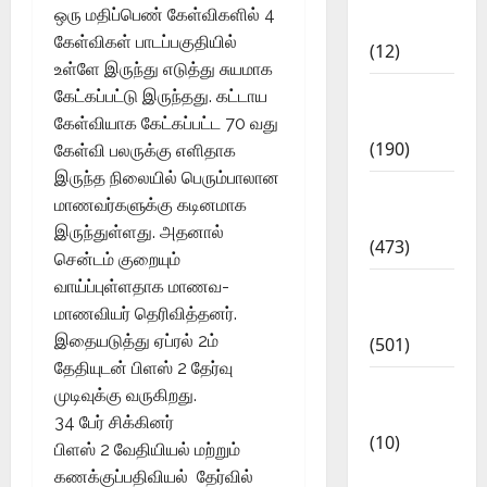
ஒரு மதிப்பெண் கேள்விகளில் 4
Affairs
கேள்விகள் பாடப்பகுதியில்
(12)
உள்ளே இருந்து எடுத்து சுயமாக
Exam
கேட்கப்பட்டு இருந்தது. கட்டாய
Notification
கேள்வியாக கேட்கப்பட்ட 70 வது
(190)
கேள்வி பலருக்கு எளிதாக
இருந்த நிலையில் பெரும்பாலான
General
மாணவர்களுக்கு கடினமாக
News
இருந்துள்ளது. அதனால்
(473)
சென்டம் குறையும்
வாய்ப்புள்ளதாக மாணவ-
Kalvi
மாணவியர் தெரிவித்தனர்.
News
இதையடுத்து ஏப்ரல் 2ம்
(501)
தேதியுடன் பிளஸ் 2 தேர்வு
Mobile
முடிவுக்கு வருகிறது.
App
34 பேர் சிக்கினர்
(10)
பிளஸ் 2 வேதியியல் மற்றும்
10th
கணக்குப்பதிவியல் தேர்வில்