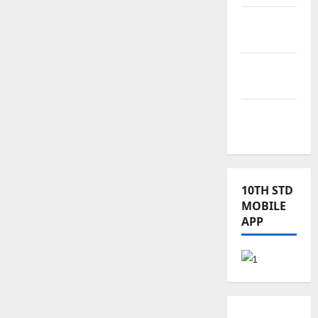
TNPSC
News
TNUSRB
News
TRB – TET
News
10TH STD
MOBILE
APP