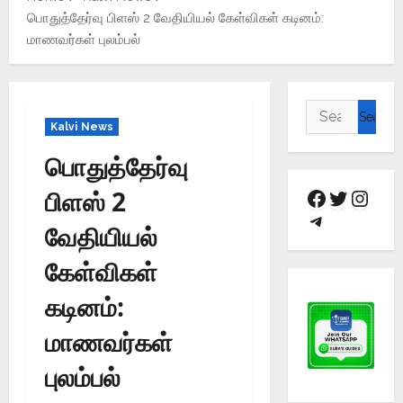
பொதுத்தேர்வு பிளஸ் 2 வேதியியல் கேள்விகள் கடினம்:
மாணவர்கள் புலம்பல்
Kalvi News
பொதுத்தேர்வு
பிளஸ் 2
வேதியியல்
கேள்விகள்
கடினம்:
மாணவர்கள்
புலம்பல்