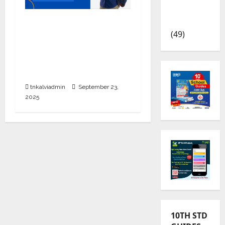
TRB – TET
News
பள்ளி, கல்லூரி
(49)
மாணவர்களுக்கு ரூ.20
லட்சம் வரை கல்வி
உதவித்தொகை; SBI ஆஷா
திட்டம்
tnkalviadmin
September 23,
2025
10TH STD