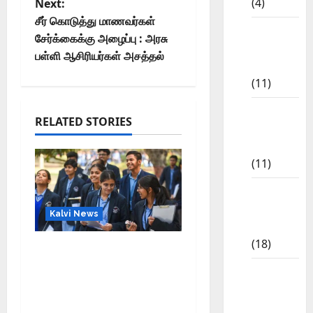
(4)
Next:
சீர் கொடுத்து மாணவர்கள்
6th std
சேர்க்கைக்கு அழைப்பு : அரசு
Study
பள்ளி ஆசிரியர்கள் அசத்தல்
Materials
(11)
7th std
RELATED STORIES
Study
Materials
(11)
8th Std
Study
Kalvi News
Materials
(18)
CBSE 10, 12-ம் வகுப்பு
பொதுத்தேர்வு உத்தேச
9th Std
அட்டவணை வெளியீடு –
Study
பிப்ரவரி 17 முதல் தேர்வு
Materials