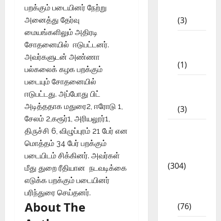
STD
பறக்கும் படையினர் நேற்று
(3)
அனைத்து தேர்வு
மையங்களிலும் அதிரடி
11th
சோதனையில் ஈடுபட்டனர்.
STD
அவர்களுடன் அண்ணா
(1)
பல்கலைக் கழக பறக்கும்
படையும் சோதனையில்
12th
ஈடுபட்டது. அப்போது பிட்
STD
அடித்ததாக மதுரை2, ஈரோடு 1,
(3)
சேலம் 2,கரூர்1, அரியலூர்1,
Model
திருச்சி 6, விழுப்புரம் 21 பேர் என
Question
மொத்தம் 34 பேர் பறக்கும்
Papers
படையிடம் சிக்கினர். அவர்கள்
(304)
மீது துறை ரீதியான நடவடிக்கை
எடுக்க பறக்கும் படையினர்
10th
பரிந்துரை செய்தனர்.
Std
About The
(76)