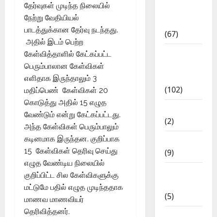
தேர்வுகள் முடிந்த நிலையில்
Study
நேற்று வேதியியல்
Materials
பாடத்துக்கான தேர்வு நடந்தது.
(67)
அதில் இடம் பெற்ற
12th Std
கேள்வித்தாளில் கேட்கப்பட்ட
Study
பெரும்பாலான கேள்விகள்
Materials
எளிதாக இருந்தாலும் 3
(102)
மதிப்பெண் கேள்விகள் 20
கொடுத்து அதில் 15 எழுத
Answers
வேண்டும் என்று கேட்கப்பட்டது.
(2)
அந்த கேள்விகள் பெரும்பாலும்
கடினமாக இருந்தன. குறிப்பாக
Articles
15 கேள்விகள் தெரிவு செய்து
(9)
எழுத வேண்டிய நிலையில்
Budget
குறிப்பிட்ட சில கேள்விகளுக்கு
2018
மட்டுமே பதில் எழுத முடிந்ததாக
(5)
மாணவ மாணவியர்
தெரிவித்தனர்.
Current