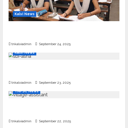
Kalvi News
10, 12-ம் வகுப்பு பொதுத்தேர்வு அட்டவணை 2026
எப்போது வெளியீடு?
tnkalviadmin
September 24, 2025
Kalvi News
பள்ளி, கல்லூரி மாணவர்களுக்கு ரூ.20 லட்சம் வரை
கல்வி உதவித்தொகை; SBI ஆஷா திட்டம்
tnkalviadmin
September 23, 2025
TNPSC News
கிராம உதவியாளர் பணிக்கு வயது வரம்பு அதிகரிப்பு –
தமிழ்நாடு அரசு அறிவிப்பு வெளியீடு
tnkalviadmin
September 22, 2025