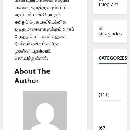
பள்ளி மற்றும் கலைக் கல்லூரி
மாணவர்களுக்கு வழங்கப்பட்ட
வரும் பஸ் பாஸ் தொடரும்
என்றும் அரசு பாலிடெக்னிக்
ஐ.டி.ஐ மாணவர்களுக்கும் அரசுப்
பேருந்தில் கட்டணச் சலுகை
நீடிக்கும் என்றும் தமிழக
முதல்வர் பழனிசாமி
CATEGORIES
தெரிவித்துள்ளார்.
About The
10th Std
Author
Study
Materials
(111)
11th Std
Study
Materials
(67)