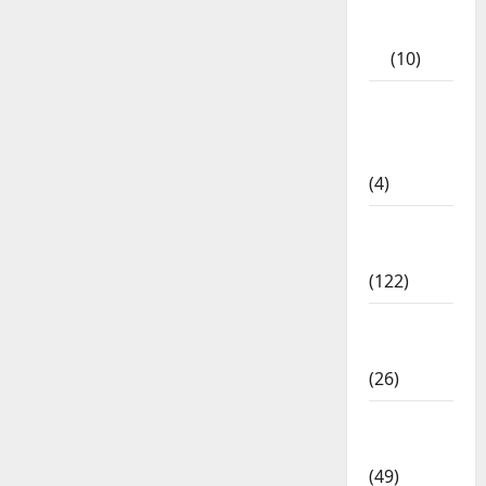
Exercise
Book
(10)
Tamilnadu
Samacheer
Kalvi
(4)
TNPSC
News
(122)
TNUSRB
News
(26)
TRB – TET
News
(49)