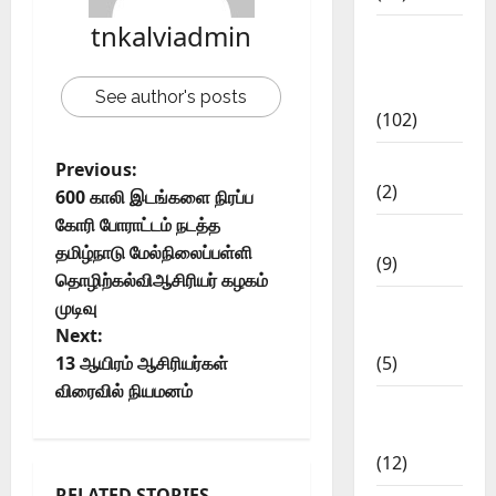
tnkalviadmin
12th Std
Study
Materials
See author's posts
(102)
Answers
Previous:
(2)
600 காலி இடங்களை நிரப்ப
கோரி போராட்டம் நடத்த
Articles
தமிழ்நாடு மேல்நிலைப்பள்ளி
(9)
தொழிற்கல்விஆசிரியர் கழகம்
முடிவு
Budget
Next:
2018
13 ஆயிரம் ஆசிரியர்கள்
(5)
விரைவில் நியமனம்
Current
Affairs
(12)
RELATED STORIES