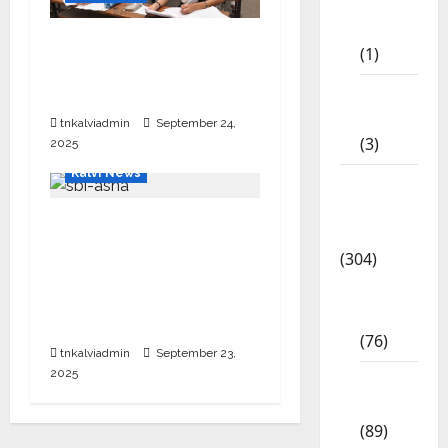
11th
STD
10, 12-ம் வகுப்பு
(1)
பொதுத்தேர்வு அட்டவணை
2026 எப்போது வெளியீடு?
12th
STD
tnkalviadmin
September 24,
(3)
2025
Kalvi News
Model
Question
பள்ளி, கல்லூரி
Papers
மாணவர்களுக்கு ரூ.20
(304)
லட்சம் வரை கல்வி
10th
உதவித்தொகை; SBI ஆஷா
Std
திட்டம்
(76)
tnkalviadmin
September 23,
2025
11th
Std
(89)