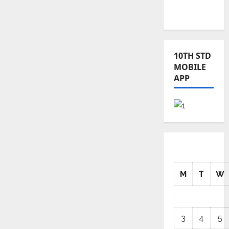
TRB – TET
News
10TH STD
MOBILE
APP
M
T
W
3
4
5