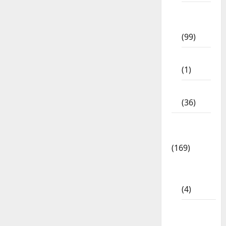
12th
Std
(99)
8th Std
(1)
NEET
(36)
Study
Materials
(169)
10th
CBSE
(4)
6th std
Study