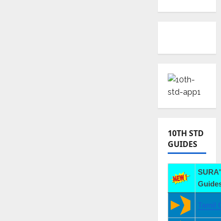
10TH STD
GUIDES
SURA'
Guides
Tamil 