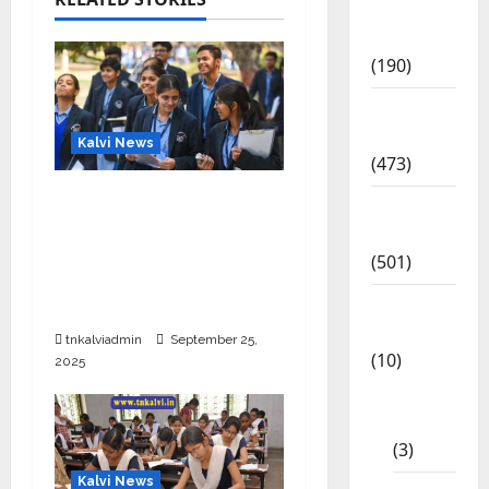
Exam
Notification
(190)
General
News
Kalvi News
(473)
CBSE 10, 12-ம் வகுப்பு
Kalvi
பொதுத்தேர்வு உத்தேச
News
அட்டவணை வெளியீடு –
(501)
பிப்ரவரி 17 முதல் தேர்வு
Mobile
தொடக்கம்
App
tnkalviadmin
September 25,
(10)
2025
10th
STD
(3)
Kalvi News