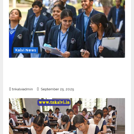
Kalvi News
CBSE 10, 12-ம் வகுப்பு பொதுத்தேர்வு உத்தேச
அட்டவணை வெளியீடு – பிப்ரவரி 17 முதல் தேர்வு
தொடக்கம்
tnkalviadmin
September 25, 2025