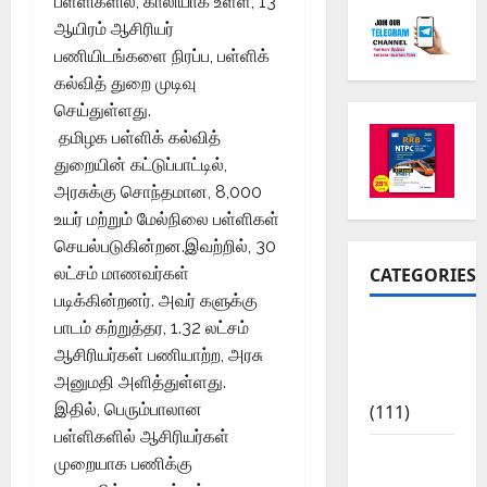
பள்ளிகளில், காலியாக உள்ள, 13
ஆயிரம் ஆசிரியர்
பணியிடங்களை நிரப்ப, பள்ளிக்
கல்வித் துறை முடிவு
செய்துள்ளது.
தமிழக பள்ளிக் கல்வித்
துறையின் கட்டுப்பாட்டில்,
அரசுக்கு சொந்தமான, 8,000
உயர் மற்றும் மேல்நிலை பள்ளிகள்
செயல்படுகின்றன.இவற்றில், 30
CATEGORIES
லட்சம் மாணவர்கள்
படிக்கின்றனர். அவர் களுக்கு
பாடம் கற்றுத்தர, 1.32 லட்சம்
10th Std
ஆசிரியர்கள் பணியாற்ற, அரசு
Study
அனுமதி அளித்துள்ளது.
Materials
இதில், பெரும்பாலான
(111)
பள்ளிகளில் ஆசிரியர்கள்
11th Std
முறையாக பணிக்கு
Study