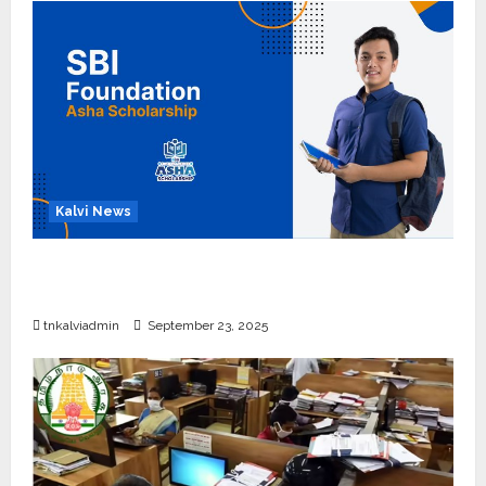
Kalvi News
பள்ளி, கல்லூரி மாணவர்களுக்கு ரூ.20 லட்சம் வரை
கல்வி உதவித்தொகை; SBI ஆஷா திட்டம்
tnkalviadmin
September 23, 2025