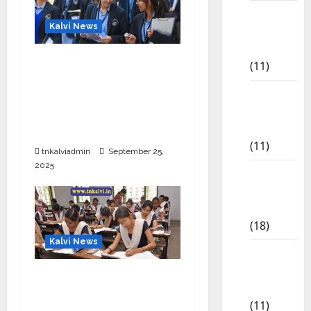
6th std
Kalvi News
Study
Materials
CBSE 10, 12-ம் வகுப்பு
(11)
பொதுத்தேர்வு உத்தேச
7th std
அட்டவணை வெளியீடு –
Study
பிப்ரவரி 17 முதல் தேர்வு
Materials
தொடக்கம்
(11)
tnkalviadmin
September 25,
2025
8th Std
Study
Materials
(18)
Kalvi News
9th Std
Study
10, 12-ம் வகுப்பு
Materials
பொதுத்தேர்வு அட்டவணை
(11)