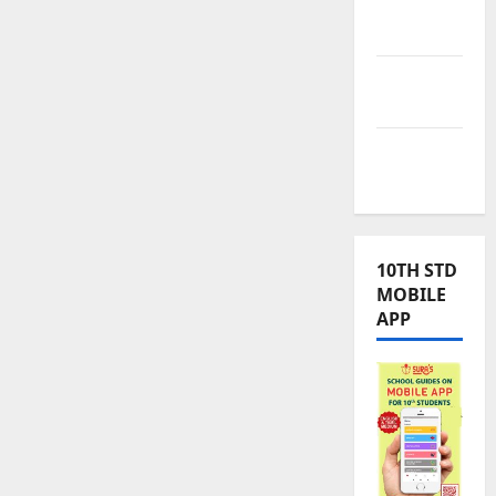
TNPSC
News
TNUSRB
News
TRB – TET
News
10TH STD
MOBILE
APP