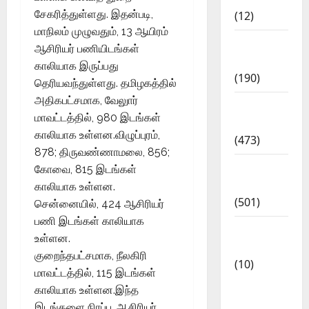
சேகரித்துள்ளது. இதன்படி,
(12)
மாநிலம் முழுவதும், 13 ஆயிரம்
Exam
ஆசிரியர் பணியிடங்கள்
Notification
காலியாக இருப்பது
(190)
தெரியவந்துள்ளது. தமிழகத்தில்
அதிகபட்சமாக, வேலுார்
General
மாவட்டத்தில், 980 இடங்கள்
News
காலியாக உள்ளன.விழுப்புரம்,
(473)
878; திருவண்ணாமலை, 856;
Kalvi
கோவை, 815 இடங்கள்
News
காலியாக உள்ளன.
(501)
சென்னையில், 424 ஆசிரியர்
பணி இடங்கள் காலியாக
Mobile
உள்ளன.
App
குறைந்தபட்சமாக, நீலகிரி
(10)
மாவட்டத்தில், 115 இடங்கள்
10th
காலியாக உள்ளன.இந்த
STD
இடங்களை நிரப்ப, ஆசிரியர்