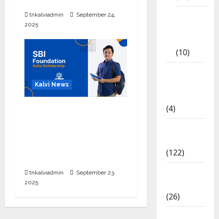
2026 எப்போது வெளியீடு?
Tamil
tnkalviadmin
September 24,
2025
Exercise
Book
(10)
Tamilnadu
Samacheer
Kalvi News
Kalvi
(4)
பள்ளி, கல்லூரி
மாணவர்களுக்கு ரூ.20
TNPSC
லட்சம் வரை கல்வி
News
உதவித்தொகை; SBI ஆஷா
(122)
திட்டம்
TNUSRB
tnkalviadmin
September 23,
2025
News
(26)
TRB – TET