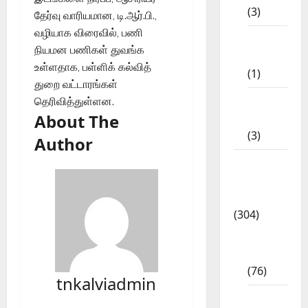
(3)
தேர்வு வாரியமான, டி.ஆர்.பி.,
வழியாக விரைவில், பணி
11th
நியமன பணிகள் துவங்க
STD
உள்ளதாக, பள்ளிக் கல்வித்
(1)
துறை வட்டாரங்கள்
12th
தெரிவித்துள்ளன.
About The
STD
(3)
Author
Model
Question
Papers
(304)
10th
Std
(76)
tnkalviadmin
11th