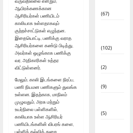
வருவதில்லை என்றும்,
Materials
ஆயிரக்கணக்கான
(67)
ஆசிரியர்கள் பணியிடம்
காலியாக உள்ளதாகவும்
12th Std
குற்றச்சாட்டுகள் எழுந்தன.
Study
இதையொட்டி, பணிக்கு வராத
Materials
ஆசிரியர்களை கண்டு பிடித்து,
(102)
அவர்கள் ஒழுங்காக பணிக்கு
Answers
வர, அதிகாரிகள் உத்தர
(2)
விட்டுள்ளனர்.
Articles
மேலும், காலி இடங்களை நிரப்ப,
(9)
பணி நியமன பணிகளும் துவங்க
உள்ளன. இதற்காக, மாநிலம்
Budget
முழுவதும், அரசு மற்றும்
2018
உயர்நிலை பள்ளிகளில்,
(5)
காலியாக உள்ள ஆசிரியர்
பணியிடங்களின் விபரங் களை,
Current
பள்ளிக் கல்வித் துறை
Affairs