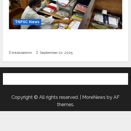
TNPSC News
கிராம உதவியாளர் பணிக்கு வயது வரம்பு அதிகரிப்பு –
தமிழ்நாடு அரசு அறிவிப்பு வெளியீடு
tnkalviadmin
September 22, 2025
Copyright © All rights reserved.
|
MoreNews
by AF
themes.