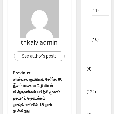
Materials
(11)
Tamil
Exercise
Book
(10)
tnkalviadmin
Tamilnadu
Samacheer
See author's posts
Kalvi
(4)
Previous:
TNPSC
நெல்லை, குமரியை சேர்ந்த 80
News
இளம் மாணவ அறிவியல்
(122)
விஞ்ஞானிகள் பயிற்சி முகாம்
டிச.24ல் தொடக்கம்
TNUSRB
நாகர்கோவிலில் 15 நாள்
News
நடக்கிறது