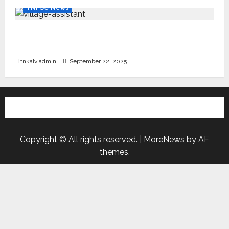
TNPSC News
கிராம உதவியாளர் பணிக்கு வயது வரம்பு அதிகரிப்பு –
தமிழ்நாடு அரசு அறிவிப்பு வெளியீடு
tnkalviadmin
September 22, 2025
Copyright © All rights reserved.
|
MoreNews
by AF
themes.