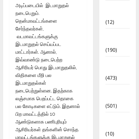
அடிப்படையில் இடமாறுதல்
Current
நடைபெறும்.
Affairs
தென்மாவட்டங்களை
(12)
சேர்ந்தவர்கள்,
Exam
வடமாவட்டங்களுக்கு
Notification
இடமாறுதல் செய்யப்பட
(190)
மாட்டார்கள். ஆனால்,
இவ்வாண்டு நடைபெற்ற
General
ஆசிரியர் பொது இடமாறுதலில்,
News
விதிகளை மீறி பல
(473)
இடமாறுதல்கள்
Kalvi
நடைபெற்றுள்ளன. இதற்காக
News
லஞ்சமாக பெறப்பட்ட தொகை
(501)
பல கோடிகளை எட்டும். இதனால்
பிற மாவட்டத்தில் 10
Mobile
ஆண்டுகளாக பணிபுரியும்
App
ஆசிரியர்கள் தங்களின் சொந்த
(10)
மாவட்டங்களுக்கு இடமாறுதல்