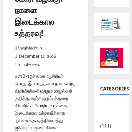
நாளை
இடைக்கால
உத்தரவு!
tnkalviadmin
December 12, 2018
1 minute read
2018-19க்கான ஆசிரியர்
பொது இடமாறுதலில் நடைபெற்ற
CATEGORIES
விதிமீறல்கள் மற்றும் ஊழல்கள்
குறித்து லஞ்ச ஒழிப்புத்துறை
10th Std
விசாரிக்க கோரிய வழக்கை,
Study
இடைக்கால உத்தரவிற்காக
Materials
நாளைக்கு ஒத்திவைத்து
(111)
ஐகோர்ட் மதுரை கிளை