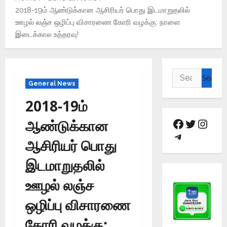
2018-19ம் ஆண்டுக்கான ஆசிரியர் பொது இடமாறுதலில்
ஊழல் லஞ்ச ஒழிப்பு விசாரணை கோரி வழக்கு: நாளை
இடைக்கால உத்தரவு!
General News
2018-19ம்
ஆண்டுக்கான
ஆசிரியர் பொது
இடமாறுதலில்
ஊழல் லஞ்ச
ஒழிப்பு விசாரணை
கோரி வழக்கு: