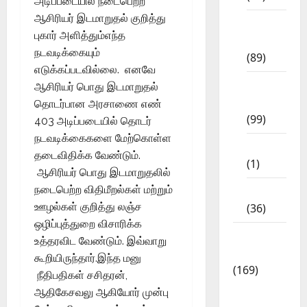
அடிப்படையில் நடைபெற்ற
ஆசிரியர் இடமாறுதல் குறித்து
11th
புகார் அளித்தும்எந்த
Std
நடவடிக்கையும்
(89)
எடுக்கப்படவில்லை. எனவே
12th
ஆசிரியர் பொது இடமாறுதல்
Std
தொடர்பான அரசாணை எண்
(99)
403 அடிப்படையில் தொடர்
நடவடிக்கைகளை மேற்கொள்ள
8th Std
தடைவிதிக்க வேண்டும்.
(1)
ஆசிரியர் பொது இடமாறுதலில்
நடைபெற்ற விதிமீறல்கள் மற்றும்
NEET
ஊழல்கள் குறித்து லஞ்ச
(36)
ஒழிப்புத்துறை விசாரிக்க
Study
உத்தரவிட வேண்டும். இவ்வாறு
Materials
கூறியிருந்தார்.இந்த மனு
(169)
நீதிபதிகள் சசிதரன்,
10th
ஆதிகேசவலு ஆகியோர் முன்பு