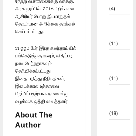
CBSE
நேற்று விசாரணைக்கு வந்தது.
(4)
அரசு தரப்பில், 2018-19க்கான
ஆசிரியர் பொது இடமாறுதல்
6th std
தொடர்பான அறிக்கை தாக்கல்
Study
செய்யப்பட்டது.
Materials
(11)
11,990 பேர் இந்த கலந்தாய்வில்
7th std
பங்கெடுத்ததாகவும், விதிப்படி
Study
நடைபெற்றதாகவும்
Materials
தெரிவிக்கப்பட்டது.
(11)
இதையடுத்து நீதிபதிகள்,
இடைக்கால உத்தரவை
8th Std
பிறப்பிப்பதற்காக நாளைக்கு
Study
வழக்கை ஒத்தி வைத்தனர்.
Materials
About The
(18)
Author
9th Std
Study