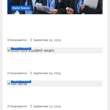
Kalvi News
CBSE 10, 12-ம் வகுப்பு பொதுத்தேர்வு உத்தேச
அட்டவணை வெளியீடு – பிப்ரவரி 17 முதல் தேர்வு
தொடக்கம்
tnkalviadmin
September 25, 2025
Kalvi News
10, 12-ம் வகுப்பு பொதுத்தேர்வு அட்டவணை 2026
எப்போது வெளியீடு?
tnkalviadmin
September 24, 2025
Kalvi News
பள்ளி, கல்லூரி மாணவர்களுக்கு ரூ.20 லட்சம் வரை
கல்வி உதவித்தொகை; SBI ஆஷா திட்டம்
tnkalviadmin
September 23, 2025