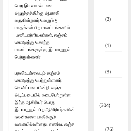
10th
பெற இயலாமல், மன
STD
அழுத்தத்திற்கு ஆளாகி
(3)
வருகின்றனர்.வெறும் 5
மாதங்கள் பிற மாவட்டங்களில்
11th
பணியாற்றியவர்கள், லஞ்சம்
STD
கொடுத்து சொந்த
(1)
மாவட்டங்களுக்கு இடமாறுதல்
12th
பெற்றுள்ளனர்.
STD
(3)
பதவிஉயர்வையும் லஞ்சம்
கொடுத்து பெற்றுள்ளனர்.
Model
வெளிப்படையின்றி, லஞ்ச
Question
அடிப்படையில் நடைபெற்றுள்ள
Papers
இந்த ஆசிரியர் பொது
(304)
இடமாறுதல், பிற ஆசிரியர்களின்
10th
நலன்களை பாதிக்கும்
Std
வகையில்உள்ளது. எனவே, லஞ்ச
(76)