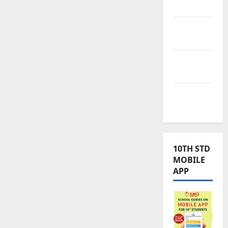
Kalvi
TNPSC
News
TNUSRB
News
TRB – TET
News
10TH STD
MOBILE
APP