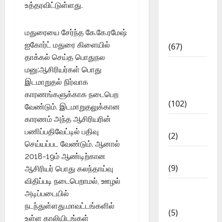
உத்தரவிட்டுள்ளது.
11th Std
Study
மதுரையை சேர்ந்த கே.கே.ரமேஷ்
Materials
ஐகோர்ட் மதுரை கிளையில்
(67)
தாக்கல் செய்த பொதுநல
12th Std
மனு:ஆசிரியர்கள் பொது
Study
இடமாறுதல் நிர்வாக
Materials
காரணங்களுக்காக நடைபெற
(102)
வேண்டும். இடமாறுதலுக்கான
காரணம் அந்த ஆசிரியரின்
Answers
பணிப்பதிவேட்டில் பதிவு
(2)
செய்யப்பட வேண்டும். ஆனால்
Articles
2018-19ம் ஆண்டிற்கான
(9)
ஆசிரியர் பொது கலந்தாய்வு
விதிப்படி நடைபெறாமல், ஊழல்
Budget
அடிப்படையில்
2018
நடந்துள்ளது.மாவட்டங்களில்
(5)
உள்ள காலியிடங்கள்