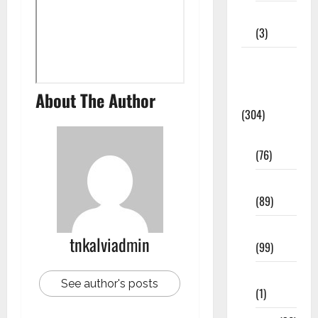
12th STD
(3)
Model
Question
About The Author
Papers
(304)
10th Std
(76)
11th Std
(89)
12th Std
tnkalviadmin
(99)
8th Std
See author's posts
(1)