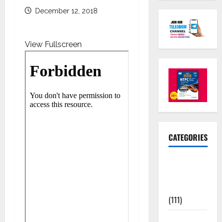
December 12, 2018
View Fullscreen
CATEGORIES
10th Std
Study
Materials
(111)
11th Std