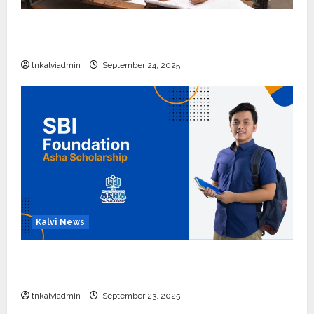
10, 12-ம் வகுப்பு பொதுத்தேர்வு அட்டவணை 2026
எப்போது வெளியீடு?
tnkalviadmin
September 24, 2025
Kalvi News
பள்ளி, கல்லூரி மாணவர்களுக்கு ரூ.20 லட்சம் வரை
கல்வி உதவித்தொகை; SBI ஆஷா திட்டம்
tnkalviadmin
September 23, 2025