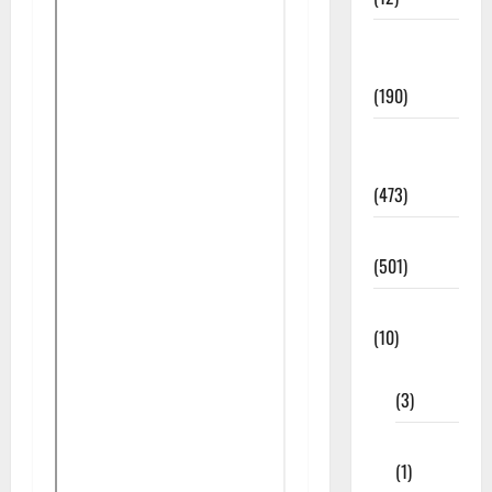
Exam
Notification
(190)
General
News
(473)
Kalvi News
(501)
Mobile App
(10)
10th STD
(3)
11th STD
(1)