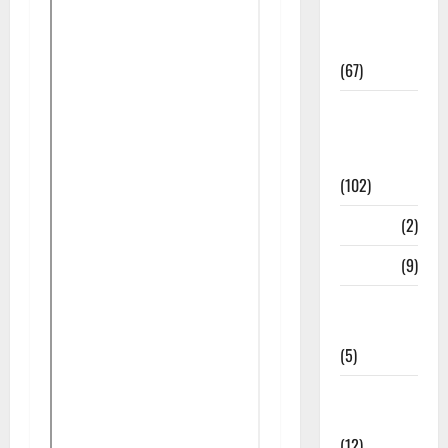
Study
Materials
(67)
12th Std
Study
Materials
(102)
Answers
(2)
Articles
(9)
Budget
2018
(5)
Current
Affairs
(12)