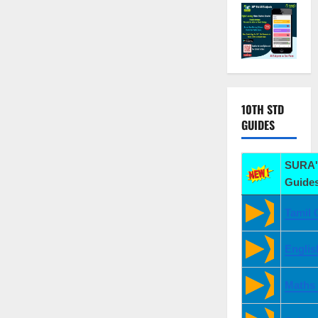
10TH STD
GUIDES
SURA'
Guides
Tamil 
Englis
Maths