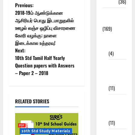
NEET
(36)
Previous:
2018-19ம் ஆண்டுக்கான
Study
ஆசிரியர் பொது இடமாறுதலில்
Materials
ஊழல் லஞ்ச ஒழிப்பு விசாரணை
(169)
கோரி வழக்கு: நாளை
10th
இடைக்கால உத்தரவு!
CBSE
Next:
(4)
10th Std Tamil Half Yearly
6th std
Question papers with Answers
Study
– Paper 2 – 2018
Materials
(11)
7th std
RELATED STORIES
Study
Materials
(11)
10th Std Study Materials
8th Std