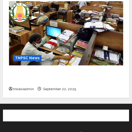
TNPSC News
கிராம உதவியாளர் பணிக்கு வயது வரம்பு அதிகரிப்பு –
தமிழ்நாடு அரசு அறிவிப்பு வெளியீடு
tnkalviadmin
September 22, 2025