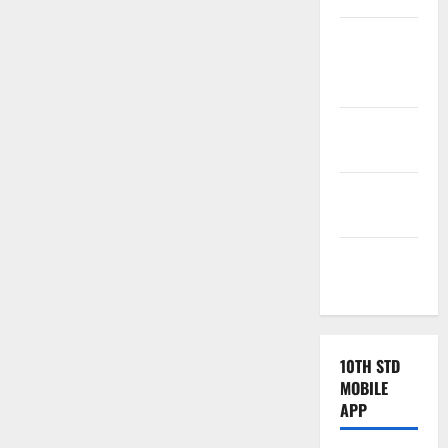
Tamilnadu
Samacheer
Kalvi
TNPSC
News
TNUSRB
News
TRB – TET
News
10TH STD
MOBILE
APP