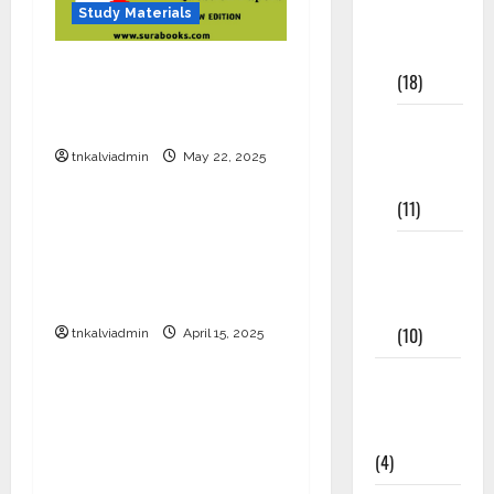
Study Materials
Study
Materials
SURA’S 10th Std School
(18)
Guides – Sample PDF –
2025-26 Edition
9th Std
Study
tnkalviadmin
May 22, 2025
10th Std Study Materials
Materials
(11)
SURA’S 10th Std Social
Science TM Guide New
Tamil
Edition 2025-2026
Exercise
Download PDF
Book
(10)
tnkalviadmin
April 15, 2025
10th Std Study Materials
Tamilnadu
SURA’S 10th Std Social
Samacheer
Science EM Guide New
Kalvi
Edition 2025-2026
(4)
Download PDF