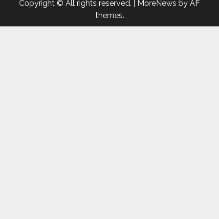
Copyright © All rights reserved.
|
MoreNews
by AF
themes.