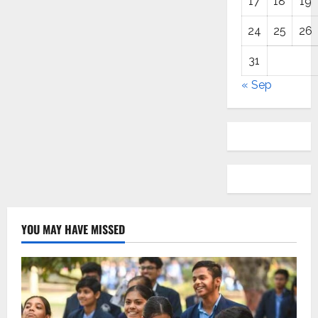
17
18
19
24
25
26
31
« Sep
YOU MAY HAVE MISSED