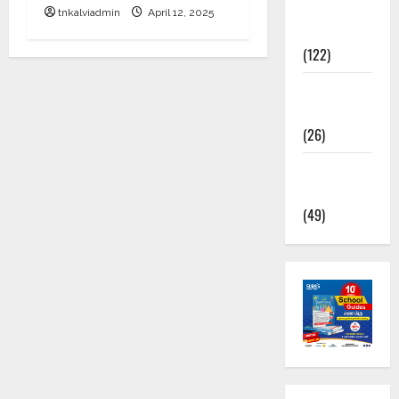
TNPSC
tnkalviadmin
April 12, 2025
News
(122)
TNUSRB
News
(26)
TRB – TET
News
(49)