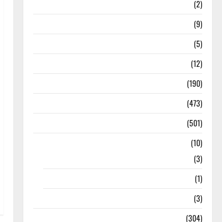
Answers
(2)
Articles
(9)
Budget 2018
(5)
Current Affairs
(12)
Exam Notification
(190)
General News
(473)
Kalvi News
(501)
Mobile App
(10)
10th STD
(3)
11th STD
(1)
12th STD
(3)
Model Question Papers
(304)