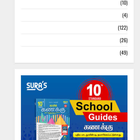
Tamil Exercise Book
(10)
Tamilnadu Samacheer Kalvi
(4)
TNPSC News
(122)
TNUSRB News
(26)
TRB – TET News
(49)