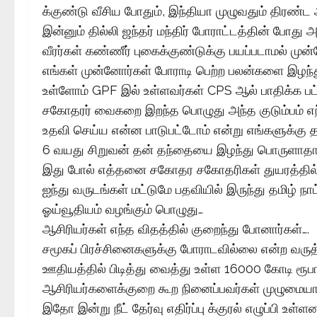
க்குண்டு வீசிய போதும், இந்தியா முழுவதும் திரண்ட 
இன்னும் தில்லி ஜந்தர் மந்திர் போராட்டத்தின் போ
வீரர்கள் கண்ணீர் புகைக்குண்டுக்கு பயப்படாமல் முன
எங்கள் முன்னோர்கள் போராடி பெற்ற பலன்களை இழந்த
உள்ளோம் GPF இல் உள்ளவர்கள் CPS ஆல் பாதிக்க 
சகோதரர் வைகறை இறந்த பொழுது அந்த குடும்பம் எந்
உதவி செய்ய என்ன பாடுபட்டோம் என்று எங்களுக்கு தா
6 வயது சிறுவன் தன் தந்தையை இழந்து பொருளாதாரமும
இது போல் எத்தனை சகோதர சகோதரிகள் துயரத்தில் 
ஐந்து வருடங்கள் மட்டுமே பதவியில் இருந்து தமிழ் நாட்ட
ஓய்வூதியம் வழங்கும் பொழுது…
ஆசிரியர்கள் எந்த விதத்தில் குறைந்து போனார்கள்….
சமூகப் பிரச்சினைகளுக்கு போராடவில்லை என்ற வருத்
ஊதியத்தில் பிடித்து வைத்து உள்ள 16000 கோடி ரூபா
ஆசிரியர்களைக்குறை கூற நினைப்பவர்கள் முழுமையா
இதோ இன்று நீட் தேர்வு எதிர்ப்பு க்குரல் எழுப்பி உள்ளனர