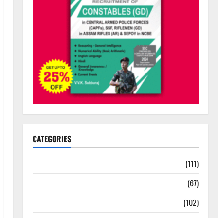
CATEGORIES
10th Std Study Materials
(111)
11th Std Study Materials
(67)
12th Std Study Materials
(102)