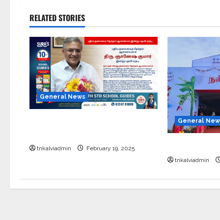
RELATED STORIES
General News
புதிய தலைமை தேர்தல் ஆணையர்
General New
இன்று பதவி ஏற்பு
சேலத்தில் புத
tnkalviadmin
February 19, 2025
tnkalviadmin