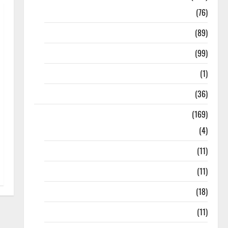
10th Std
(76)
11th Std
(89)
12th Std
(99)
8th Std
(1)
NEET
(36)
Study Materials
(169)
10th CBSE
(4)
6th std Study Materials
(11)
7th std Study Materials
(11)
8th Std Study Materials
(18)
9th Std Study Materials
(11)