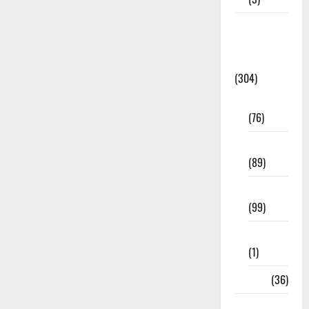
Model
Question
Papers
(304)
10th Std
(76)
11th Std
(89)
12th Std
(99)
8th Std
(1)
NEET
(36)
Study