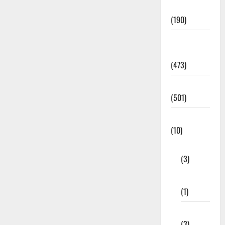
Notification
(190)
General
News
(473)
Kalvi News
(501)
Mobile App
(10)
10th STD
(3)
11th STD
(1)
12th STD
(3)