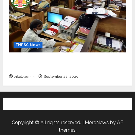
TNPSC News
கிராம உதவியாளர் பணிக்கு வயது வரம்பு அதிகரிப்பு –
தமிழ்நாடு அரசு அறிவிப்பு வெளியீடு
tnkalviadmin
September 22, 2025
Copyright © All rights reserved.
|
MoreNews
by AF
themes.