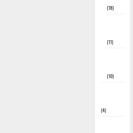
Materials
(18)
9th Std
Study
Materials
(11)
Tamil
Exercise
Book
(10)
Tamilnadu
Samacheer
Kalvi
(4)
TNPSC
News