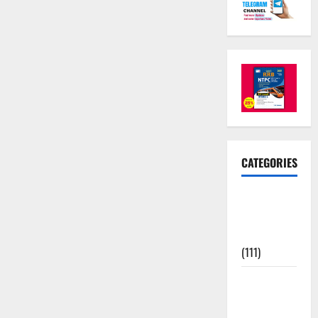
CATEGORIES
10th Std
Study
Materials
(111)
11th Std
Study
Materials