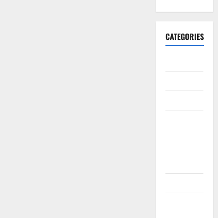
CATEGORIES
10th CBSE
10th STD
10th Std
10th Std
Study
Materials
11th Std
11th STD
11th Std
Study