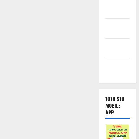
Samacheer
Kalvi
TNPSC
News
TNUSRB
News
TRB – TET
News
10TH STD
MOBILE
APP