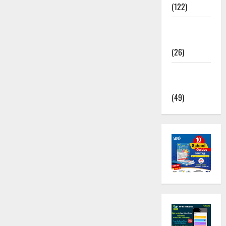
(122)
TNUSRB
News
(26)
TRB – TET
News
(49)