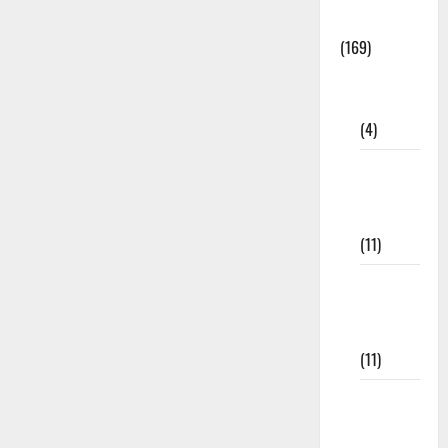
Materials
(169)
10th
CBSE
(4)
6th std
Study
Materials
(11)
7th std
Study
Materials
(11)
8th Std
Study