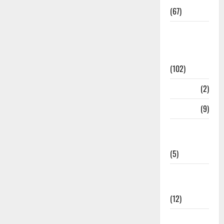
(67)
12th Std
Study
Materials
(102)
Answers
(2)
Articles
(9)
Budget
2018
(5)
Current
Affairs
(12)
Exam