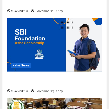
எப்போது வெளியீடு?
tnkalviadmin
September 24, 2025
Kalvi News
பள்ளி, கல்லூரி மாணவர்களுக்கு ரூ.20 லட்சம் வரை
கல்வி உதவித்தொகை; SBI ஆஷா திட்டம்
tnkalviadmin
September 23, 2025