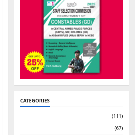
CATEGORIES
10th Std Study Materials
(111)
11th Std Study Materials
(67)