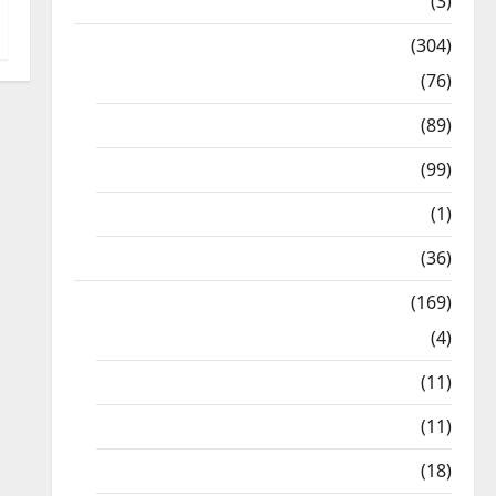
12th STD
(3)
Model Question Papers
(304)
10th Std
(76)
11th Std
(89)
12th Std
(99)
8th Std
(1)
NEET
(36)
Study Materials
(169)
10th CBSE
(4)
6th std Study Materials
(11)
7th std Study Materials
(11)
8th Std Study Materials
(18)