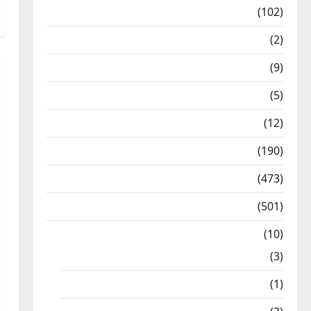
12th Std Study Materials
(102)
Answers
(2)
Articles
(9)
Budget 2018
(5)
Current Affairs
(12)
Exam Notification
(190)
General News
(473)
Kalvi News
(501)
Mobile App
(10)
10th STD
(3)
11th STD
(1)