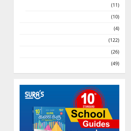
9th Std Study Materials
(11)
Tamil Exercise Book
(10)
Tamilnadu Samacheer Kalvi
(4)
TNPSC News
(122)
TNUSRB News
(26)
TRB – TET News
(49)