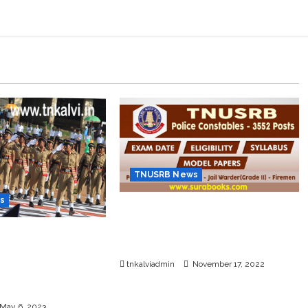
TNUSRB News
s
TN போலீஸ் தேர்வுக்கான ஹால்
டிக்கெட் வெளியீடு; டவுன்லோட்
621 காவல் சார்பு
செய்வது எப்படி?
லிப்பணியிடங்களை
tnkalviadmin
November 17, 2022
ீருடை பணியாளர்
..
May 6, 2023