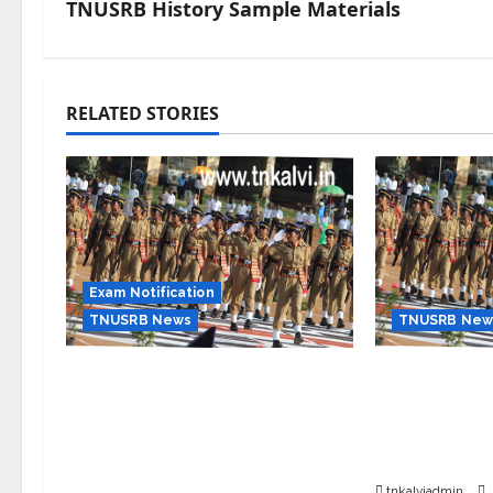
TNUSRB History Sample Materials
RELATED STORIES
Exam Notification
TNUSRB News
TNUSRB New
தமிழ்நாட்டில் 3,644
TNUSRB SI : 
காலிப்பணியிடங்கள்; காவலர்,
ஆய்வாளர் கா
ஜெயில் வார்டர், தீயணைப்பு வீரர் –
அறிவித்தது ச
TNUSRB தேர்வு அறிவிப்பு
தேர்வாணையம்
வெளியீடு
tnkalviadmin