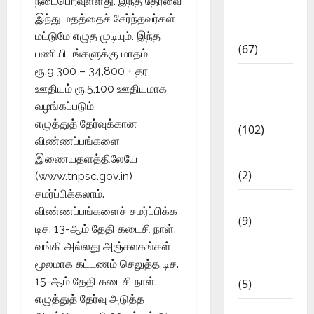
நடைபெறவுள்ளது. இந்த தேர்வை
Study
இந்து மதத்தைச் சேர்ந்தவர்கள்
Materials
மட்டுமே எழுத முடியும். இந்த
(67)
பணியிடங்களுக்கு மாதம்
ரூ.9,300 – 34,800 + தர
12th Std
ஊதியம் ரூ.5,100 ஊதியமாக
Study
வழங்கப்படும்.
Materials
எழுத்துத் தேர்வுக்கான
(102)
விண்ணப்பங்களை
Answers
இணையதளத்திலேயே
(2)
(www.tnpsc.gov.in)
சமர்ப்பிக்கலாம்.
Articles
விண்ணப்பங்களைச் சமர்ப்பிக்க
(9)
டிச. 13-ஆம் தேதி கடைசி நாள்.
வங்கி அல்லது அஞ்சலகங்கள்
Budget
மூலமாக கட்டணம் செலுத்த டிச.
2018
15-ஆம் தேதி கடைசி நாள்.
(5)
எழுத்துத் தேர்வு அடுத்த
Current