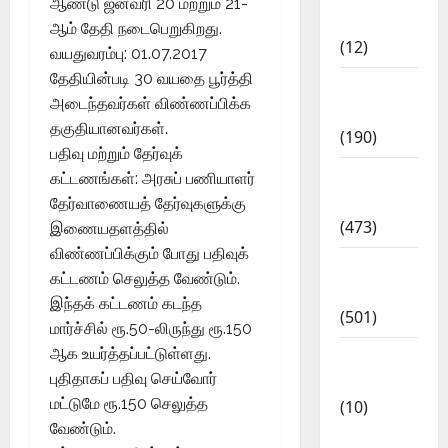
ஆண்டு ஜனவரி 20 மற்றும் 21-
Affairs
ஆம் தேதி நடைபெறுகிறது.
(12)
வயதுவரம்பு: 01.07.2017
தேதியின்படி 30 வயதை பூர்த்தி
Exam
அடைந்தவர்கள் விண்ணப்பிக்க
Notification
தகுதியானவர்கள்.
(190)
பதிவு மற்றும் தேர்வுக்
General
கட்டணங்கள்: அரசுப் பணியாளர்
News
தேர்வாணையத் தேர்வுகளுக்கு
(473)
இணையதளத்தில்
விண்ணப்பிக்கும் போது பதிவுக்
Kalvi
கட்டணம் செலுத்த வேண்டும்.
News
இந்தக் கட்டணம் கடந்த
(501)
மார்ச்சில் ரூ.50-லிருந்து ரூ.150
ஆக உயர்த்தப்பட்டுள்ளது.
Mobile
புதிதாகப் பதிவு செய்வோர்
App
மட்டுமே ரூ.150 செலுத்த
(10)
வேண்டும்.
10th