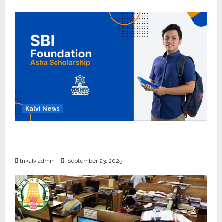
Kalvi News
பள்ளி, கல்லூரி மாணவர்களுக்கு ரூ.20 லட்சம் வரை
கல்வி உதவித்தொகை; SBI ஆஷா திட்டம்
tnkalviadmin
September 23, 2025