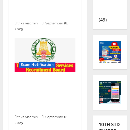
வேலை; பொறியியல்
TRB – TET
படித்தவர்களுக்கு ரூ56,000
News
சம்பளத்தில் பணி
(49)
tnkalviadmin
September 18,
2025
Exam Notification
தமிழ்நாடு அரசு
மருத்துவத்துறையில் வேலை
– 27 காலிப்பணியிடங்கள் –
தமிழ்நாடு மருத்துவப்
பணியாளர் தேர்வு வாரியம்
tnkalviadmin
September 10,
2025
10TH STD