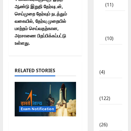
(11)
ஆண்டு இறுதி தேர்வுடன்,
செய்முறை தேர்வும் நடத்தும்
Tamil
வகையில், தேர்வு முறையில்
Exercise
மாற்றம் செய்வதற்கான,
Book
அரசாணை பிறப்பிக்கப்பட்டு
(10)
உள்ளது.
Tamilnadu
Samacheer
Kalvi
RELATED STORIES
(4)
TNPSC
News
(122)
TNUSRB
Exam Notification
News
இஸ்ரோவில் தேர்வில்லாத
(26)