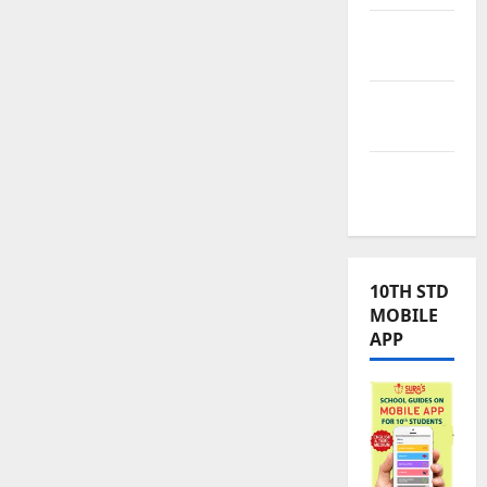
TNPSC
News
TNUSRB
News
TRB – TET
News
10TH STD
MOBILE
APP