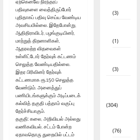
ஏற்கெனவே நிரந்தரப்
STD
பதிவுகளை வைத்திருப்போர்
(3)
புதிதாகப் பதிவு செய்ய வேண்டிய
11th
அவசியமில்லை. இதேபோன்று,
STD
ஆதிதிராவிடர், பழங்குடியினர்,
(1)
மாற்றுத் திறனாளிகள்,
ஆதரவற்ற விதவைகள்
12th
உள்ளிட்டோர் தேர்வுக் கட்டணம்
STD
செலுத்த வேண்டியதில்லை.
(3)
இதர பிரிவினர் தேர்வுக்
கட்டணமாக ரூ.150 செலுத்த
Model
வேண்டும். அனைத்துப்
Question
பணியிடங்களுக்கும் அடிப்படைக்
Papers
கல்வித் தகுதி பத்தாம் வகுப்பு
(304)
தேர்ச்சியாகும்.
10th
தகுதி: கலை, அறிவியல் அல்லது
Std
வணிகவியல், சட்டம் போன்ற
(76)
ஏதாவதொரு துறையில் பட்டம்