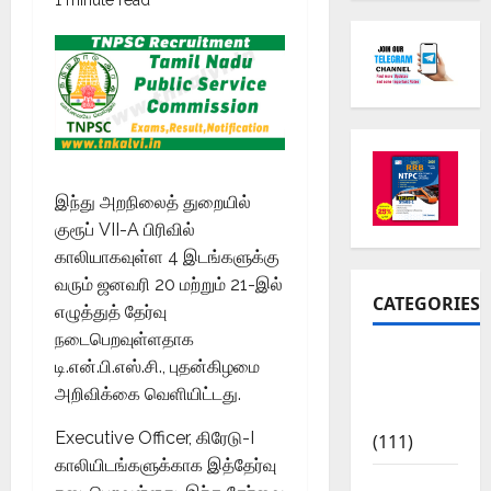
இந்து அறநிலைத் துறையில்
குரூப் VII-A பிரிவில்
காலியாகவுள்ள 4 இடங்களுக்கு
வரும் ஜனவரி 20 மற்றும் 21-இல்
CATEGORIES
எழுத்துத் தேர்வு
நடைபெறவுள்ளதாக
10th Std
டி.என்.பி.எஸ்.சி., புதன்கிழமை
Study
அறிவிக்கை வெளியிட்டது.
Materials
Executive Officer, கிரேடு-I
(111)
காலியிடங்களுக்காக இத்தேர்வு
11th Std