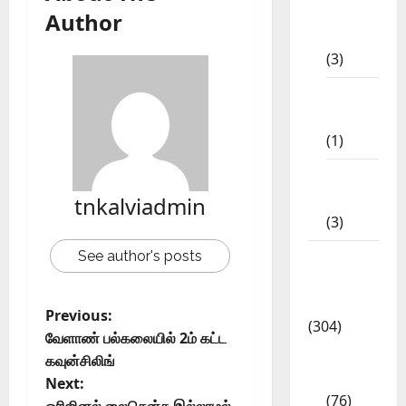
10th
Author
STD
(3)
11th
STD
(1)
12th
STD
tnkalviadmin
(3)
See author's posts
Model
Question
Papers
Previous:
(304)
வேளாண் பல்கலையில் 2ம் கட்ட
10th
கவுன்சிலிங்
Std
Next:
(76)
ஒரிஜினல் லைசென்சு இல்லாமல்