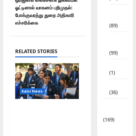
ஓட்டினால் வாகனம் பறிமுதல்:
11th
போக்குவரத்து துறை அதிகாரி
Std
எச்சரிக்கை
(89)
12th
Std
RELATED STORIES
(99)
8th Std
(1)
NEET
(36)
Kalvi News
Study
CBSE 10, 12-ம் வகுப்பு
Materials
பொதுத்தேர்வு உத்தேச
(169)
அட்டவணை வெளியீடு –
10th
பிப்ரவரி 17 முதல் தேர்வு