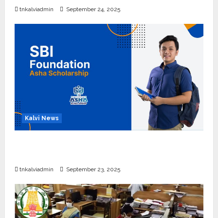
tnkalviadmin
September 24, 2025
Kalvi News
பள்ளி, கல்லூரி மாணவர்களுக்கு ரூ.20 லட்சம் வரை
கல்வி உதவித்தொகை; SBI ஆஷா திட்டம்
tnkalviadmin
September 23, 2025