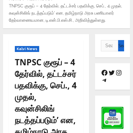
TNPSC குரூப் – 4 தேர்வில், தட்டச்சர் பதவிக்கு, செப்., 4 முதல்,
கவுன்சிலிங் நடத்தப்படும்’ என, தமிழ்நாடு அரசு பணியாளர்
தேர்வாணையமான, டி.என்.பி.எஸ்.சி., அறிவித்துள்ளது.
Kalvi News
TNPSC குரூப் – 4
தேர்வில், தட்டச்சர்
பதவிக்கு, செப்., 4
முதல்,
கவுன்சிலிங்
நடத்தப்படும்’ என,
தமிழ்நாடு அரசு