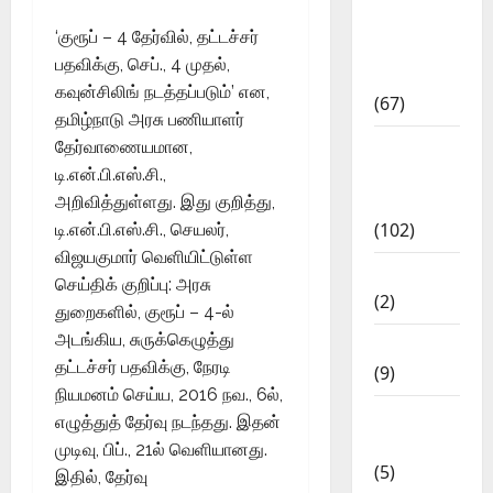
11th Std
‘குரூப் – 4 தேர்வில், தட்டச்சர்
Study
பதவிக்கு, செப்., 4 முதல்,
Materials
கவுன்சிலிங் நடத்தப்படும்’ என,
(67)
தமிழ்நாடு அரசு பணியாளர்
12th Std
தேர்வாணையமான,
Study
டி.என்.பி.எஸ்.சி.,
Materials
அறிவித்துள்ளது. இது குறித்து,
(102)
டி.என்.பி.எஸ்.சி., செயலர்,
விஜயகுமார் வெளியிட்டுள்ள
Answers
செய்திக் குறிப்பு: அரசு
(2)
துறைகளில், குரூப் – 4-ல்
அடங்கிய, சுருக்கெழுத்து
Articles
தட்டச்சர் பதவிக்கு, நேரடி
(9)
நியமனம் செய்ய, 2016 நவ., 6ல்,
Budget
எழுத்துத் தேர்வு நடந்தது. இதன்
2018
முடிவு, பிப்., 21ல் வெளியானது.
(5)
இதில், தேர்வு