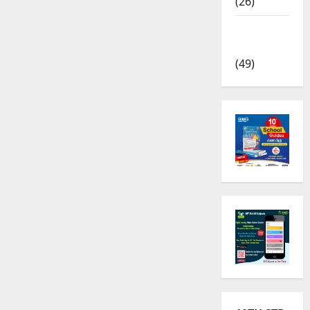
(26)
TRB – TET
News
(49)