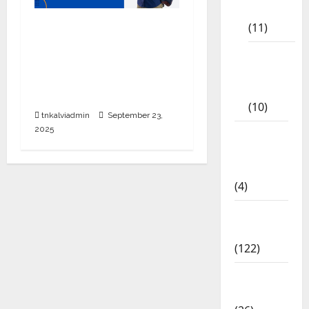
Materials
பள்ளி, கல்லூரி
(11)
மாணவர்களுக்கு ரூ.20
Tamil
லட்சம் வரை கல்வி
Exercise
உதவித்தொகை; SBI ஆஷா
Book
திட்டம்
(10)
tnkalviadmin
September 23,
2025
Tamilnadu
Samacheer
Kalvi
(4)
TNPSC
News
(122)
TNUSRB
News