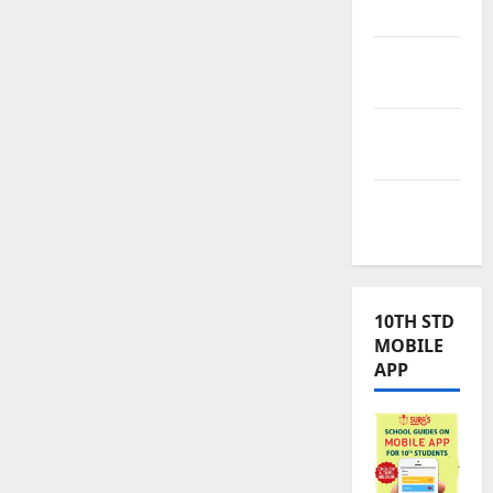
Kalvi
TNPSC
News
TNUSRB
News
TRB – TET
News
10TH STD
MOBILE
APP