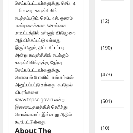
செய்யப்பட்டவர்களுக்கு, செப்., 4
Current
– 6 வரை, கவுன்சிலிங்
Affairs
நடத்தப்படும். செப்., 4ல், ஓணம்
(12)
பண்டிகைக்காக, சென்னை
Exam
மாவட்டத்தில் உள்ளூர் விடுமுறை
Notification
அறிவிக்கப்பட்டு உள்ளது.
(190)
இருப்பினும், திட்டமிட்டப்படி
அன்று கவுன்சிலிங் நடக்கும்.
General
கவுன்சிலிங்குக்கு தேர்வு
News
செய்யப்பட்டவர்களுக்கு,
(473)
மொபைல் போனில், எஸ்.எம்.எஸ்.,
அனுப்பப்பட்டு உள்ளது. கூடுதல்
Kalvi
விபரங்களை,
News
www.tnpsc.gov.in என்ற
(501)
இணையதளத்தில் தெரிந்து
Mobile
கொள்ளலாம். இவ்வாறு அதில்
App
கூறப்பட்டுள்ளது.
(10)
About The