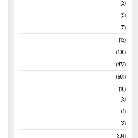
Answers
(2)
Articles
(9)
Budget 2018
(5)
Current Affairs
(12)
Exam Notification
(190)
General News
(473)
Kalvi News
(501)
Mobile App
(10)
10th STD
(3)
11th STD
(1)
12th STD
(3)
Model Question Papers
(304)