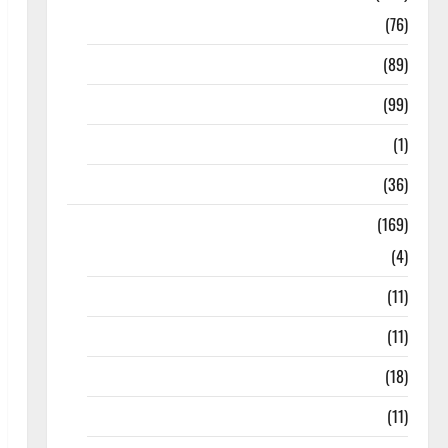
10th Std
(76)
11th Std
(89)
12th Std
(99)
8th Std
(1)
NEET
(36)
Study Materials
(169)
10th CBSE
(4)
6th std Study Materials
(11)
7th std Study Materials
(11)
8th Std Study Materials
(18)
9th Std Study Materials
(11)