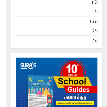
Tamil Exercise Book
(10)
Tamilnadu Samacheer Kalvi
(4)
TNPSC News
(122)
TNUSRB News
(26)
TRB – TET News
(49)