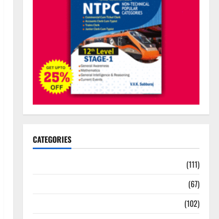
CATEGORIES
10th Std Study Materials
(111)
11th Std Study Materials
(67)
12th Std Study Materials
(102)