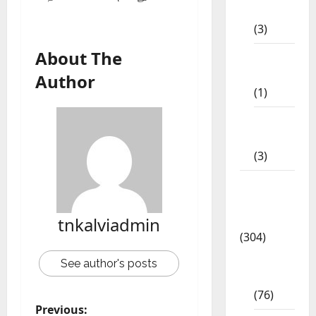
STD
(3)
About The
11th
STD
Author
(1)
12th
STD
(3)
Model
Question
Papers
tnkalviadmin
(304)
10th
See author's posts
Std
(76)
Previous: