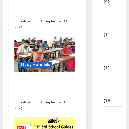
(4)
தமிழ்நாடு அரசு அறிவிப்பு
6th std
வெளியீடு
Study
tnkalviadmin
September 22,
Materials
2025
(11)
7th std
Study
Materials
Study Materials
(11)
8th Std
SURA’S TNTET Exam
Study
Guides Sample PDF
Materials
2025
(18)
tnkalviadmin
September 2,
2025
9th Std
Study
Materials