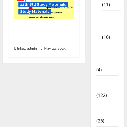
(11)
12th Std Study Materials
Study Materials
Tamil
Exercise
SURA’S 12th Std School
Book
Guides – Sample PDF –
(10)
2025-26 Edition
Tamilnadu
tnkalviadmin
May 22, 2025
Samacheer
Kalvi
(4)
TNPSC
News
(122)
TNUSRB
News
(26)