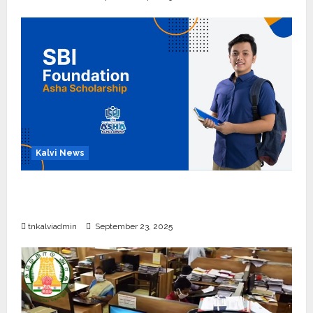
Kalvi News
பள்ளி, கல்லூரி மாணவர்களுக்கு ரூ.20 லட்சம் வரை
கல்வி உதவித்தொகை; SBI ஆஷா திட்டம்
tnkalviadmin
September 23, 2025