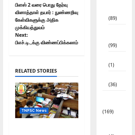
11th
பிளஸ் 2 வரை பொது தேர்வு
Std
வினாத்தாள் தயார் : நுண்ணறிவு
(89)
கேள்விகளுக்கு அதிக
முக்கியத்துவம்
12th
Next:
Std
பிஎச்.டி.,க்கு விண்ணப்பிக்கலாம்
(99)
8th Std
(1)
RELATED STORIES
NEET
(36)
Study
Materials
(169)
TNPSC News
10th
கிராம உதவியாளர் பணிக்கு
CBSE
வயது வரம்பு அதிகரிப்பு –