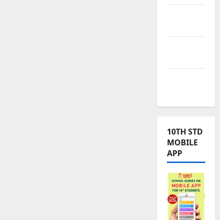
TNPSC
News
TNUSRB
News
TRB – TET
News
10TH STD
MOBILE
APP