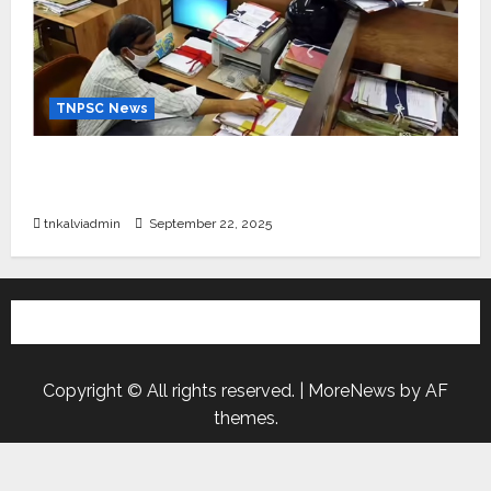
TNPSC News
கிராம உதவியாளர் பணிக்கு வயது வரம்பு அதிகரிப்பு –
தமிழ்நாடு அரசு அறிவிப்பு வெளியீடு
tnkalviadmin
September 22, 2025
Copyright © All rights reserved.
|
MoreNews
by AF
themes.