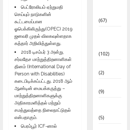
Study
பெட்ரோலியம் ஏற்றுமதி
Materials
செய்யும் நாடுகளின்
(67)
கூட்டமைப்பான
ஓபெக்கிலிருந்து(OPEC) 2019
12th Std
ஜனவரி முதல் விலகவுள்ளதாக
Study
கத்தார் அறிவித்துள்ளது.
Materials
2018 டிசம்பர் 3 அன்று,
(102)
சர்வதேச மாற்றுத்திறனாளிகள்
Answers
தினம் (International Day of
(2)
Person with Disabilities)
கடைபிடிக்கப்பட்டது. 2018 ஆம்
Articles
ஆண்டின் மையக்கருத்து –
(9)
மாற்றுத்திறனாளிகளுக்கு
Budget
அதிகாரமளித்தல் மற்றும்
2018
சமத்துவத்தை நிலைநாட்டுதல்
(5)
என்பதாகும்.
பெரம்பூர் ICF-னால்
Current