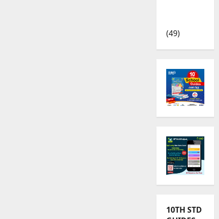
TRB – TET
News
(49)
10TH STD