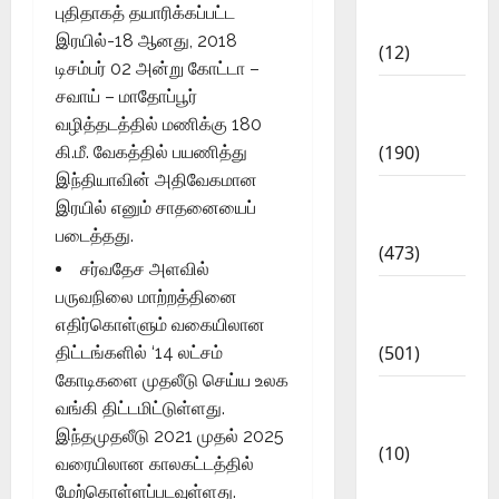
புதிதாகத் தயாரிக்கப்பட்ட
Affairs
இரயில்-18 ஆனது, 2018
(12)
டிசம்பர் 02 அன்று கோட்டா –
Exam
சவாய் – மாதோப்பூர்
Notification
வழித்தடத்தில் மணிக்கு 180
(190)
கி.மீ. வேகத்தில் பயணித்து
இந்தியாவின் அதிவேகமான
General
இரயில் எனும் சாதனையைப்
News
படைத்தது.
(473)
சர்வதேச அளவில்
Kalvi
பருவநிலை மாற்றத்தினை
News
எதிர்கொள்ளும் வகையிலான
(501)
திட்டங்களில் ‘14 லட்சம்
கோடிகளை முதலீடு செய்ய உலக
Mobile
வங்கி திட்டமிட்டுள்ளது.
App
இந்தமுதலீடு 2021 முதல் 2025
(10)
வரையிலான காலகட்டத்தில்
10th
மேற்கொள்ளப்படவுள்ளது.