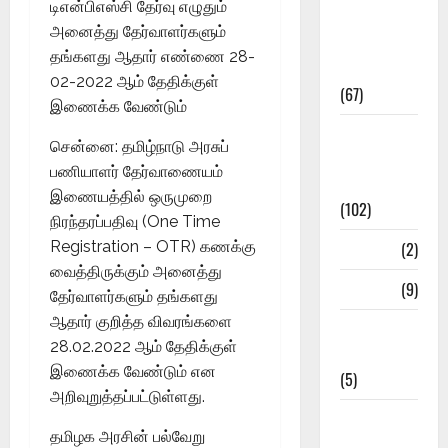
டிஎன்பிஎஸ்சி தேர்வு எழுதும்
11th Std
அனைத்து தேர்வாளர்களும்
Study
தங்களது ஆதார் எண்ணை 28-
Materials
02-2022 ஆம் தேதிக்குள்
(67)
இணைக்க வேண்டும்
12th Std
சென்னை: தமிழ்நாடு அரசுப்
Study
பணியாளர் தேர்வாணையம்
Materials
இணையத்தில் ஒருமுறை
(102)
நிரந்தரப்பதிவு (One Time
Registration – OTR) கணக்கு
Answers
(2)
வைத்திருக்கும் அனைத்து
Articles
(9)
தேர்வாளர்களும் தங்களது
ஆதார் குறித்த விவரங்களை
Budget
28.02.2022 ஆம் தேதிக்குள்
2018
இணைக்க வேண்டும் என
(5)
அறிவுறுத்தப்பட்டுள்ளது.
Current
தமிழக அரசின் பல்வேறு
Affairs