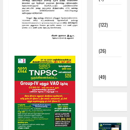
TNPSC
News
(122)
TNUSRB
News
(26)
TRB – TET
News
(49)