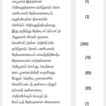
(1)
பலமுறை இதற்கான
அறிவுறுத்தலை தமிழ்நாடு அரசு
12th STD
பணியாளர் தேர்வாணையம்
(3)
வழங்கியுள்ள நிலையில்,
மீண்டும் அறிவுறுத்தியுள்ளது.
Model
இது குறித்து தேர்வு கட்டுப்பாட்டு
Question
அலுவலர் கிரண் குராலா
Papers
வெளியிட்டுள்ள அறிவிப்பில்,
(304)
தமிழ்நாடு அரசுப் பணியாளர்
10th Std
தேர்வாணையம் காலத்திற்கேற்ப
(76)
தேவையான மாற்றங்களை
11th Std
அறிமுகம் செய்து அவற்றை
(89)
நடைமுறைபடுத்தி வருகிறது.
மேலும், தெரிவு முறைகளில்
12th Std
வெளிப்படைத் தன்மை மற்றும்
(99)
நம்பகத் தன்மையை
அதிகரிக்கும் பொருட்டு,
8th Std
போட்டித் தேர்வுகளை விரைவாக
(1)