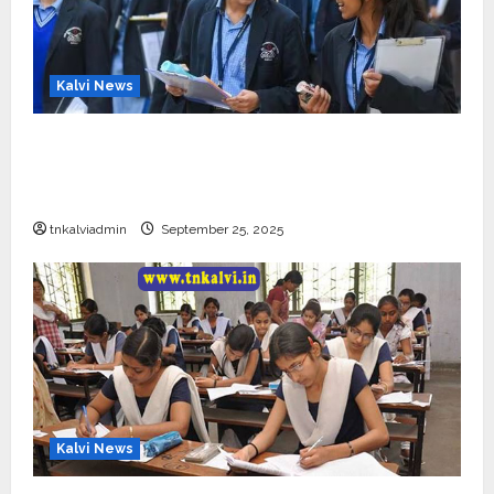
Kalvi News
CBSE 10, 12-ம் வகுப்பு பொதுத்தேர்வு உத்தேச
அட்டவணை வெளியீடு – பிப்ரவரி 17 முதல் தேர்வு
தொடக்கம்
tnkalviadmin
September 25, 2025
Kalvi News