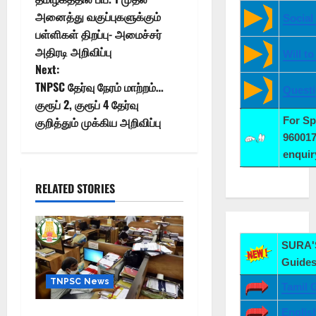
அனைத்து வகுப்புகளுக்கும்
Social
பள்ளிகள் திறப்பு- அமைச்சர்
அதிரடி அறிவிப்பு
Will t
Next:
TNPSC தேர்வு நேரம் மாற்றம்…
Quest
குரூப் 2, குரூப் 4 தேர்வு
குறித்தும் முக்கிய அறிவிப்பு
For S
960017
enqui
RELATED STORIES
SURA'S
Guides
TNPSC News
Tamil 
Englis