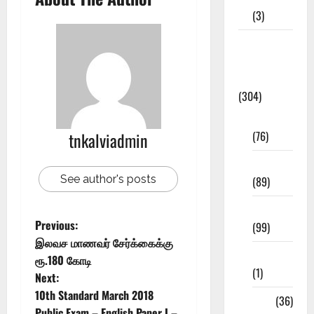
(3)
Model
Question
Papers
(304)
10th Std
(76)
tnkalviadmin
11th Std
See author's posts
(89)
12th Std
Previous:
(99)
இலவச மாணவர் சேர்க்கைக்கு
8th Std
ரூ.180 கோடி
(1)
Next:
10th Standard March 2018
NEET
(36)
Public Exam – English Paper I –