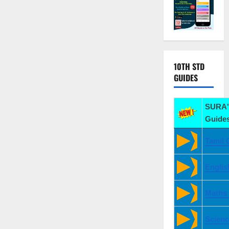
10TH STD
GUIDES
SURA'
Guides
Tamil 
Englis
Maths
Scienc