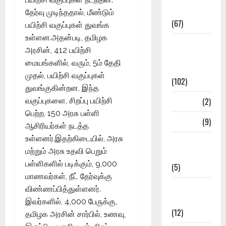
Materials
தேர்வு முடிந்ததால், மீண்டும்
(67)
பயிற்சி வகுப்புகள் துவங்க
உள்ளன.அதன்படி, தமிழக
12th Std
அரசின், 412 பயிற்சி
Study
மையங்களில், வரும், 5ம் தேதி
Materials
முதல், பயிற்சி வகுப்புகள்
(102)
துவங்குகின்றன. இந்த
Answers
(2)
வகுப்புகளை, சிறப்பு பயிற்சி
பெற்ற, 150 அரசு பள்ளி
Articles
(9)
ஆசிரியர்கள் நடத்த
உள்ளனர்.இதற்கிடையில், அரசு
Budget
மற்றும் அரசு உதவி பெறும்
2018
பள்ளிகளில் படிக்கும், 9,000
(5)
மாணவர்கள், நீட் தேர்வுக்கு
Current
விண்ணப்பித்துள்ளனர்.
Affairs
இவர்களில், 4,000 பேருக்கு,
(12)
தமிழக அரசின் சார்பில், உணவு,