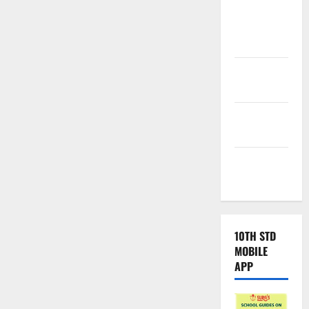
Tamilnadu
Samacheer
Kalvi
TNPSC
News
TNUSRB
News
TRB – TET
News
10TH STD
MOBILE
APP