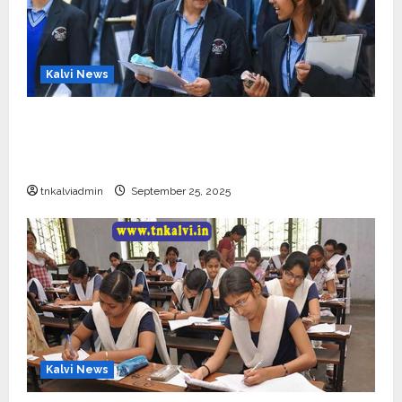
Kalvi News
CBSE 10, 12-ம் வகுப்பு பொதுத்தேர்வு உத்தேச
அட்டவணை வெளியீடு – பிப்ரவரி 17 முதல் தேர்வு
தொடக்கம்
tnkalviadmin
September 25, 2025
Kalvi News