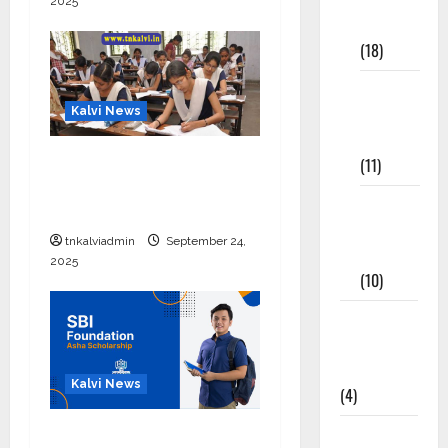
2025
Materials
(18)
9th Std
Study
Kalvi News
Materials
10, 12-ம் வகுப்பு
(11)
பொதுத்தேர்வு அட்டவணை
Tamil
2026 எப்போது வெளியீடு?
Exercise
tnkalviadmin
September 24,
Book
2025
(10)
Tamilnadu
Samacheer
Kalvi
Kalvi News
(4)
பள்ளி, கல்லூரி
TNPSC