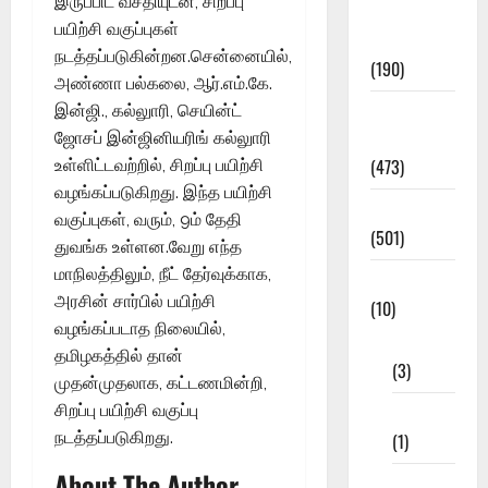
இருப்பிட வசதியுடன், சிறப்பு
Exam
பயிற்சி வகுப்புகள்
Notification
நடத்தப்படுகின்றன.சென்னையில்,
(190)
அண்ணா பல்கலை, ஆர்.எம்.கே.
General
இன்ஜி., கல்லுாரி, செயின்ட்
News
ஜோசப் இன்ஜினியரிங் கல்லுாரி
(473)
உள்ளிட்டவற்றில், சிறப்பு பயிற்சி
வழங்கப்படுகிறது. இந்த பயிற்சி
Kalvi News
வகுப்புகள், வரும், 9ம் தேதி
(501)
துவங்க உள்ளன.வேறு எந்த
மாநிலத்திலும், நீட் தேர்வுக்காக,
Mobile App
அரசின் சார்பில் பயிற்சி
(10)
வழங்கப்படாத நிலையில்,
10th STD
தமிழகத்தில் தான்
(3)
முதன்முதலாக, கட்டணமின்றி,
சிறப்பு பயிற்சி வகுப்பு
11th STD
நடத்தப்படுகிறது.
(1)
About The Author
12th STD