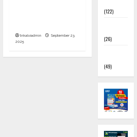
மாணவர்களுக்கு ரூ.20
News
லட்சம் வரை கல்வி
(122)
உதவித்தொகை; SBI ஆஷா
TNUSRB
திட்டம்
News
tnkalviadmin
September 23,
(26)
2025
TRB – TET
News
(49)