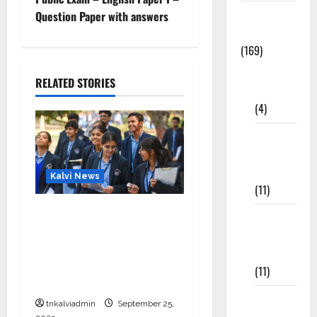
Study
Question Paper with answers
Materials
(169)
10th
RELATED STORIES
CBSE
(4)
6th std
Study
Materials
Kalvi News
(11)
CBSE 10, 12-ம் வகுப்பு
7th std
பொதுத்தேர்வு உத்தேச
Study
அட்டவணை வெளியீடு –
Materials
பிப்ரவரி 17 முதல் தேர்வு
(11)
தொடக்கம்
8th Std
tnkalviadmin
September 25,
Study