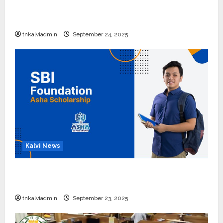
10, 12-ம் வகுப்பு பொதுத்தேர்வு அட்டவணை 2026
எப்போது வெளியீடு?
tnkalviadmin
September 24, 2025
Kalvi News
பள்ளி, கல்லூரி மாணவர்களுக்கு ரூ.20 லட்சம் வரை
கல்வி உதவித்தொகை; SBI ஆஷா திட்டம்
tnkalviadmin
September 23, 2025