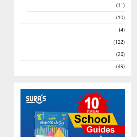
9th Std Study Materials
(11)
Tamil Exercise Book
(10)
Tamilnadu Samacheer Kalvi
(4)
TNPSC News
(122)
TNUSRB News
(26)
TRB – TET News
(49)