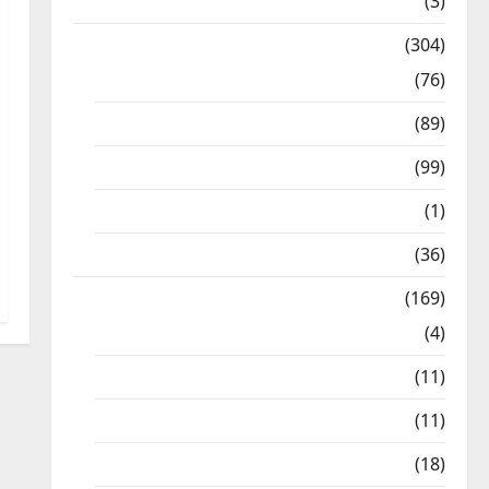
12th STD
(3)
Model Question Papers
(304)
10th Std
(76)
11th Std
(89)
12th Std
(99)
8th Std
(1)
NEET
(36)
Study Materials
(169)
10th CBSE
(4)
6th std Study Materials
(11)
7th std Study Materials
(11)
8th Std Study Materials
(18)