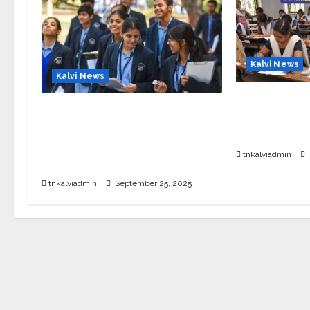
Kalvi News
Kalvi News
10, 12-ம் வகுப
CBSE 10, 12-ம் வகுப்பு
அட்டவணை 20
பொதுத்தேர்வு உத்தேச அட்டவணை
வெளியீடு?
வெளியீடு – பிப்ரவரி 17 முதல்
tnkalviadmin
தேர்வு தொடக்கம்
tnkalviadmin
September 25, 2025