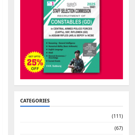
CATEGORIES
10th Std Study Materials
(111)
11th Std Study Materials
(67)