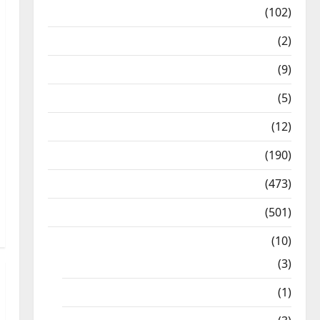
12th Std Study Materials
(102)
Answers
(2)
Articles
(9)
Budget 2018
(5)
Current Affairs
(12)
Exam Notification
(190)
General News
(473)
Kalvi News
(501)
Mobile App
(10)
10th STD
(3)
11th STD
(1)