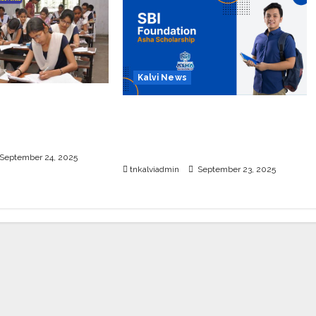
Kalvi News
்பு பொதுத்தேர்வு
பள்ளி, கல்லூரி மாணவர்களுக்கு
26 எப்போது
ரூ.20 லட்சம் வரை கல்வி
உதவித்தொகை; SBI ஆஷா திட்டம்
September 24, 2025
tnkalviadmin
September 23, 2025