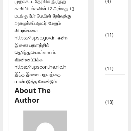
(4)
முதல்கட்ட தேர்வில் இருந்து
காலியிடங்களின் 12 அல்லது 13
6th std
மடங்கு பேர் மெயின் தேர்வுக்கு
Study
அழைக்கப்படுவர். மேலும்
Materials
விபரங்களை
(11)
https://upsc.gov.in, என்ற
இணையதளத்தில்
7th std
தெரிந்துகொள்ளலாம்.
Study
விண்ணப்பிக்க
Materials
https://upsconline.nic.in
(11)
இந்த இணையதளத்தை
8th Std
பயன்படுத்த வேண்டும்.
Study
About The
Materials
Author
(18)
9th Std
Study
Materials