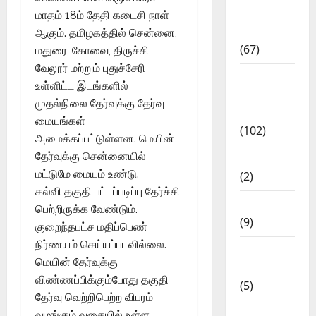
Study
மாதம் 18ம் தேதி கடைசி நாள்
Materials
ஆகும். தமிழகத்தில் சென்னை,
(67)
மதுரை, கோவை, திருச்சி,
வேலூர் மற்றும் புதுச்சேரி
12th Std
உள்ளிட்ட இடங்களில்
Study
முதல்நிலை தேர்வுக்கு தேர்வு
Materials
மையங்கள்
(102)
அமைக்கப்பட்டுள்ளன.
மெயின்
தேர்வுக்கு சென்னையில்
Answers
மட்டுமே மையம் உண்டு.
(2)
கல்வி தகுதி பட்டப்படிப்பு தேர்ச்சி
Articles
பெற்றிருக்க வேண்டும்.
(9)
குறைந்தபட்ச மதிப்பெண்
நிர்ணயம் செய்யப்படவில்லை.
Budget
மெயின் தேர்வுக்கு
2018
விண்ணப்பிக்கும்போது தகுதி
(5)
தேர்வு வெற்றிபெற்ற விபரம்
Current
வழங்கும் வகையில் உள்ள