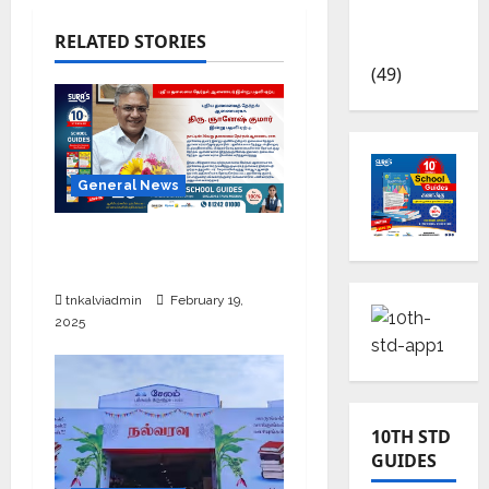
TRB – TET
RELATED STORIES
News
(49)
General News
புதிய தலைமை தேர்தல்
ஆணையர் இன்று பதவி ஏற்பு
tnkalviadmin
February 19,
2025
10TH STD
GUIDES