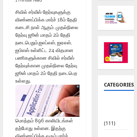
சிவில் சர்வீஸ் தேர்வுகளுக்கு
விண்ணப்பிக்க மார்ச் 18ம் தேதி
கடைசி நாள் ஆகும். முதல்நிலை
தேர்வு ஜூன் மாதம் 2ம் தேதி
நடைபெறும்.ஐஎப்எஸ், ஐஏஎஸ்,
ஐபிஎஸ் உள்ளிட்ட 24 விதமான
பணிகளுக்கான சிவில் சர்வீஸ்
தேர்வுக்கான முதல்நிலை தேர்வு
ஜூன் மாதம் 2ம் தேதி நடைபெற
உள்ளது.
CATEGORIES
10th Std
Study
Materials
மொத்தம் 896 காலியிடங்கள்
(111)
தற்போது உள்ளன. இதற்கு
11th Std
விண்ணப்பிக்க வரும் மார்ச்