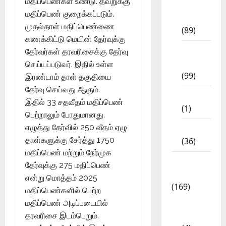
மதிப்பெண்கள் உண்டு. தவறுக்கு
11th
மதிப்பெண் குறைக்கப்படும்.
Std
முதல்தாள் மதிப்பெண்ணை
(89)
கணக்கிட்டு மெயின் தேர்வுக்கு
12th
தேர்வர்கள் தரவரிசைக்கு தேர்வு
Std
செய்யப்படுவர். இதில் உள்ள
(99)
இரண்டாம் தாள் தகுதியை
தேர்வு செய்வது ஆகும்.
8th Std
இதில் 33 சதவீதம் மதிப்பெண்
(1)
பெற்றாலும் போதுமானது.
எழுத்து தேர்வில் 250 வீதம் ஏழு
NEET
தாள்களுக்கு சேர்த்து 1750
(36)
மதிப்பெண் மற்றும் நேர்முக
Study
தேர்வுக்கு 275 மதிப்பெண்
Materials
என்று மொத்தம் 2025
(169)
மதிப்பெண்களில் பெற்ற
10th
மதிப்பெண் அடிப்படையில்
CBSE
தரவரிசை இடம்பெறும்.