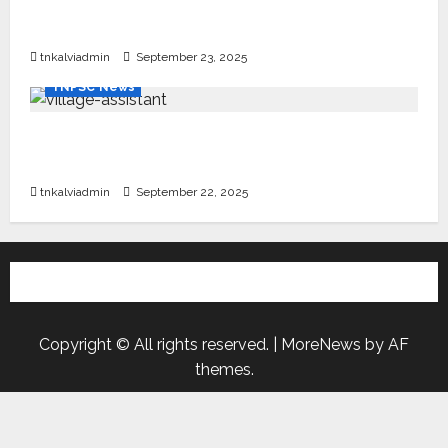
பள்ளி, கல்லூரி மாணவர்களுக்கு ரூ.20 லட்சம் வரை
கல்வி உதவித்தொகை; SBI ஆஷா திட்டம்
tnkalviadmin
September 23, 2025
TNPSC News
கிராம உதவியாளர் பணிக்கு வயது வரம்பு அதிகரிப்பு –
தமிழ்நாடு அரசு அறிவிப்பு வெளியீடு
tnkalviadmin
September 22, 2025
Copyright © All rights reserved.
|
MoreNews
by AF
themes.