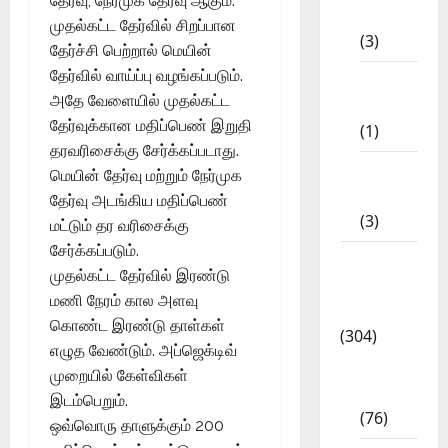
தேர்வு, நேர்முக தேர்வு ஆகும்.
STD
முதல்கட்ட தேர்வில் சிறப்பான
(3)
தேர்ச்சி பெற்றால் மெயின்
தேர்வில் வாய்ப்பு வழங்கப்படும்.
11th
அதே வேளையில் முதல்கட்ட
STD
தேர்வுக்கான மதிப்பெண் இறுதி
(1)
தரவரிசைக்கு சேர்க்கப்படாது.
12th
மெயின் தேர்வு மற்றும் நேர்முக
STD
தேர்வு அடங்கிய மதிப்பெண்
(3)
மட்டும் தர வரிசைக்கு
சேர்க்கப்படும்.
Model
முதல்கட்ட தேர்வில் இரண்டு
Question
மணி நேரம் கால அளவு
Papers
கொண்ட இரண்டு தாள்கள்
(304)
எழுத வேண்டும். அப்ஜெக்டிவ்
10th
முறையில் கேள்விகள்
Std
இடம்பெறும்.
(76)
ஒவ்வொரு தாளுக்கும் 200