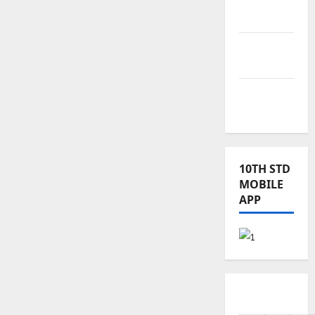
TNPSC
News
TNUSRB
News
TRB – TET
News
10TH STD
MOBILE
APP