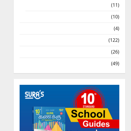
9th Std Study Materials
(11)
Tamil Exercise Book
(10)
Tamilnadu Samacheer Kalvi
(4)
TNPSC News
(122)
TNUSRB News
(26)
TRB – TET News
(49)