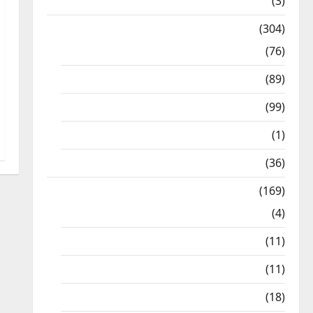
12th STD
(3)
Model Question Papers
(304)
10th Std
(76)
11th Std
(89)
12th Std
(99)
8th Std
(1)
NEET
(36)
Study Materials
(169)
10th CBSE
(4)
6th std Study Materials
(11)
7th std Study Materials
(11)
8th Std Study Materials
(18)