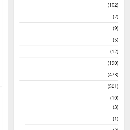
12th Std Study Materials
(102)
Answers
(2)
Articles
(9)
Budget 2018
(5)
Current Affairs
(12)
Exam Notification
(190)
General News
(473)
Kalvi News
(501)
Mobile App
(10)
10th STD
(3)
11th STD
(1)