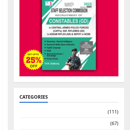
CATEGORIES
10th Std Study Materials
(111)
11th Std Study Materials
(67)