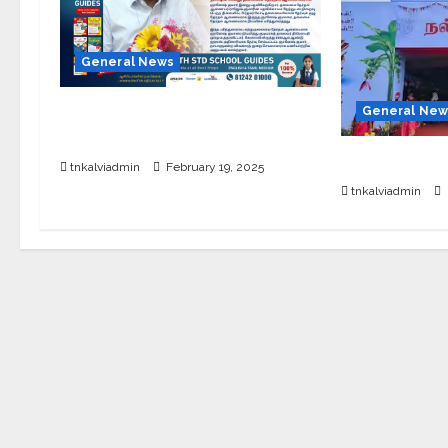
General News
புதிய தலைமை தேர்தல் ஆணையர்
General New
இன்று பதவி ஏற்பு
சேலத்தில் புத
tnkalviadmin
February 19, 2025
tnkalviadmin