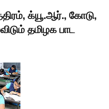
்திரம், க்யூ.ஆர்., கோடு,
ல்விடும் தமிழக பாட