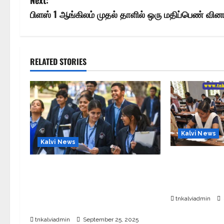
Next:
பிளஸ் 1 ஆங்கிலம் முதல் தாளில் ஒரு மதிப்பெண் வின
RELATED STORIES
Kalvi News
Kalvi News
10, 12-ம் வகுப
CBSE 10, 12-ம் வகுப்பு
அட்டவணை 20
பொதுத்தேர்வு உத்தேச அட்டவணை
வெளியீடு?
வெளியீடு – பிப்ரவரி 17 முதல் தேர்வு
tnkalviadmin
தொடக்கம்
tnkalviadmin
September 25, 2025