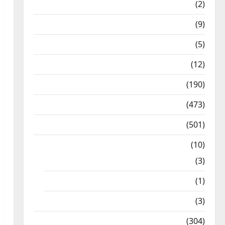
Answers
(2)
Articles
(9)
Budget 2018
(5)
Current Affairs
(12)
Exam Notification
(190)
General News
(473)
Kalvi News
(501)
Mobile App
(10)
10th STD
(3)
11th STD
(1)
12th STD
(3)
Model Question Papers
(304)