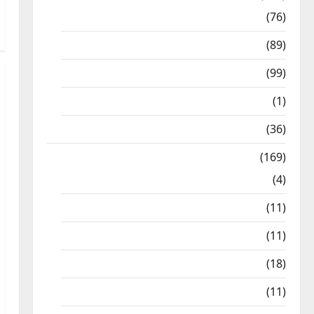
10th Std
(76)
11th Std
(89)
12th Std
(99)
8th Std
(1)
NEET
(36)
Study Materials
(169)
10th CBSE
(4)
6th std Study Materials
(11)
7th std Study Materials
(11)
8th Std Study Materials
(18)
9th Std Study Materials
(11)