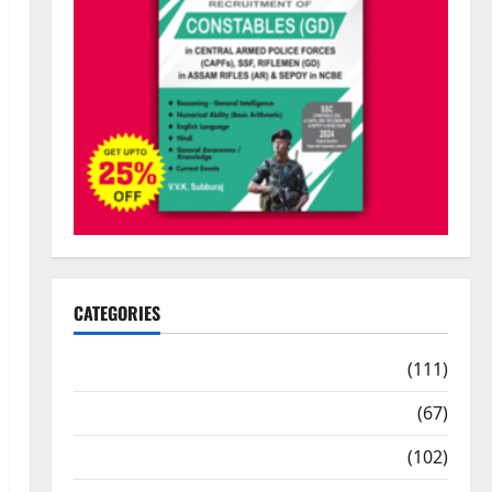
CATEGORIES
10th Std Study Materials
(111)
11th Std Study Materials
(67)
12th Std Study Materials
(102)