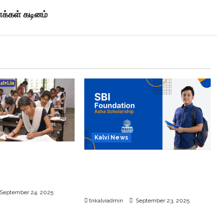
ாக்கள் கடினம்
Kalvi News
்பு பொதுத்தேர்வு
பள்ளி, கல்லூரி மாணவர்களுக்கு
26 எப்போது
ரூ.20 லட்சம் வரை கல்வி
உதவித்தொகை; SBI ஆஷா திட்டம்
September 24, 2025
tnkalviadmin
September 23, 2025