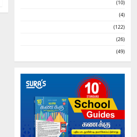
Tamil Exercise Book
(10)
Tamilnadu Samacheer Kalvi
(4)
TNPSC News
(122)
TNUSRB News
(26)
TRB – TET News
(49)