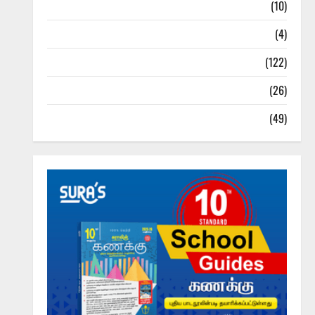
Tamil Exercise Book
(10)
Tamilnadu Samacheer Kalvi
(4)
TNPSC News
(122)
TNUSRB News
(26)
TRB – TET News
(49)