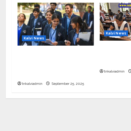
Kalvi News
Kalvi News
10, 12-ம் வகுப
CBSE 10, 12-ம் வகுப்பு
அட்டவணை 20
பொதுத்தேர்வு உத்தேச அட்டவணை
வெளியீடு?
வெளியீடு – பிப்ரவரி 17 முதல் தேர்வு
tnkalviadmin
தொடக்கம்
tnkalviadmin
September 25, 2025