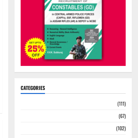
CATEGORIES
10th Std Study Materials
(111)
11th Std Study Materials
(67)
12th Std Study Materials
(102)