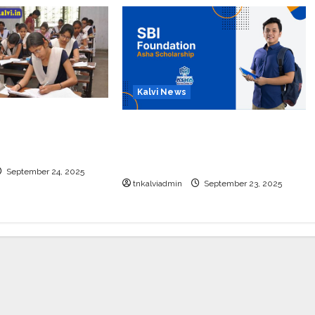
Kalvi News
்பு பொதுத்தேர்வு
பள்ளி, கல்லூரி மாணவர்களுக்கு
26 எப்போது
ரூ.20 லட்சம் வரை கல்வி
உதவித்தொகை; SBI ஆஷா திட்டம்
September 24, 2025
tnkalviadmin
September 23, 2025