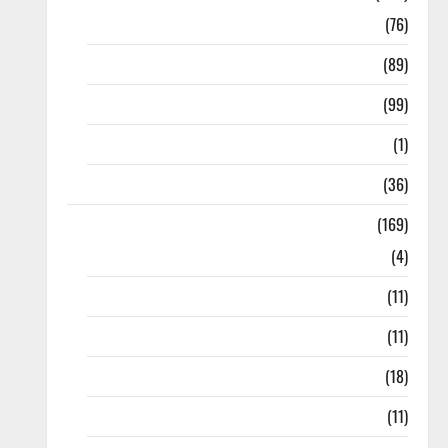
10th Std
(76)
11th Std
(89)
12th Std
(99)
8th Std
(1)
NEET
(36)
Study Materials
(169)
10th CBSE
(4)
6th std Study Materials
(11)
7th std Study Materials
(11)
8th Std Study Materials
(18)
9th Std Study Materials
(11)