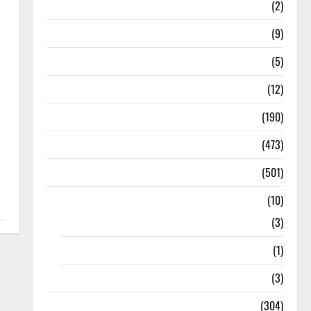
Answers
(2)
Articles
(9)
Budget 2018
(5)
Current Affairs
(12)
Exam Notification
(190)
General News
(473)
Kalvi News
(501)
Mobile App
(10)
10th STD
(3)
11th STD
(1)
12th STD
(3)
Model Question Papers
(304)