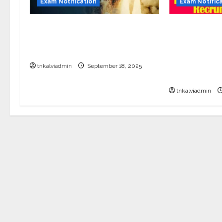
Exam Notification
Exam Notific
இஸ்ரோவில் தேர்வில்லாத வேலை;
தமிழ்நாடு அரச
பொறியியல் படித்தவர்களுக்கு
மருத்துவத்து
ரூ56,000 சம்பளத்தில் பணி
காலிப்பணியிடங
மருத்துவப் பண
tnkalviadmin
September 18, 2025
வாரியம்
tnkalviadmin