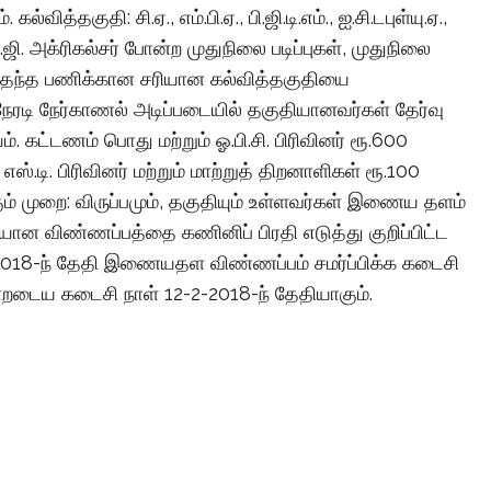
த்தகுதி: சி.ஏ., எம்.பி.ஏ., பி.ஜி.டி.எம்., ஐ.சி.டபுள்யு.ஏ.,
பி.ஜி. அக்ரிகல்சர் போன்ற முதுநிலை படிப்புகள், முதுநிலை
. அந்தந்த பணிக்கான சரியான கல்வித்தகுதியை
ேரடி நேர்காணல் அடிப்படையில் தகுதியானவர்கள் தேர்வு
. கட்டணம் பொது மற்றும் ஓ.பி.சி. பிரிவினர் ரூ.600
ஸ்.டி. பிரிவினர் மற்றும் மாற்றுத் திறனாளிகள் ரூ.100
் முறை: விருப்பமும், தகுதியும் உள்ளவர்கள் இணைய தளம்
்தியான விண்ணப்பத்தை கணினிப் பிரதி எடுத்து குறிப்பிட்ட
2-2018-ந் தேதி இணையதள விண்ணப்பம் சமர்ப்பிக்க கடைசி
ன்றடைய கடைசி நாள் 12-2-2018-ந் தேதியாகும்.