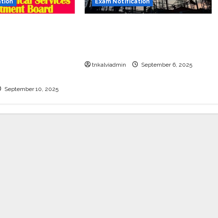
ation
Exam Notification
ு
TNEB தமிழ்நாடு மின் பகிர்மானக்
றையில் வேலை – 27
கழகத்தில் 1,794 கள உதவியாளர்
்கள் – தமிழ்நாடு
பணியிடங்கள்
ியாளர் தேர்வு
tnkalviadmin
September 6, 2025
September 10, 2025