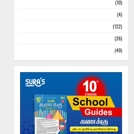
Tamil Exercise Book
(10)
Tamilnadu Samacheer Kalvi
(4)
TNPSC News
(122)
TNUSRB News
(26)
TRB – TET News
(49)