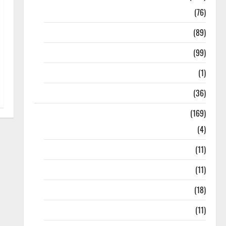
10th Std
(76)
11th Std
(89)
12th Std
(99)
8th Std
(1)
NEET
(36)
Study Materials
(169)
10th CBSE
(4)
6th std Study Materials
(11)
7th std Study Materials
(11)
8th Std Study Materials
(18)
9th Std Study Materials
(11)