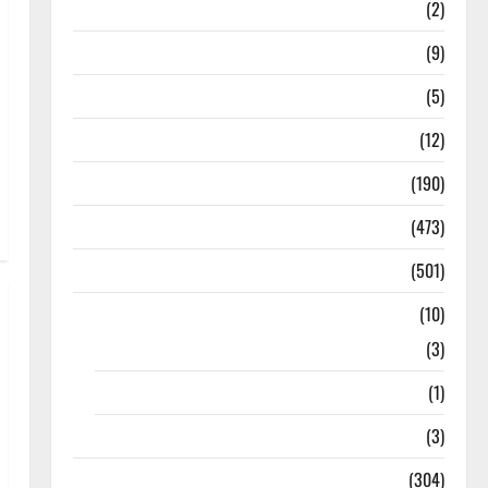
Answers
(2)
Articles
(9)
Budget 2018
(5)
Current Affairs
(12)
Exam Notification
(190)
General News
(473)
Kalvi News
(501)
Mobile App
(10)
10th STD
(3)
11th STD
(1)
12th STD
(3)
Model Question Papers
(304)