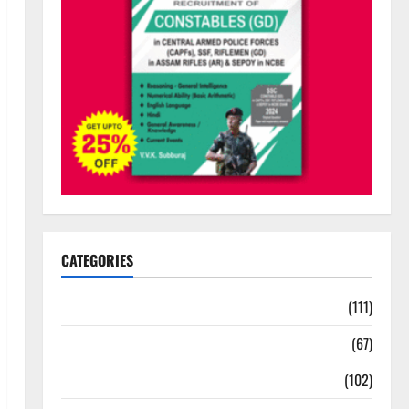
CATEGORIES
10th Std Study Materials
(111)
11th Std Study Materials
(67)
12th Std Study Materials
(102)