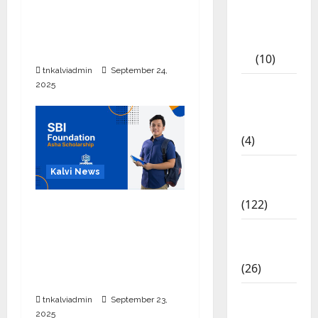
Tamil
10, 12-ம் வகுப்பு
Exercise
பொதுத்தேர்வு அட்டவணை
Book
2026 எப்போது வெளியீடு?
(10)
tnkalviadmin
September 24,
Tamilnadu
2025
Samacheer
Kalvi
(4)
TNPSC
Kalvi News
News
(122)
பள்ளி, கல்லூரி
மாணவர்களுக்கு ரூ.20
TNUSRB
லட்சம் வரை கல்வி
News
உதவித்தொகை; SBI ஆஷா
(26)
திட்டம்
TRB – TET
tnkalviadmin
September 23,
News
2025