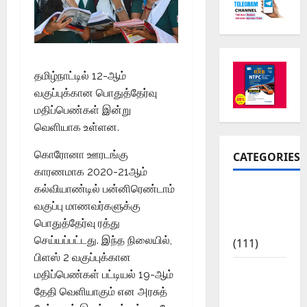
தமிழ்நாட்டில் 12-ஆம்
வகுப்புக்கான பொதுத்தேர்வு
மதிப்பெண்கள் இன்று
வெளியாக உள்ளன.
கொரோனா ஊரடங்கு
CATEGORIES
காரணமாக 2020-21ஆம்
கல்வியாண்டில் பன்னிரெண்டாம்
10th Std
வகுப்பு மாணவர்களுக்கு
Study
பொதுத்தேர்வு ரத்து
Materials
செய்யப்பட்டது. இந்த நிலையில்,
(111)
பிளஸ் 2 வகுப்புக்கான
11th Std
மதிப்பெண்கள் பட்டியல் 19-ஆம்
Study
தேதி வெளியாகும் என அரசுத்
Materials