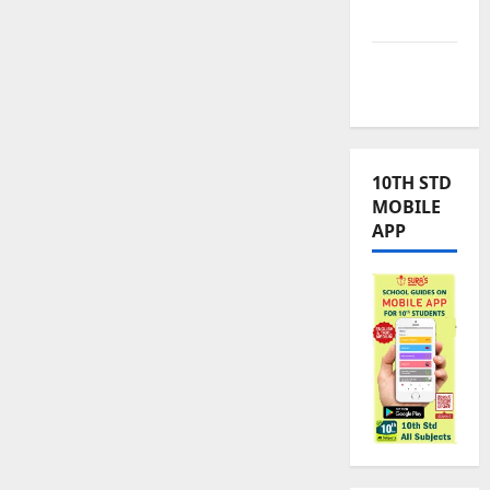
News
TRB – TET
News
10TH STD
MOBILE
APP