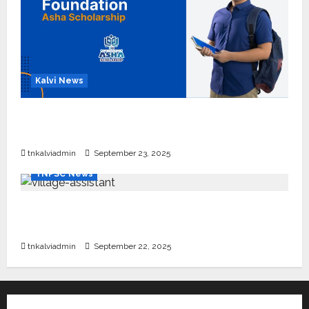
Kalvi News
பள்ளி, கல்லூரி மாணவர்களுக்கு ரூ.20 லட்சம் வரை
கல்வி உதவித்தொகை; SBI ஆஷா திட்டம்
tnkalviadmin
September 23, 2025
TNPSC News
கிராம உதவியாளர் பணிக்கு வயது வரம்பு அதிகரிப்பு –
தமிழ்நாடு அரசு அறிவிப்பு வெளியீடு
tnkalviadmin
September 22, 2025