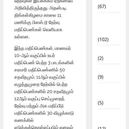
தேர்வுகள் இயக்ககம் ஏற்கனவே
(67)
அறிவித்திருந்தது. அதன்படி,
திங்கள்கிழமை காலை 11
12th Std
மணிக்கு பிளஸ் டூ தேர்வு
Study
மதிப்பெண்கள் வெளியாக
Materials
உள்ளன.
(102)
இந்த மதிப்பெண்கள், மாணவர்
Answers
10-ஆம் வகுப்பில் உயர்
(2)
மதிப்பெண் பெற்ற 3 பாடங்களின்
Articles
சராசரி மதிப்பெண்ணில் 50
(9)
சதவீதமும், 11ஆம் வகுப்பில்
எழுத்துமுறை தேர்வில் பெற்ற
Budget
மதிப்பெண்களில் 20 சதவீதமும்
2018
12ஆம் வகுப்பு செய்முறைத்
(5)
தேர்வு மற்றும் அக மதிப்பீடு
மதிப்பெண்களில் 30 விழுக்காடு
Current
கணக்கில்
Affairs
எடுத்துக்கொள்ளப்படும் எனவும்
(12)