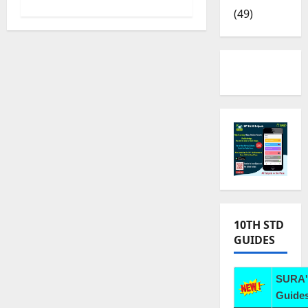
(49)
10TH STD
GUIDES
SURA'
Guides