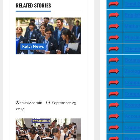
Tamil 
RELATED STORIES
Englis
Maths 
Physic
Kalvi News
Chemis
Botany
CBSE 10, 12-ம் வகுப்பு
பொதுத்தேர்வு உத்தேச
Zoolog
அட்டவணை வெளியீடு –
Comput
பிப்ரவரி 17 முதல் தேர்வு
தொடக்கம்
Comput
tnkalviadmin
September 25,
Econo
2025
Accoun
Comme
Busine