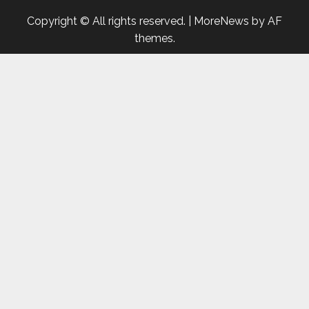
Copyright © All rights reserved.
|
MoreNews
by AF
themes.