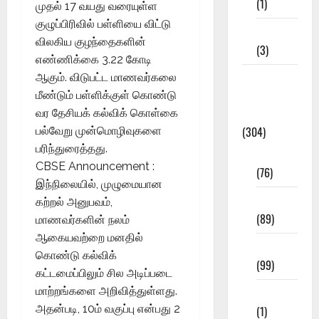
(1)
முதல் 17 வயது வரையுள்ள
குழுப்பிரிவில் பள்ளியை விட்டு
12th STD
விலகிய குழந்தைகளின்
(3)
எண்ணிக்கை 3.22 கோடி
Model
ஆகும். விடுபட்ட மாணவர்கலை
Question
மீண்டும் பள்ளிக்குள் கொண்டு
Papers
வர தேசியக் கல்விக் கொள்கை
(304)
பல்வேறு முன்மொழிவுகளை
பரிந்துரைத்தது.
10th Std
CBSE Announcement :
(76)
இந்நிலையில், முழுமையான
11th Std
கற்றல் அனுபவம்,
(89)
மாணவர்களின் நலம்
ஆகையவற்றை மனதில்
12th Std
கொண்டு கல்விக்
(99)
கட்டமைப்பிலும் சில அடிப்படை
மாற்றங்களை அறிவித்துள்ளது.
8th Std
அதன்படி, 10ம் வகுப்பு என்பது 2
(1)