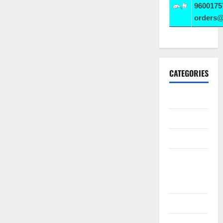
9600175
orders
CATEGORIES
10th CBSE
10th STD
10th Std
10th Std
Study
Materials
11th Std