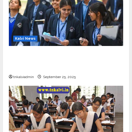
Kalvi News
CBSE 10, 12-ம் வகுப்பு பொதுத்தேர்வு உத்தேச
அட்டவணை வெளியீடு – பிப்ரவரி 17 முதல் தேர்வு
தொடக்கம்
tnkalviadmin
September 25, 2025