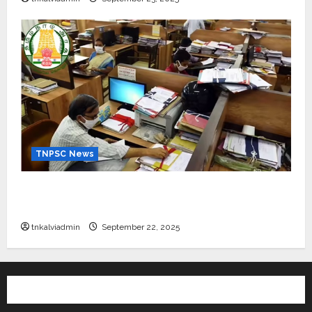
TNPSC News
கிராம உதவியாளர் பணிக்கு வயது வரம்பு அதிகரிப்பு –
தமிழ்நாடு அரசு அறிவிப்பு வெளியீடு
tnkalviadmin
September 22, 2025