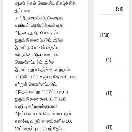
ஆண்டுகள் கொண்ட நிகழ்ச்சித்
NEET
(36)
திட்டமாக
மாற்றியமைக்கப்படுவதாக
Study
வாரியம் தெரிவித்துள்ளது.
Materials
அதவாது, 9,10ம் வகுப்பு
(169)
ஒருங்கிணைப்படும். இந்த
10th
இரண்டுமே 10ம் வகுப்பு
CBSE
கற்றலின் அடிப்படையாக
(4)
கொள்ளப்படும். இந்த
இரண்டிலும் தேர்ச்சி பெற்றால்
6th std
மட்டுமே 10ம் வகுப்பு தேர்ச்சியாக
Study
ஏற்றுக் கொள்ளப்படும்.
Materials
அதேபோன்று, 11,12ம் வகுப்பு
(11)
ஒருங்கிணைக்கப்பட்டு 12ம்
7th std
வகுப்பு கற்றலுக்குமான
Study
அடிப்படையாக கொள்ளப்படும்.
Materials
எனவே, வரும் காலங்களில் 10,
(11)
12ம் வகுப்பு வாரியத் தேர்வு