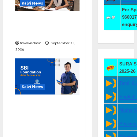
Kalvi News
For S
960017
10, 12-ம் வகுப்பு
enqui
பொதுத்தேர்வு அட்டவணை
2026 எப்போது வெளியீடு?
tnkalviadmin
September 24,
2025
SURA'S 
2025-26
Tamil G
Kalvi News
English
பள்ளி, கல்லூரி
மாணவர்களுக்கு ரூ.20
Maths G
லட்சம் வரை கல்வி
Physics
உதவித்தொகை; SBI ஆஷா
திட்டம்
Chemist