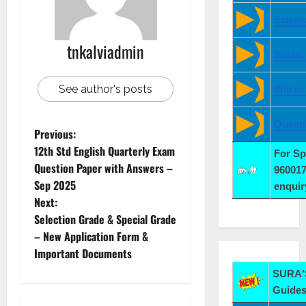
Scienc
tnkalviadmin
Social
See author's posts
Will t
Quest
Previous:
12th Std English Quarterly Exam
For S
Question Paper with Answers –
960017
Sep 2025
enqui
Next:
Selection Grade & Special Grade
– New Application Form &
Important Documents
SURA'S
Guides