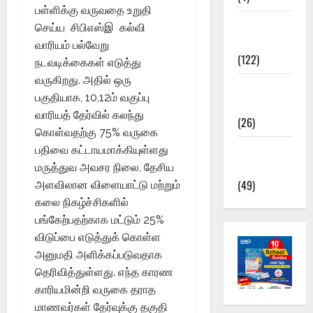
பள்ளிக்கு வருவதை உறுதி
TNPSC
செய்ய சிபிஎஸ்இ கல்வி
News
வாரியம் பல்வேறு
(122)
நடவடிக்கைகள் எடுத்து
வருகிறது. அதில் ஒரு
TNUSRB
பகுதியாக, 10,12ம் வகுப்பு
News
வாரியத் தேர்வில் கலந்து
(26)
கொள்வதற்கு 75% வருகை
TRB – TET
பதிவை கட்டாயமாக்கியுள்ளது
News
மருத்துவ அவசர நிலை, தேசிய
(49)
அளவிலான விளையாட்டு மற்றும்
கலை நிகழ்ச்சிகளில்
பங்கேற்பதற்காக மட்டும் 25%
விடுப்பை எடுத்துக் கொள்ள
அனுமதி அளிக்கப்படுவதாக
தெரிவித்துள்ளது. எந்த காரண
காரியமின்றி வருகை தராத
மாணவர்கள் தேர்வுக்கு தகுதி