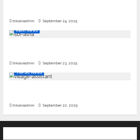
10, 12-ம் வகுப்பு பொதுத்தேர்வு அட்டவணை 2026
எப்போது வெளியீடு?
tnkalviadmin
September 24, 2025
Kalvi News
பள்ளி, கல்லூரி மாணவர்களுக்கு ரூ.20 லட்சம் வரை
கல்வி உதவித்தொகை; SBI ஆஷா திட்டம்
tnkalviadmin
September 23, 2025
TNPSC News
கிராம உதவியாளர் பணிக்கு வயது வரம்பு அதிகரிப்பு –
தமிழ்நாடு அரசு அறிவிப்பு வெளியீடு
tnkalviadmin
September 22, 2025