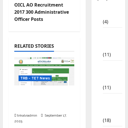
OICL AO Recruitment
10th
2017 300 Administrative
CBSE
Officer Posts
(4)
6th std
Study
RELATED STORIES
Materials
(11)
7th std
Study
TRB - TET News
Materials
(11)
TRB TET Paper 1 & 2
8th Std
தேர்வு தேதி மாற்றம் – புதிய
Study
அட்டவணை அறிவிப்பு
Materials
tnkalviadmin
September 17,
(18)
2025