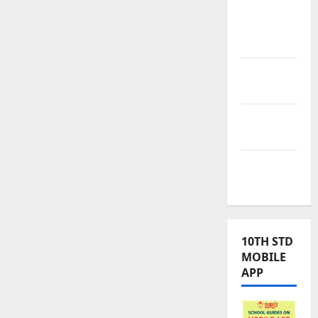
Tamilnadu
Samacheer
Kalvi
TNPSC
News
TNUSRB
News
TRB – TET
News
10TH STD
MOBILE
APP