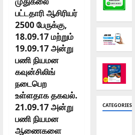
முதுகலை
பட்டதாரி ஆசிரியர்
2500 பேருக்கு,
18.09.17 மற்றும்
19.09.17 அன்று
பணி நியமன
கவுன்சிலிங்
நடைபெற
உள்ளதாக தகவல்.
21.09.17 அன்று
CATEGORIES
பணி நியமன
10th Std
Study
ஆணைகளை