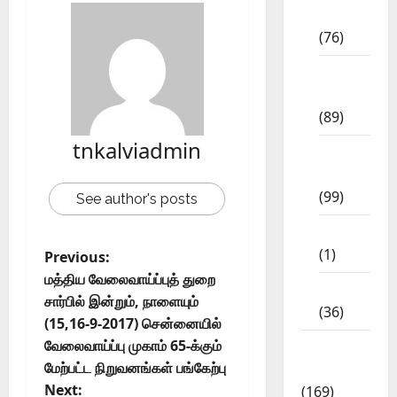
Std
(76)
11th
Std
(89)
tnkalviadmin
12th
Std
(99)
See author's posts
8th Std
(1)
Previous:
மத்திய வேலைவாய்ப்புத் துறை
NEET
சார்பில் இன்றும், நாளையும்
(36)
(15,16-9-2017) சென்னையில்
வேலைவாய்ப்பு முகாம் 65-க்கும்
Study
மேற்பட்ட நிறுவனங்கள் பங்கேற்பு
Materials
Next:
(169)