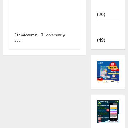
TET தேர்விற்கு இன்னும்
News
விண்ணப்பிக்கவில்லையா?
(26)
செப்டம்பர் 10 வரை கால
TRB – TET
அவகாசம் நீட்டிப்பு
News
tnkalviadmin
September 9,
(49)
2025