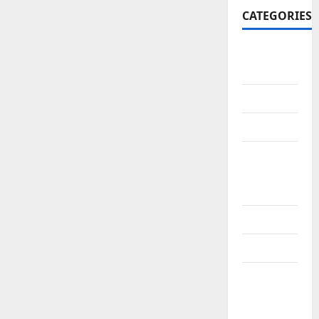
CATEGORIES
10th
CBSE
10th STD
10th Std
10th Std
Study
Materials
11th Std
11th STD
11th Std
Study
Materials