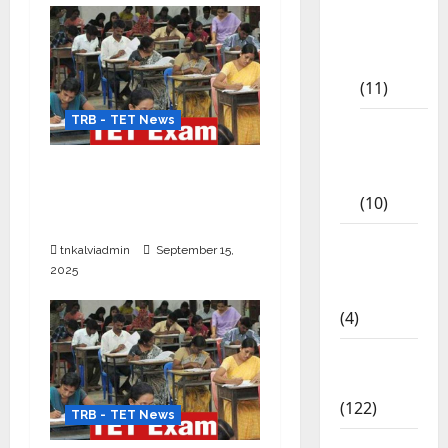
9th Std
Study
Materials
(11)
TRB - TET News
Tamil
Exercise
TNTET Paper I & II –
Book
Upload செய்ய வேண்டிய
(10)
ஆவணங்கள் (12)
Tamilnadu
tnkalviadmin
September 15,
Samacheer
2025
Kalvi
(4)
TNPSC
News
(122)
TRB - TET News
TNUSRB