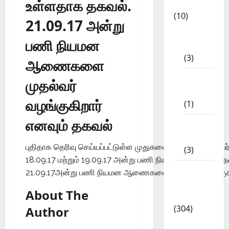
உள்ளதாக தகவல்.
App
(10)
21.09.17 அன்று
10th
பணி நியமன
STD
(3)
ஆணைகளை
11th
முதல்வர்
STD
வழங்குகிறார்
(1)
எனவும் தகவல்
12th
STD
புதிதாக தெரிவு செய்யப்பட்டுள்ள முதுகலை பட்டதாரி ஆசிரியர்
(3)
18.09.17 மற்றும் 19.09.17 அன்று பணி நியமன கவுன்சிலிங
Model
21.09.17அன்று பணி நியமன ஆணைகளை முதல்வர் வழங்குகிற
Question
About The
Papers
(304)
Author
10th