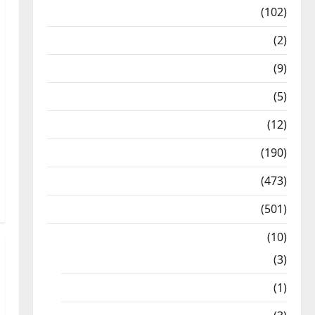
12th Std Study Materials
(102)
Answers
(2)
Articles
(9)
Budget 2018
(5)
Current Affairs
(12)
Exam Notification
(190)
General News
(473)
Kalvi News
(501)
Mobile App
(10)
10th STD
(3)
11th STD
(1)