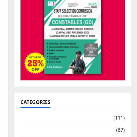
CATEGORIES
10th Std Study Materials
(111)
11th Std Study Materials
(67)