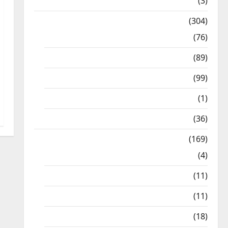
12th STD
(3)
Model Question Papers
(304)
10th Std
(76)
11th Std
(89)
12th Std
(99)
8th Std
(1)
NEET
(36)
Study Materials
(169)
10th CBSE
(4)
6th std Study Materials
(11)
7th std Study Materials
(11)
8th Std Study Materials
(18)