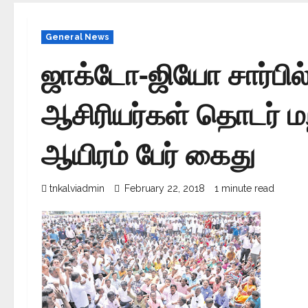
General News
ஜாக்டோ-ஜியோ சார்பில
ஆசிரியர்கள் தொடர் மற
ஆயிரம் பேர் கைது
tnkalviadmin
February 22, 2018
1 minute read