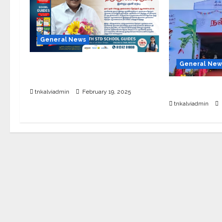
General News
புதிய தலைமை தேர்தல் ஆணையர்
General New
இன்று பதவி ஏற்பு
சேலத்தில் புத
tnkalviadmin
February 19, 2025
tnkalviadmin