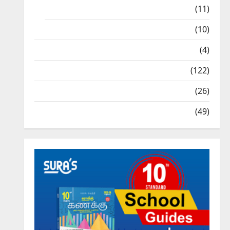
9th Std Study Materials
(11)
Tamil Exercise Book
(10)
Tamilnadu Samacheer Kalvi
(4)
TNPSC News
(122)
TNUSRB News
(26)
TRB – TET News
(49)