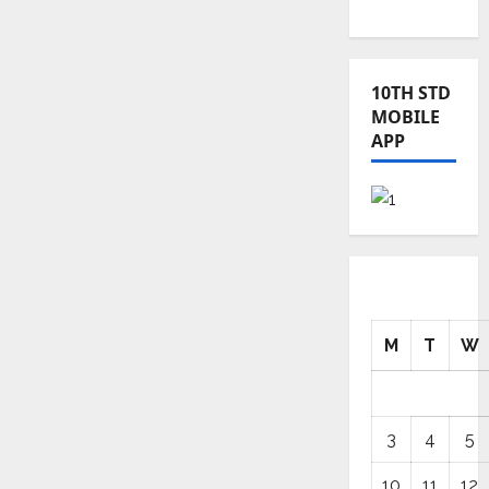
News
10TH STD
MOBILE
APP
M
T
W
3
4
5
10
11
12