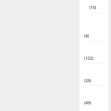
Book
(10)
Tamilnadu
Samacheer
Kalvi
(4)
TNPSC
News
(122)
TNUSRB
News
(26)
TRB – TET
News
(49)