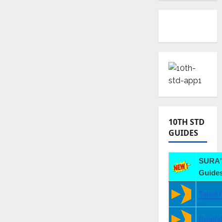
10TH STD
GUIDES
SURA'
Guides
Tamil 
Englis