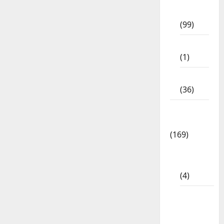
Std
(99)
8th Std
(1)
NEET
(36)
Study
Materials
(169)
10th
CBSE
(4)
6th std
Study
Materials