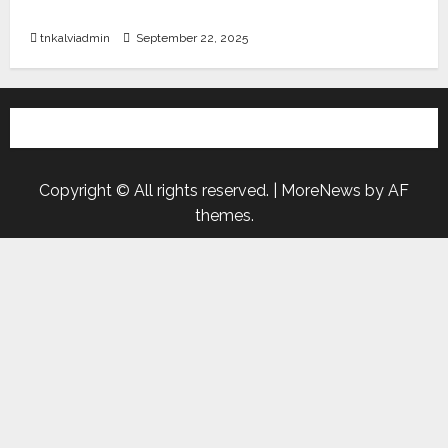
தமிழ்நாடு அரசு அறிவிப்பு வெளியீடு
tnkalviadmin
September 22, 2025
Copyright © All rights reserved.
|
MoreNews
by AF
themes.