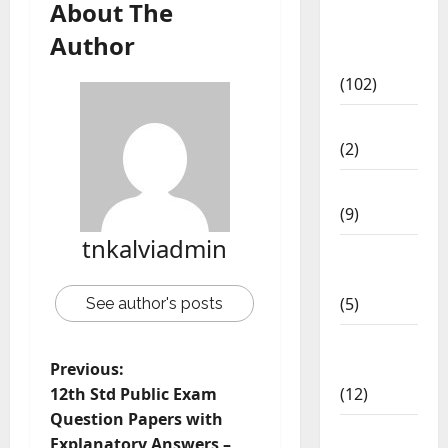
About The
12th Std
Study
Author
Materials
(102)
Answers
(2)
Articles
(9)
tnkalviadmin
Budget
2018
(5)
See author's posts
Current
Previous:
Affairs
12th Std Public Exam
(12)
Question Papers with
Exam
Explanatory Answers –