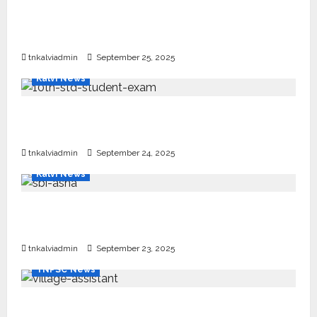
CBSE 10, 12-ம் வகுப்பு பொதுத்தேர்வு உத்தேச
அட்டவணை வெளியீடு – பிப்ரவரி 17 முதல் தேர்வு
தொடக்கம்
tnkalviadmin
September 25, 2025
Kalvi News
10, 12-ம் வகுப்பு பொதுத்தேர்வு அட்டவணை 2026
எப்போது வெளியீடு?
tnkalviadmin
September 24, 2025
Kalvi News
பள்ளி, கல்லூரி மாணவர்களுக்கு ரூ.20 லட்சம் வரை
கல்வி உதவித்தொகை; SBI ஆஷா திட்டம்
tnkalviadmin
September 23, 2025
TNPSC News
கிராம உதவியாளர் பணிக்கு வயது வரம்பு அதிகரிப்பு –