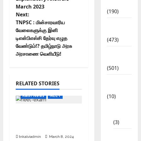
Notification
March 2023
(190)
Next:
TNPSC : மின்சாரவாரிய
General
வேலைகளுக்கு இனி
News
டிஎன்பிஎஸ்சி தேர்வு எழுத
(473)
வேண்டும்!? தமிழ்நாடு அரசு
Kalvi
அரசாணை வெளியீடு!
News
(501)
Mobile
RELATED STORIES
App
(10)
Kalvi News
NEET
10th
அரசு பள்ளி மாணவர்களுக்கு
STD
மார்ச் 25 முதல் நீட் தேர்வு
(3)
பயிற்சி .,
11th
tnkalviadmin
March 8, 2024