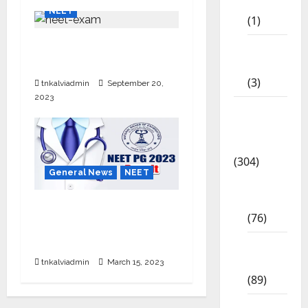
STD
NEET
(1)
2024ம் ஆண்டுக்கான நீட்
12th
தேர்வு தேதி அறிவிப்பு
STD
(3)
tnkalviadmin
September 20,
2023
Model
Question
Papers
(304)
General News
NEET
10th
Std
NEET PG 2023 Results:
(76)
நீட் முதுகலைத் தேர்வு
முடிவுகள் வெளியானது.
11th
Std
tnkalviadmin
March 15, 2023
(89)
12th