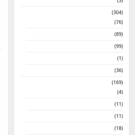
12th STD
(3)
Model Question Papers
(304)
10th Std
(76)
11th Std
(89)
12th Std
(99)
8th Std
(1)
NEET
(36)
Study Materials
(169)
10th CBSE
(4)
6th std Study Materials
(11)
7th std Study Materials
(11)
8th Std Study Materials
(18)