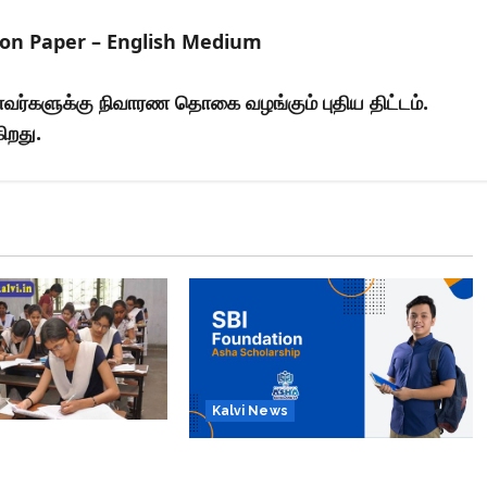
on Paper – English Medium
மாணவர்களுக்கு நிவாரண தொகை வழங்கும் புதிய திட்டம்.
ிறது.
Kalvi News
்பு பொதுத்தேர்வு
பள்ளி, கல்லூரி மாணவர்களுக்கு
26 எப்போது