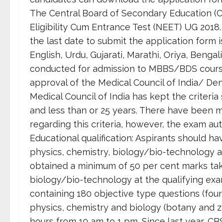
The Central Board of Secondary Education (CB
Eligibility Cum Entrance Test (NEET) UG 201
the last date to submit the application form 
English, Urdu, Gujarati, Marathi, Oriya, Beng
conducted for admission to MBBS/BDS courses
approval of the Medical Council of India/ Dent
Medical Council of India has kept the criteri
and less than or 25 years. There have been m
regarding this criteria, however, the exam auth
Educational qualification: Aspirants should h
physics, chemistry, biology/bio-technology a
obtained a minimum of 50 per cent marks tak
biology/bio-technology at the qualifying ex
containing 180 objective type questions (four
physics, chemistry and biology (botany and 
hours from 10 am to 1 pm. Since last year, C