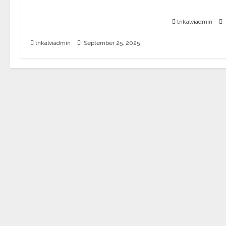
பொதுத்தேர்வு உத்தேச அட்டவணை
வெளியீடு?
வெளியீடு – பிப்ரவரி 17 முதல்
tnkalviadmin
தேர்வு தொடக்கம்
tnkalviadmin
September 25, 2025