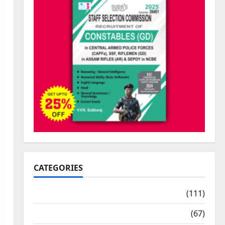
CATEGORIES
10th Std Study Materials
(111)
11th Std Study Materials
(67)