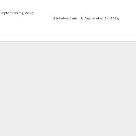
ரூ.20 லட்சம் வரை கல்வி
உதவித்தொகை; SBI ஆஷா திட்டம்
September 24, 2025
tnkalviadmin
September 23, 2025