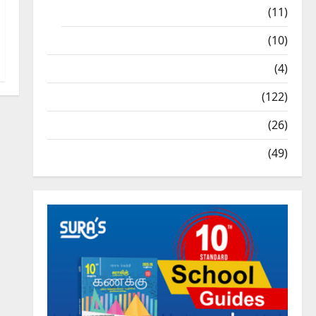
9th Std Study Materials
(11)
Tamil Exercise Book
(10)
Tamilnadu Samacheer Kalvi
(4)
TNPSC News
(122)
TNUSRB News
(26)
TRB – TET News
(49)