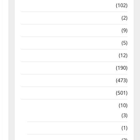
12th Std Study Materials
(102)
Answers
(2)
Articles
(9)
Budget 2018
(5)
Current Affairs
(12)
Exam Notification
(190)
General News
(473)
Kalvi News
(501)
Mobile App
(10)
10th STD
(3)
11th STD
(1)