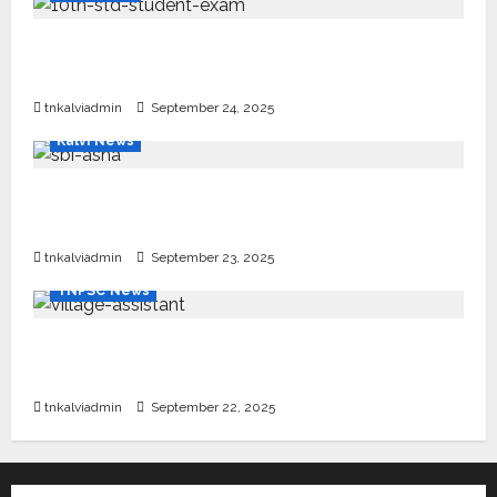
10, 12-ம் வகுப்பு பொதுத்தேர்வு அட்டவணை 2026
எப்போது வெளியீடு?
tnkalviadmin
September 24, 2025
Kalvi News
பள்ளி, கல்லூரி மாணவர்களுக்கு ரூ.20 லட்சம் வரை
கல்வி உதவித்தொகை; SBI ஆஷா திட்டம்
tnkalviadmin
September 23, 2025
TNPSC News
கிராம உதவியாளர் பணிக்கு வயது வரம்பு அதிகரிப்பு –
தமிழ்நாடு அரசு அறிவிப்பு வெளியீடு
tnkalviadmin
September 22, 2025