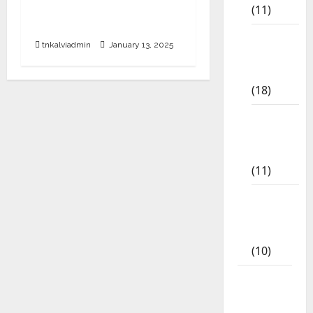
Guides – Sample PDF –
(11)
2025-26 Edition
8th Std
tnkalviadmin
January 13, 2025
Study
Materials
(18)
9th Std
Study
Materials
(11)
Tamil
Exercise
Book
(10)
Tamilnadu
Samacheer