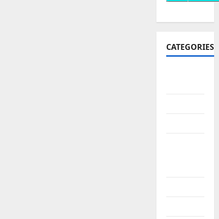
CATEGORIES
10th
CBSE
10th STD
10th Std
10th Std
Study
Materials
11th Std
11th STD