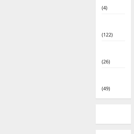
Kalvi
(4)
TNPSC
News
(122)
TNUSRB
News
(26)
TRB – TET
News
(49)