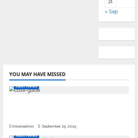
31
« Sep
YOU MAY HAVE MISSED
Kalvi News
CBSE 10, 12-ம் வகுப்பு பொதுத்தேர்வு உத்தேச
அட்டவணை வெளியீடு – பிப்ரவரி 17 முதல் தேர்வு
தொடக்கம்
tnkalviadmin
September 25, 2025
Kalvi News