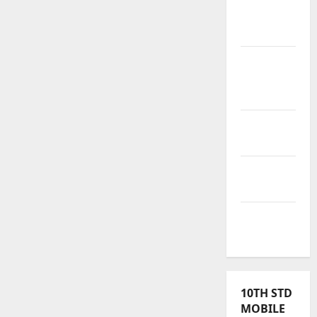
Exercise
Book
Tamilnadu
Samacheer
Kalvi
TNPSC
News
TNUSRB
News
TRB – TET
News
10TH STD
MOBILE