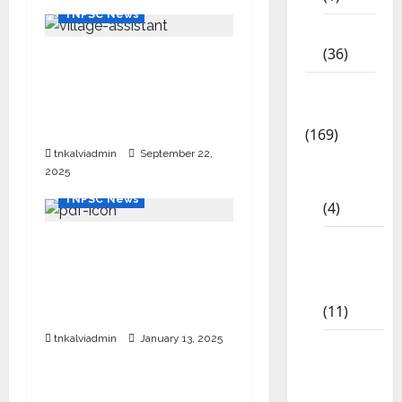
TNPSC News
NEET
(36)
கிராம உதவியாளர் பணிக்கு
வயது வரம்பு அதிகரிப்பு –
Study
தமிழ்நாடு அரசு அறிவிப்பு
Materials
வெளியீடு
(169)
tnkalviadmin
September 22,
10th
2025
CBSE
TNPSC News
(4)
6th std
12th Standard Physics
Study
English Medium –
Materials
Question Papers with
(11)
Answers Download
tnkalviadmin
January 13, 2025
TNPSC News
7th std
Study
SURA’S 12th Std School
Materials