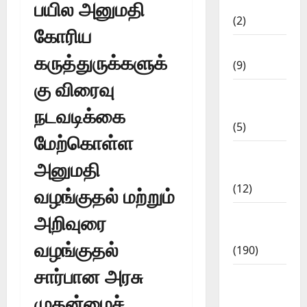
பயில அனுமதி
Answers
(2)
கோரிய
Articles
கருத்துருக்களுக்
(9)
கு விரைவு
Budget
2018
நடவடிக்கை
(5)
மேற்கொள்ள
Current
அனுமதி
Affairs
(12)
வழங்குதல் மற்றும்
Exam
அறிவுரை
Notification
வழங்குதல்
(190)
சார்பான அரசு
General
News
முதன்மைச்