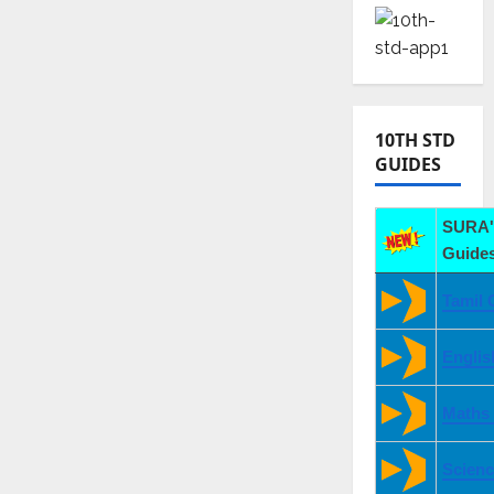
10TH STD
GUIDES
SURA'
Guides
Tamil 
Englis
Maths
Scienc