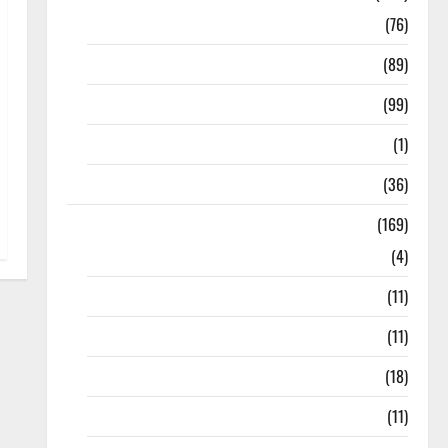
10th Std
(76)
11th Std
(89)
12th Std
(99)
8th Std
(1)
NEET
(36)
Study Materials
(169)
10th CBSE
(4)
6th std Study Materials
(11)
7th std Study Materials
(11)
8th Std Study Materials
(18)
9th Std Study Materials
(11)