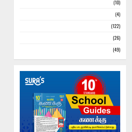
Tamil Exercise Book
(10)
Tamilnadu Samacheer Kalvi
(4)
TNPSC News
(122)
TNUSRB News
(26)
TRB – TET News
(49)