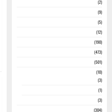
Answers
(2)
Articles
(9)
Budget 2018
(5)
Current Affairs
(12)
Exam Notification
(190)
General News
(473)
Kalvi News
(501)
Mobile App
(10)
10th STD
(3)
11th STD
(1)
12th STD
(3)
Model Question Papers
(304)