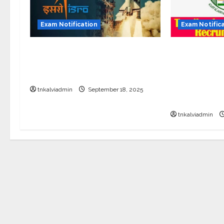
Exam Notification
Exam Notific
இஸ்ரோவில் தேர்வில்லாத வேலை;
தமிழ்நாடு அரச
பொறியியல் படித்தவர்களுக்கு
மருத்துவத்து
ரூ56,000 சம்பளத்தில் பணி
காலிப்பணியிடங
மருத்துவப் பண
tnkalviadmin
September 18, 2025
வாரியம்
tnkalviadmin