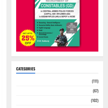
CATEGORIES
10th Std Study Materials
(111)
11th Std Study Materials
(67)
12th Std Study Materials
(102)