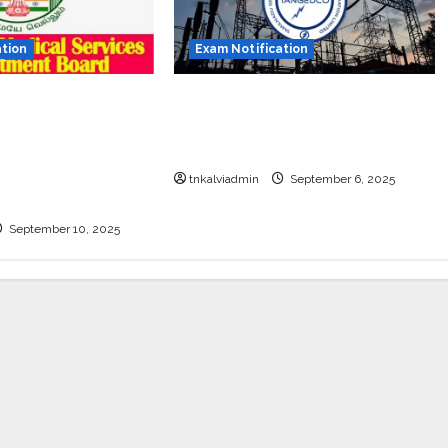
ation
Exam Notification
ு
TNEB தமிழ்நாடு மின் பகிர்மானக்
றையில் வேலை – 27
கழகத்தில் 1,794 கள உதவியாளர்
்கள் – தமிழ்நாடு
பணியிடங்கள்
ியாளர் தேர்வு
tnkalviadmin
September 6, 2025
September 10, 2025