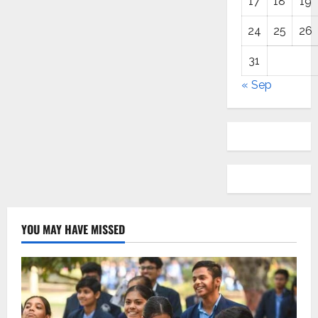
17
18
19
24
25
26
31
« Sep
YOU MAY HAVE MISSED