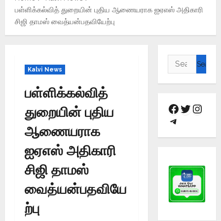
பள்ளிக்கல்வித் துறையின் புதிய ஆணையராக ஐஏஎஸ் அதிகாரி
சிஜி தாமஸ் வைத்யன்பதவியேற்பு
Kalvi News
பள்ளிக்கல்வித்
துறையின் புதிய
ஆணையராக
ஐஏஎஸ் அதிகாரி
சிஜி தாமஸ்
வைத்யன்பதவியே
ற்பு