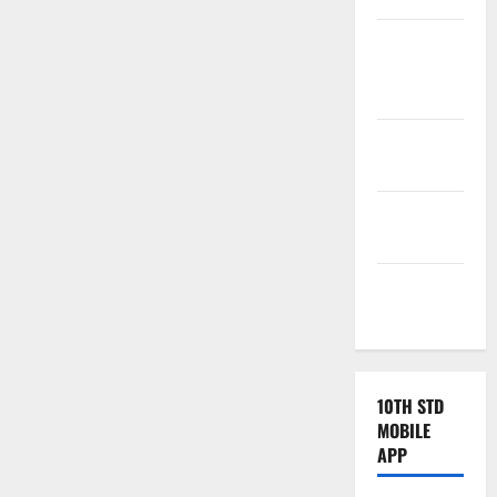
Tamilnadu
Samacheer
Kalvi
TNPSC
News
TNUSRB
News
TRB – TET
News
10TH STD
MOBILE
APP