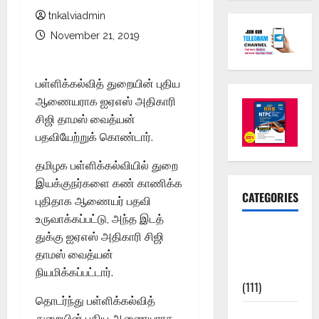
tnkalviadmin
November 21, 2019
பள்ளிக்கல்வித் துறையின் புதிய
ஆணையராக ஐஏஎஸ் அதிகாரி
சிஜி தாமஸ் வைத்யன்
பதவியேற்றுக் கொண்டார்.
தமிழக பள்ளிக்கல்வியில் துறை
இயக்குநர்களை கண் காணிக்க
CATEGORIES
புதிதாக ஆணையர் பதவி
உருவாக்கப்பட்டு, அந்த இடத்
10th Std
துக்கு ஐஏஎஸ் அதிகாரி சிஜி
Study
தாமஸ் வைத்யன்
Materials
நியமிக்கப்பட்டார்.
(111)
தொடர்ந்து பள்ளிக்கல்வித்
11th Std
துறையின் புதிய ஆணையராக