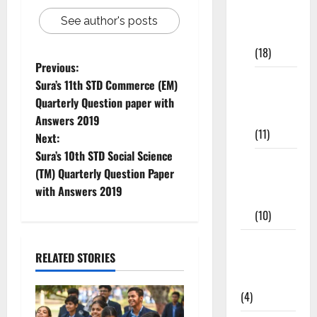
Study
See author's posts
Materials
(18)
Previous:
9th Std
Sura’s 11th STD Commerce (EM)
Study
Quarterly Question paper with
Materials
Answers 2019
(11)
Next:
Sura’s 10th STD Social Science
Tamil
(TM) Quarterly Question Paper
Exercise
with Answers 2019
Book
(10)
Tamilnadu
RELATED STORIES
Samacheer
Kalvi
(4)