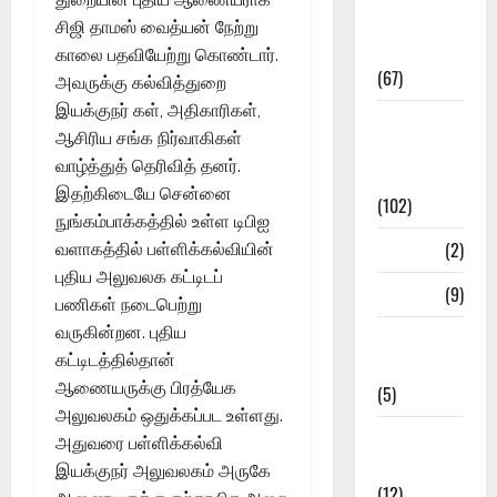
Study
சிஜி தாமஸ் வைத்யன் நேற்று
Materials
காலை பதவியேற்று கொண்டார்.
(67)
அவருக்கு கல்வித்துறை
இயக்குநர் கள், அதிகாரிகள்,
12th Std
ஆசிரிய சங்க நிர்வாகிகள்
Study
வாழ்த்துத் தெரிவித் தனர்.
Materials
இதற்கிடையே சென்னை
(102)
நுங்கம்பாக்கத்தில் உள்ள டிபிஐ
Answers
(2)
வளாகத்தில் பள்ளிக்கல்வியின்
புதிய அலுவலக கட்டிடப்
Articles
(9)
பணிகள் நடைபெற்று
வருகின்றன. புதிய
Budget
கட்டிடத்தில்தான்
2018
ஆணையருக்கு பிரத்யேக
(5)
அலுவலகம் ஒதுக்கப்பட உள்ளது.
Current
அதுவரை பள்ளிக்கல்வி
Affairs
இயக்குநர் அலுவலகம் அருகே
(12)