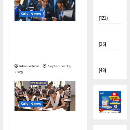
TNPSC
News
Kalvi News
(122)
CBSE 10, 12-ம் வகுப்பு
TNUSRB
பொதுத்தேர்வு உத்தேச
News
அட்டவணை வெளியீடு –
(26)
பிப்ரவரி 17 முதல் தேர்வு
TRB – TET
தொடக்கம்
News
tnkalviadmin
September 25,
(49)
2025
Kalvi News
10, 12-ம் வகுப்பு
பொதுத்தேர்வு அட்டவணை