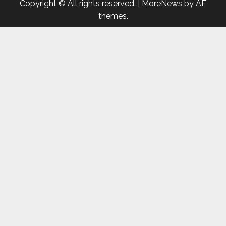
Copyright © All rights reserved.
|
MoreNews
by AF
themes.