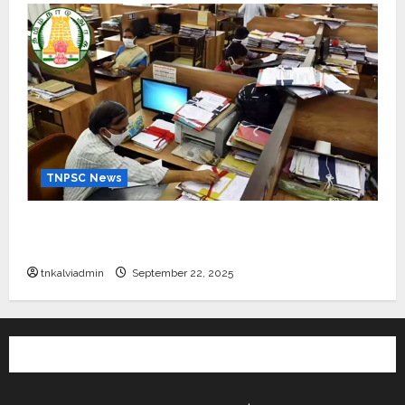
TNPSC News
கிராம உதவியாளர் பணிக்கு வயது வரம்பு அதிகரிப்பு –
தமிழ்நாடு அரசு அறிவிப்பு வெளியீடு
tnkalviadmin
September 22, 2025