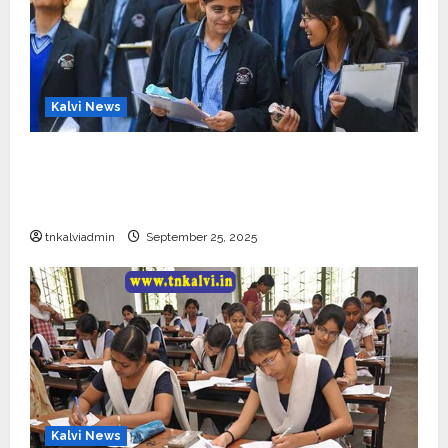
Kalvi News
CBSE 10, 12-ம் வகுப்பு பொதுத்தேர்வு உத்தேச
அட்டவணை வெளியீடு – பிப்ரவரி 17 முதல் தேர்வு
தொடக்கம்
tnkalviadmin
September 25, 2025
Kalvi News