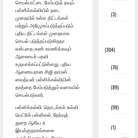
செயல்பாட்டை மேம்படுத் தவும்,
12th STD
பள்ளிக்கல்வியில் நடை
(3)
முறையில் உள்ள திட்டங்கள்
Model
மற்றும் அறிமுகப்படுத்தப்படும்
Question
புதிய திட்டங்கள் முறையாக
Papers
செயல் படுத்தப்படுகிறதா
(304)
என்பதை கண் காணிக்கவும்
ஆணையர் பதவி
10th Std
உருவாக்கப்பட்டுள்ளது. புதிய
(76)
ஆணையரான சிஜி தாமஸ்
11th Std
வைத்யன் பள்ளிக்கல்வியின்
(89)
தரத்தை மேம்படுத்தும் வகையில்
செயல்படுவார்.
12th Std
(99)
பள்ளிக்கல்வி, தொடக்கக் கல்வி,
மெட்ரிக் பள்ளிகள், தேர்வுத்
8th Std
துறை ஆகிய 4
(1)
இயக்குநரகங்களை