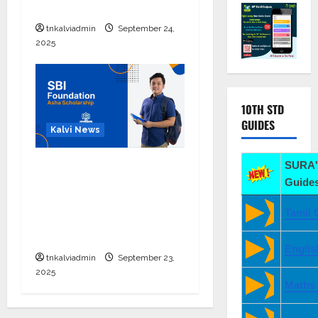
2026 எப்போது வெளியீடு?
tnkalviadmin
September 24,
2025
10TH STD
GUIDES
Kalvi News
பள்ளி, கல்லூரி
SURA'
மாணவர்களுக்கு ரூ.20
Guides
லட்சம் வரை கல்வி
Tamil 
உதவித்தொகை; SBI ஆஷா
திட்டம்
Englis
tnkalviadmin
September 23,
2025
Maths