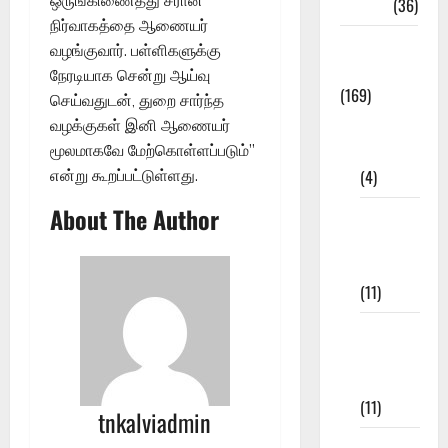
ஒருங்கிணைத்து சீரான
NEET
(36)
நிர்வாகத்தை ஆணையர்
Study
வழங்குவார். பள்ளிகளுக்கு
Materials
நேரடியாக சென்று ஆய்வு
(169)
செய்வதுடன், துறை சார்ந்த
10th
வழக்குகள் இனி ஆணையர்
CBSE
மூலமாகவே மேற்கொள்ளப்படும்’’
(4)
என்று கூறப்பட்டுள்ளது.
About The Author
6th std
Study
Materials
(11)
7th std
Study
Materials
(11)
tnkalviadmin
8th Std