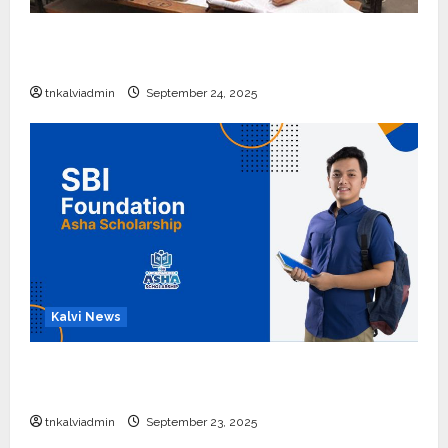
10, 12-ம் வகுப்பு பொதுத்தேர்வு அட்டவணை 2026
எப்போது வெளியீடு?
tnkalviadmin
September 24, 2025
Kalvi News
பள்ளி, கல்லூரி மாணவர்களுக்கு ரூ.20 லட்சம் வரை
கல்வி உதவித்தொகை; SBI ஆஷா திட்டம்
tnkalviadmin
September 23, 2025