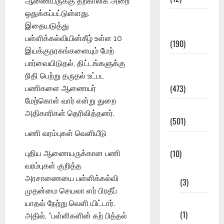
ஆணையருக்கு தற்காலிக அறை
ஒதுக்கப்பட்டுள்ளது.
Exam
இதையடுத்து
Notification
பள்ளிக்கல்வியின்கீழ் உள்ள 10
(190)
இயக்குநரகங்களையும் மேற்
General
பார்வையிடுதல், திட்டங்களுக்கு
News
நிதி பெற்று தருதல் உட்பட
(473)
பணிகளை ஆணையர்
மேற்கொள் வார் என்று துறை
Kalvi News
அதிகாரிகள் தெரிவித்தனர்.
(501)
பணி வரம்புகள் வெளியீடு
Mobile App
(10)
புதிய ஆணையருக்கான பணி
வரம்புகள் குறித்த
10th STD
அரசாணையை பள்ளிக்கல்வி
(3)
முதன்மை செயலா ளர் பிரதீப்
11th STD
யாதவ் நேற்று வெளி யிட்டார்.
(1)
அதில், ‘‘பள்ளிகளின் கற் பித்தல்