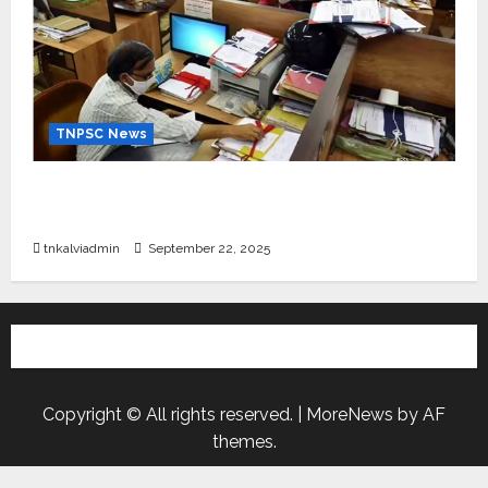
TNPSC News
கிராம உதவியாளர் பணிக்கு வயது வரம்பு அதிகரிப்பு –
தமிழ்நாடு அரசு அறிவிப்பு வெளியீடு
tnkalviadmin
September 22, 2025
Copyright © All rights reserved.
|
MoreNews
by AF
themes.