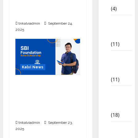
CBSE
பொதுத்தேர்வு அட்டவணை
(4)
2026 எப்போது வெளியீடு?
6th std
tnkalviadmin
September 24,
Study
2025
Materials
(11)
7th std
Study
Kalvi News
Materials
(11)
பள்ளி, கல்லூரி
மாணவர்களுக்கு ரூ.20
8th Std
லட்சம் வரை கல்வி
Study
உதவித்தொகை; SBI ஆஷா
Materials
திட்டம்
(18)
tnkalviadmin
September 23,
9th Std
2025
Study