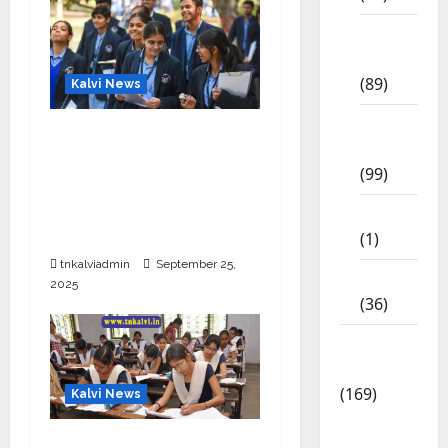
11th
Std
(89)
Kalvi News
12th
CBSE 10, 12-ம் வகுப்பு
Std
பொதுத்தேர்வு உத்தேச
(99)
அட்டவணை வெளியீடு –
பிப்ரவரி 17 முதல் தேர்வு
8th Std
தொடக்கம்
(1)
tnkalviadmin
September 25,
NEET
2025
(36)
Study
Materials
(169)
Kalvi News
10th
10, 12-ம் வகுப்பு