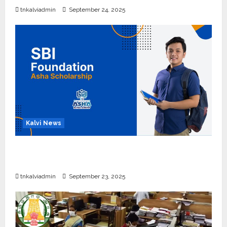
tnkalviadmin
September 24, 2025
Kalvi News
பள்ளி, கல்லூரி மாணவர்களுக்கு ரூ.20 லட்சம் வரை
கல்வி உதவித்தொகை; SBI ஆஷா திட்டம்
tnkalviadmin
September 23, 2025