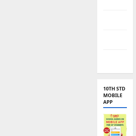
Kalvi
TNPSC
News
TNUSRB
News
TRB – TET
News
10TH STD
MOBILE
APP