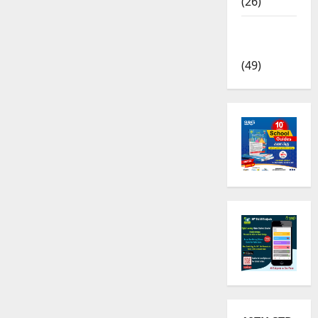
(26)
TRB – TET
News
(49)