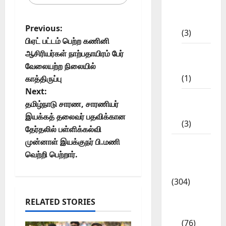
10th
STD
Previous:
(3)
பிஏட் பட்டம் பெற்ற கணினி
11th
ஆசிரியர்கள் நாற்பதாயிரம் பேர்
STD
வேலையற்ற நிலையில்
(1)
காத்திருப்பு
Next:
12th
தமிழ்நாடு சாரண, சாரணியர்
STD
இயக்கத் தலைவர் பதவிக்கான
(3)
தேர்தலில் பள்ளிக்கல்வி
முன்னாள் இயக்குநர் பி.மணி
Model
வெற்றி பெற்றார்.
Question
Papers
(304)
10th
RELATED STORIES
Std
(76)