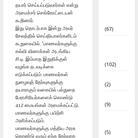
தயார் செய்யப்படுவார்கள் என்று
11th Std
அமைச்சர் செங்கோட்டையன்
Study
கூறினார்.
Materials
இது தொடர்பாக இன்று அவர்
(67)
சேலத்தில் செய்தியாளர்களிடம்
12th Std
கூறுகையில், ”மாணவர்களுக்கு
Study
கல்வி வினாக்கள் அடங்கிய
Materials
சி.டி. இம்மாத இறுதிக்குள்
(102)
வழங்க நடவடிக்கை
எடுக்கப்படும். மாணவர்கள்
Answers
நுழைவுத் தேர்வுகளுக்கு
(2)
தயாராகும் வகையில் பல்துறை
Articles
பேராசிரியர்களைக் கொண்டு
(9)
412 மையங்கள் அமைக்கப்பட்டு,
மாணவர்களுக்கு பயிற்சி
Budget
அளிக்கப்படும்.
2018
மாணவர்களுக்கு மத்திய அரசு
(5)
கொண்டு வரும் எந்த தேர்வாக