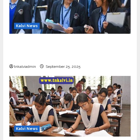
Kalvi News
CBSE 10, 12-ம் வகுப்பு பொதுத்தேர்வு உத்தேச
அட்டவணை வெளியீடு – பிப்ரவரி 17 முதல் தேர்வு
தொடக்கம்
tnkalviadmin
September 25, 2025
Kalvi News