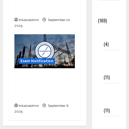
தமிழ்நாடு மருத்துவப்
Study
பணியாளர் தேர்வு வாரியம்
Materials
(169)
tnkalviadmin
September 10,
2025
10th
CBSE
(4)
6th std
Exam Notification
Study
Materials
TNEB தமிழ்நாடு மின்
(11)
பகிர்மானக் கழகத்தில் 1,794
7th std
கள உதவியாளர்
Study
பணியிடங்கள்
Materials
tnkalviadmin
September 6,
(11)
2025
8th Std
Study