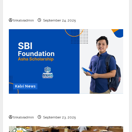
10, 12-ம் வகுப்பு பொதுத்தேர்வு அட்டவணை 2026
எப்போது வெளியீடு?
tnkalviadmin
September 24, 2025
Kalvi News
பள்ளி, கல்லூரி மாணவர்களுக்கு ரூ.20 லட்சம் வரை
கல்வி உதவித்தொகை; SBI ஆஷா திட்டம்
tnkalviadmin
September 23, 2025