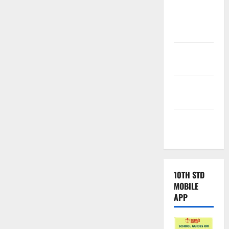
Tamilnadu
Samacheer
Kalvi
TNPSC
News
TNUSRB
News
TRB – TET
News
10TH STD
MOBILE
APP