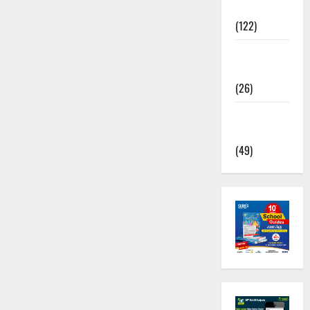
News
(122)
TNUSRB
News
(26)
TRB – TET
News
(49)