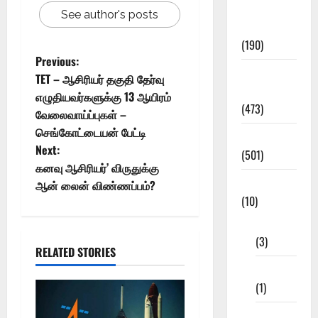
Exam
See author's posts
Notification
(190)
Previous:
General
TET – ஆசிரியர் தகுதி தேர்வு
News
எழுதியவர்களுக்கு 13 ஆயிரம்
(473)
வேலைவாய்ப்புகள் –
செங்கோட்டையன் பேட்டி
Kalvi News
Next:
(501)
கனவு ஆசிரியர்’ விருதுக்கு
Mobile App
ஆன் லைன் விண்ணப்பம்?
(10)
10th STD
(3)
RELATED STORIES
11th STD
(1)
12th STD