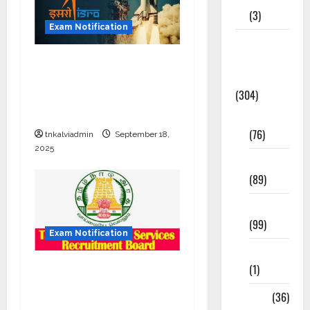
(3)
Exam Notification
Model
Question
இஸ்ரோவில் தேர்வில்லாத
Papers
வேலை; பொறியியல்
(304)
படித்தவர்களுக்கு ரூ56,000
சம்பளத்தில் பணி
10th Std
(76)
tnkalviadmin
September 18,
2025
11th Std
(89)
12th Std
(99)
Exam Notification
8th Std
தமிழ்நாடு அரசு
(1)
மருத்துவத்துறையில் வேலை
NEET
(36)
– 27 காலிப்பணியிடங்கள் –