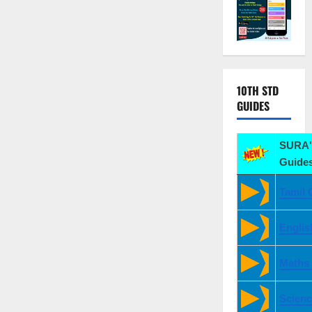
10TH STD
GUIDES
SURA'
Guides
Tamil 
Englis
Maths
Scienc