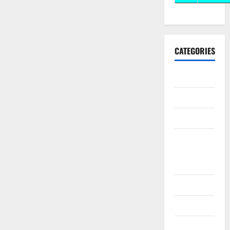
CATEGORIES
10th CBSE
10th STD
10th Std
10th Std
Study
Materials
11th Std
11th STD
11th Std