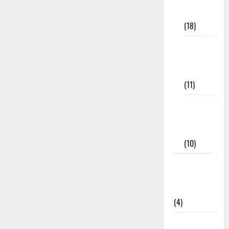
Materials
(18)
9th Std
Study
Materials
(11)
Tamil
Exercise
Book
(10)
Tamilnadu
Samacheer
Kalvi
(4)
TNPSC