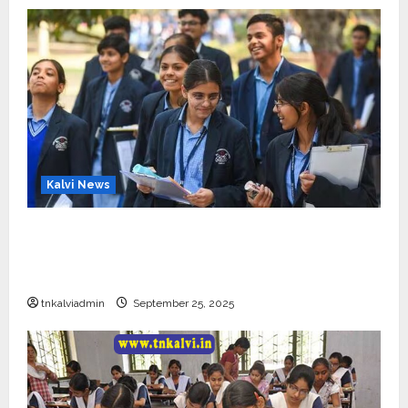
Kalvi News
CBSE 10, 12-ம் வகுப்பு பொதுத்தேர்வு உத்தேச
அட்டவணை வெளியீடு – பிப்ரவரி 17 முதல் தேர்வு
தொடக்கம்
tnkalviadmin
September 25, 2025