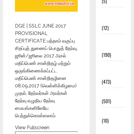
(5)
Current
Affairs
DGE | SSLC JUNE 2017
(12)
PROVISIONAL
Exam
CERTIFICATE பத்தாம் வகுப்பு
Notification
சிறப்புத் துணைப் பொதுத் தேர்வு,
(190)
ஜூன்/ஜூலை 2017 அசல்
மதிப்பெண் சான்றிதழ் மற்றும்
General
ஒருங்கிணைக்கப்பட்ட
News
மதிப்பெண் சான்றிதழினை
(473)
08.09.2017 (வெள்ளிக்கிழமை)
Kalvi News
முதல், தேர்வர்கள் அவர்கள்
(501)
தேர்வு எழுதிய தேர்வு
மையங்களிலேயே
Mobile App
பெற்றுக்கொள்ளலாம்.
(10)
View Fullscreen
10th STD