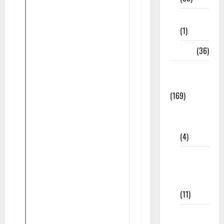
8th Std
(1)
NEET
(36)
Study
Materials
(169)
10th
CBSE
(4)
6th std
Study
Materials
(11)
7th std