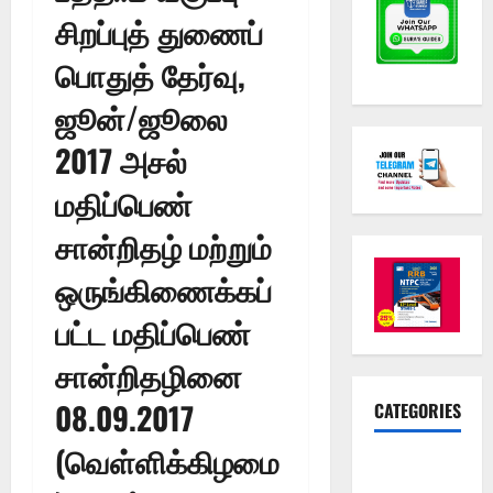
சிறப்புத் துணைப்
பொதுத் தேர்வு,
ஜூன்/ஜூலை
2017 அசல்
மதிப்பெண்
சான்றிதழ் மற்றும்
ஒருங்கிணைக்கப்
பட்ட மதிப்பெண்
சான்றிதழினை
08.09.2017
CATEGORIES
(வெள்ளிக்கிழமை
10th Std