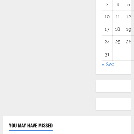
3
4
5
10
11
12
17
18
19
24
25
26
31
« Sep
YOU MAY HAVE MISSED