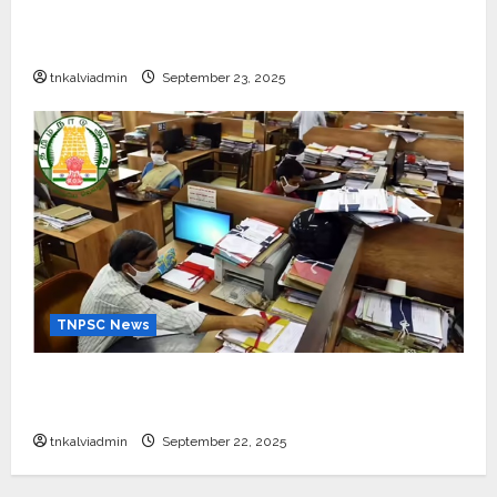
பள்ளி, கல்லூரி மாணவர்களுக்கு ரூ.20 லட்சம் வரை
கல்வி உதவித்தொகை; SBI ஆஷா திட்டம்
tnkalviadmin
September 23, 2025
TNPSC News
கிராம உதவியாளர் பணிக்கு வயது வரம்பு அதிகரிப்பு –
தமிழ்நாடு அரசு அறிவிப்பு வெளியீடு
tnkalviadmin
September 22, 2025