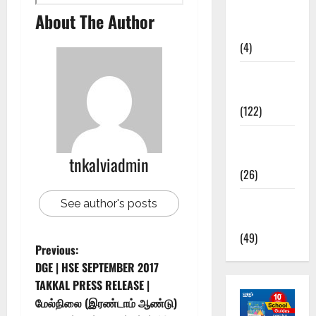
Samacheer
About The Author
Kalvi
(4)
TNPSC
News
(122)
TNUSRB
News
tnkalviadmin
(26)
TRB – TET
See author's posts
News
(49)
Previous:
DGE | HSE SEPTEMBER 2017
TAKKAL PRESS RELEASE |
மேல்நிலை (இரண்டாம் ஆண்டு)