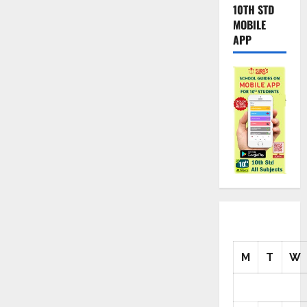
10TH STD
MOBILE
APP
M
T
W