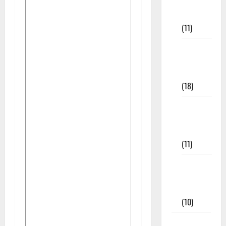
Study
Materials
(11)
8th Std
Study
Materials
(18)
9th Std
Study
Materials
(11)
Tamil
Exercise
Book
(10)
Tamilnadu