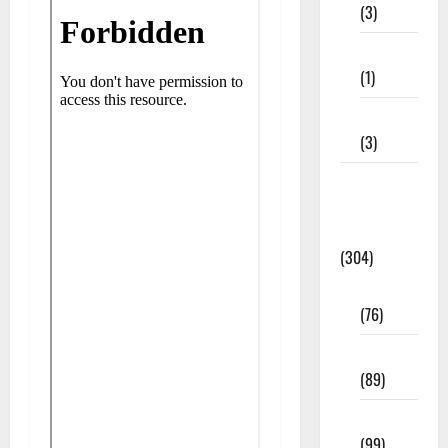
(3)
11th STD
(1)
12th STD
(3)
Model
Question
Papers
(304)
10th Std
(76)
11th Std
(89)
12th Std
(99)