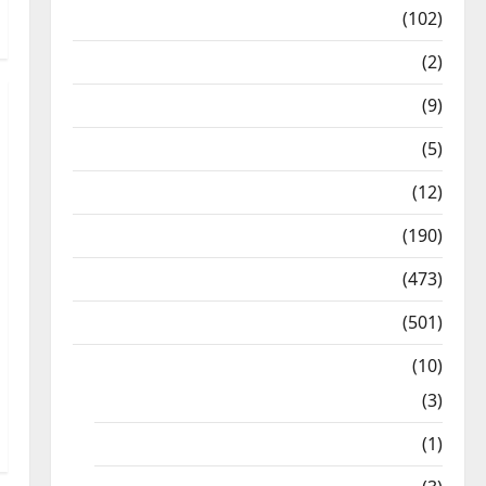
12th Std Study Materials
(102)
Answers
(2)
Articles
(9)
Budget 2018
(5)
Current Affairs
(12)
Exam Notification
(190)
General News
(473)
Kalvi News
(501)
Mobile App
(10)
10th STD
(3)
11th STD
(1)