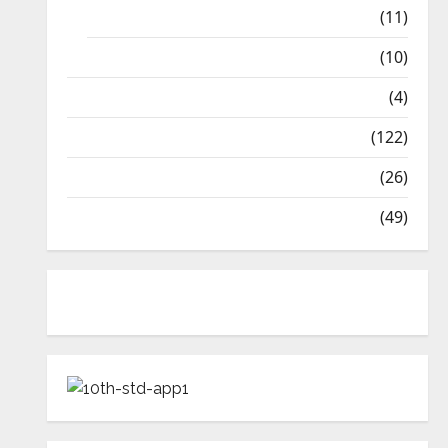
9th Std Study Materials
(11)
Tamil Exercise Book
(10)
Tamilnadu Samacheer Kalvi
(4)
TNPSC News
(122)
TNUSRB News
(26)
TRB – TET News
(49)