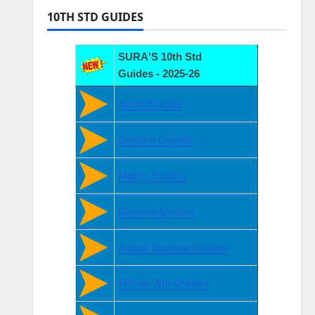
10TH STD GUIDES
SURA'S 10th Std
Guides - 2025-26
Tamil Guides
English Guides
Maths Guides
Science Guides
Social Science Guides
Will to Win Guides