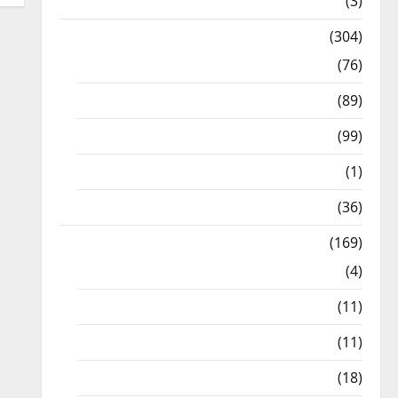
12th STD
(3)
Model Question Papers
(304)
10th Std
(76)
11th Std
(89)
12th Std
(99)
8th Std
(1)
NEET
(36)
Study Materials
(169)
10th CBSE
(4)
6th std Study Materials
(11)
7th std Study Materials
(11)
8th Std Study Materials
(18)