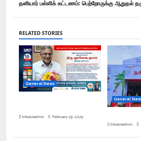
தனியார் பள்ளிக் கட்டணம்: பெற்றோருக்கு ஆறுதல் த
RELATED STORIES
General News
புதிய தலைமை தேர்தல் ஆணையர்
General New
இன்று பதவி ஏற்பு
சேலத்தில் புத
tnkalviadmin
February 19, 2025
tnkalviadmin