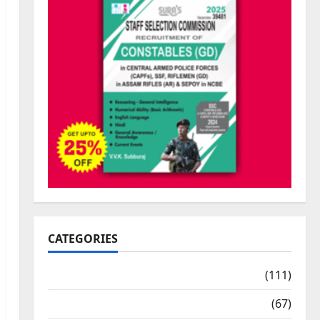
CATEGORIES
10th Std Study Materials
(111)
11th Std Study Materials
(67)