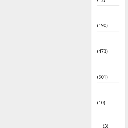
Exam
Notification
(190)
General
News
(473)
Kalvi
News
(501)
Mobile
App
(10)
10th
STD
(3)