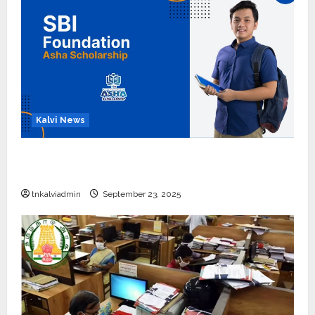
Kalvi News
பள்ளி, கல்லூரி மாணவர்களுக்கு ரூ.20 லட்சம் வரை
கல்வி உதவித்தொகை; SBI ஆஷா திட்டம்
tnkalviadmin
September 23, 2025