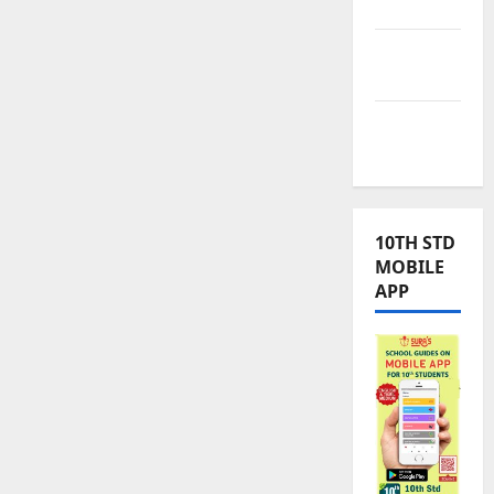
News
TNUSRB
News
TRB – TET
News
10TH STD
MOBILE
APP