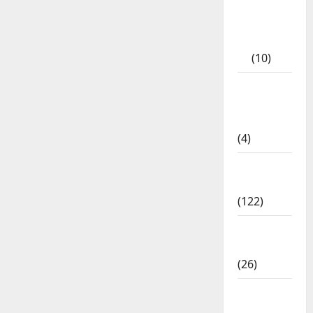
Tamil
Exercise
Book
(10)
Tamilnadu
Samacheer
Kalvi
(4)
TNPSC
News
(122)
TNUSRB
News
(26)
TRB – TET
News