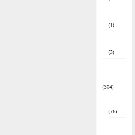
11th
STD
(1)
12th
STD
(3)
Model
Question
Papers
(304)
10th
Std
(76)
11th
Std