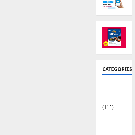
CATEGORIES
10th Std
Study
Materials
(111)
11th Std
Study
Materials