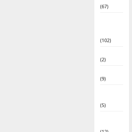
(67)
12th Std
Study
Materials
(102)
Answers
(2)
Articles
(9)
Budget
2018
(5)
Current
Affairs
(12)