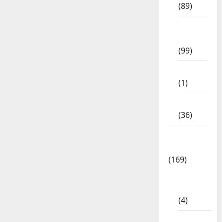
(89)
12th
Std
(99)
8th Std
(1)
NEET
(36)
Study
Materials
(169)
10th
CBSE
(4)
6th std