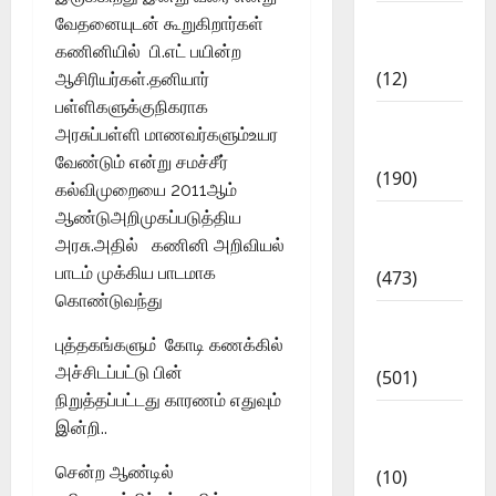
Current
வேதனையுடன் கூறுகிறார்கள்
Affairs
கணினியில் பி.எட் பயின்ற
(12)
ஆசிரியர்கள்.தனியார்
பள்ளிகளுக்குநிகராக
Exam
அரசுப்பள்ளி மாணவர்களும்உயர
Notification
வேண்டும் என்று சமச்சீர்
(190)
கல்விமுறையை 2011ஆம்
ஆண்டுஅறிமுகப்படுத்திய
General
அரசு.அதில் கணினி அறிவியல்
News
பாடம் முக்கிய பாடமாக
(473)
கொண்டுவந்து
Kalvi
புத்தகங்களும ் கோடி கணக்கில்
News
அச்சிடப்பட்டு பின்
(501)
நிறுத்தப்பட்டது காரணம் எதுவும்
Mobile
இன்றி..
App
சென்ற ஆண்டில்
(10)