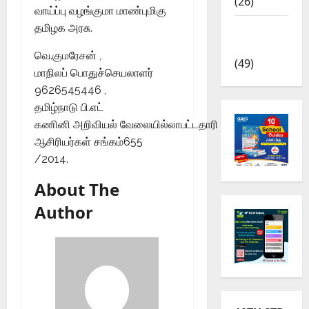
(26)
வாய்ப்பு வழங்குமா மாண்புமிகு
தமிழக அரசு.
TRB – TET
News
வெ.குமரேசன் ,
(49)
மாநிலப் பொதுச்செயலாளர்
9626545446 ,
தமிழ்நாடு பி.எட்
கணினி அறிவியல் வேலையில்லாபட்டதாரி
ஆசிரியர்கள் சங்கம்655
/2014.
About The
Author