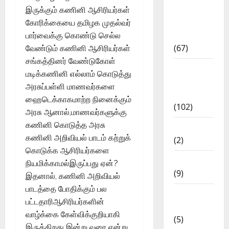
11th Std
இருக்கும் கணினி ஆசிரியர்கள்
Study
கோரிக்கையை தமிழக முதல்வர்
Materials
பார்வைக்கு கொண்டு செல்ல
(67)
வேண்டும் கணினி ஆசிரியர்கள்
சங்கத்தினர் வேண்டுகோள்
12th Std
மடிக்கணினி எல்லாம் கொடுத்து
Study
அரசுப்பள்ளி மாணவர்களை
Materials
ஹைடெக்காகமாற்ற நினைக்கும்
(102)
அரசு ஆனால்,மாணவர்களுக்கு
கணினி கொடுத்த அரசு
Answers
கணினி அறிவியல் பாடம் கற்றுக்
(2)
கொடுக்க ஆசிரியர்களை
Articles
நியமிக்காமல்இருப்பது ஏன்?
(9)
இதனால், கணினி அறிவியல்
பாடத்தை போதிக்கும் பல
Budget
பட்டதாரிஆசிரியர்களின்
2018
வாழ்க்கை கேள்விக்குறியாகி
(5)
இருக்கிறது இன்று வரை என்று