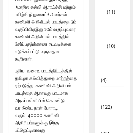
Materials
(மாநில கல்வி ஆராய்ச்சி மற்றும்
(11)
பயிற்சி நிறுவனம்) அவர்கள்
கணினி அறிவியல் பாடத்தை 3ம்
Tamil
வகுப்பிலிருந்து 10ம் வகுப்புவரை
Exercise
கணினி அறிவியல் பாடத்தில்
Book
சேர்ப்பதற்க்காண நடவடிக்கை
(10)
எடுக்கப்பட்டு வருவதாக
Tamilnadu
கூறினார்.
Samacheer
புதிய வரைவு பாடத்திட்டத்தில்
Kalvi
தமிழக கல்வித்துறை மாற்றத்தை
(4)
ஏற்படுத்த கணினி அறிவியல்
TNPSC
பாடத்தை ஆறாவது பாடமாக
News
அரசுப்பள்ளியில் கொண்டு
(122)
வர நீண்ட நாள் போராடி
வரும் 40000 கணினி
TNUSRB
ஆசிரியர்களுக்கு இந்த
News
பட்ஜெட்டிலாவது