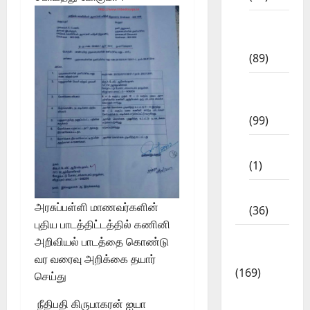
11th
Std
(89)
12th
Std
(99)
8th Std
(1)
NEET
அரசுப்பள்ளி மாணவர்களின்
(36)
புதிய பாடத்திட்டத்தில் கணினி
Study
அறிவியல் பாடத்தை கொண்டு
Materials
வர வரைவு அறிக்கை தயார்
(169)
செய்து
10th
நீதிபதி கிருபாகரன் ஐயா