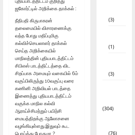
புதியபாடத்திட்டம் குறித்து
10th
ஜகோர்ட்டில் அறிக்கை தாக்கல் :
STD
(3)
நீதிபதி கிருபாகரன்
தலைமையில் விசாரணைக்கு
11th
வந்த போது மதிப்புமிகு
STD
கல்விச்செயலாளர் தாக்கல்
(1)
செய்த அறிக்கையில்
12th
மாநிலத்தின் புதியபாடத்திட்டம்
STD
சிபிஎஸ் பாடத்திட்டத்தை விட
(3)
சிறப்பாக அமையும் வகையில் 6ம்
வகுப்பிலிருந்து 10வகுப்பு வரை
Model
கணினி அறிவியல் பாடத்தை
Question
இணைத்து புதியபாடத்திட்டம்
Papers
வகுக்க மாநில கல்வி
(304)
ஆராய்ச்சிமற்றும் பயிற்சி
10th
மையத்திறக்கு ஆலோசனை
Std
வழங்கியுள்ளது.இதுவும் கூட
(76)
பொய்த்து போகுமா ?