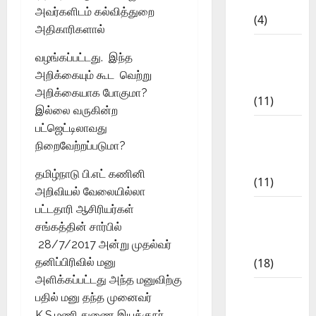
CBSE
அவர்களிடம் கல்வித்துறை
(4)
அதிகாரிகளால்
6th std
வழங்கப்பட்டது. இந்த
Study
அறிக்கையும் கூட வெற்று
Materials
அறிக்கையாக போகுமா?
(11)
இல்லை வருகின்ற
பட்ஜெட்டிலாவது
7th std
நிறைவேற்றப்படுமா?
Study
Materials
தமிழ்நாடு பி.எட் கணினி
(11)
அறிவியல் வேலையில்லா
பட்டதாரி ஆசிரியர்கள்
8th Std
சங்கத்தின் சார்பில்
Study
28/7/2017 அன்று முதல்வர்
Materials
தனிப்பிரிவில் மனு
(18)
அளிக்கப்பட்டது அந்த மனுவிற்கு
9th Std
பதில் மனு தந்த முனைவர்
Study
K.S.மணி துணை இயக்குநர்