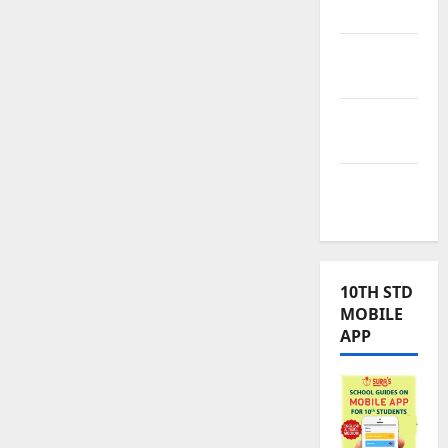
Kalvi
TNPSC
News
TNUSRB
News
TRB – TET
News
10TH STD
MOBILE
APP