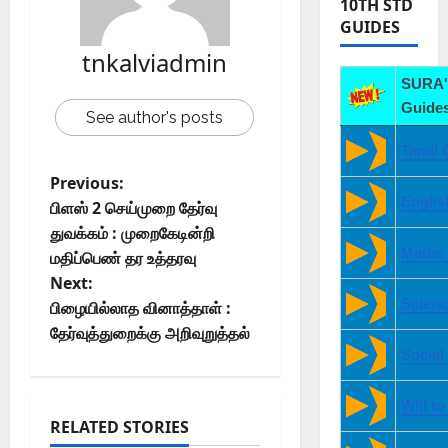
10TH STD
GUIDES
tnkalviadmin
SURA'
Guides
See author's posts
Tamil 
Previous:
Englis
பிளஸ் 2 செய்முறை தேர்வு
துவக்கம் : முறைகேடின்றி
Maths
மதிப்பெண் தர உத்தரவு
Next:
Scienc
பிழையில்லாத வினாத்தாள் :
தேர்வுத்துறைக்கு அறிவுறுத்தல்
Social
Will t
RELATED STORIES