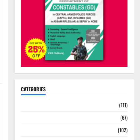
CATEGORIES
10th Std Study Materials
(111)
11th Std Study Materials
(67)
12th Std Study Materials
(102)