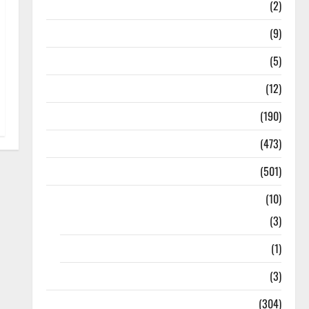
Answers
(2)
Articles
(9)
Budget 2018
(5)
Current Affairs
(12)
Exam Notification
(190)
General News
(473)
Kalvi News
(501)
Mobile App
(10)
10th STD
(3)
11th STD
(1)
12th STD
(3)
Model Question Papers
(304)