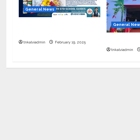
General News
புதிய தலைமை தேர்தல் ஆணையர்
General New
இன்று பதவி ஏற்பு
சேலத்தில் புத
tnkalviadmin
February 19, 2025
tnkalviadmin