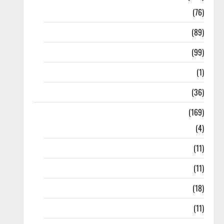
10th Std
(76)
11th Std
(89)
12th Std
(99)
8th Std
(1)
NEET
(36)
Study Materials
(169)
10th CBSE
(4)
6th std Study Materials
(11)
7th std Study Materials
(11)
8th Std Study Materials
(18)
9th Std Study Materials
(11)