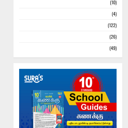
Tamil Exercise Book
(10)
Tamilnadu Samacheer Kalvi
(4)
TNPSC News
(122)
TNUSRB News
(26)
TRB – TET News
(49)