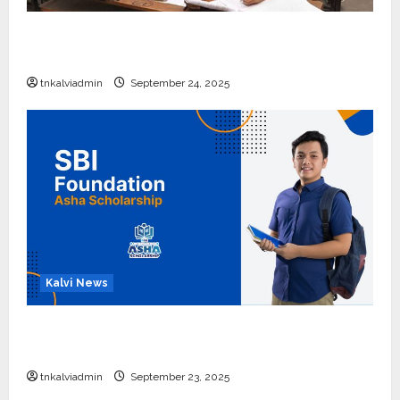
10, 12-ம் வகுப்பு பொதுத்தேர்வு அட்டவணை 2026
எப்போது வெளியீடு?
tnkalviadmin
September 24, 2025
Kalvi News
பள்ளி, கல்லூரி மாணவர்களுக்கு ரூ.20 லட்சம் வரை
கல்வி உதவித்தொகை; SBI ஆஷா திட்டம்
tnkalviadmin
September 23, 2025