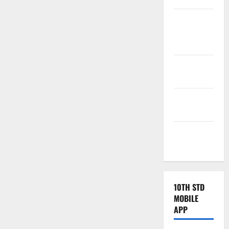
Tamilnadu
Samacheer
Kalvi
TNPSC
News
TNUSRB
News
TRB – TET
News
10TH STD
MOBILE
APP