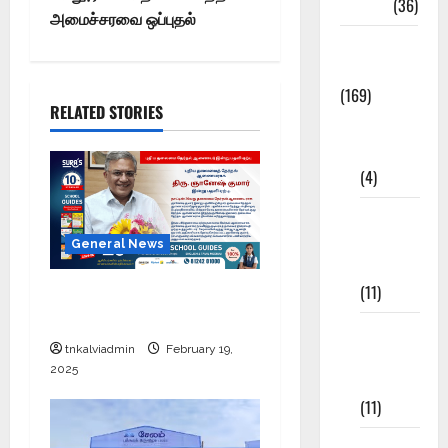
NEET
(36)
அமைச்சரவை ஒப்புதல்
Study
Materials
(169)
RELATED STORIES
10th
CBSE
(4)
6th std
Study
General News
Materials
(11)
புதிய தலைமை தேர்தல்
ஆணையர் இன்று பதவி ஏற்பு
7th std
tnkalviadmin
February 19,
Study
2025
Materials
(11)
8th Std