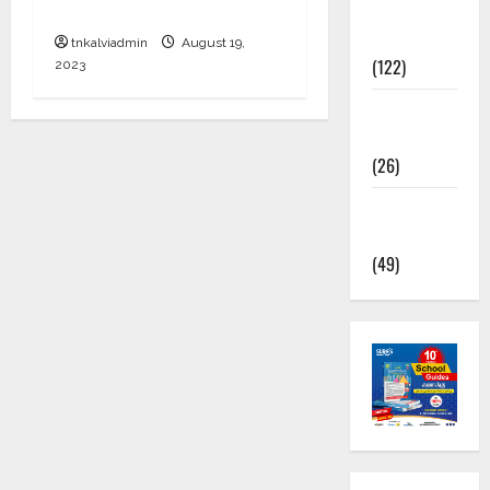
66.55 லட்சம் பேர்.!
TNPSC
News
tnkalviadmin
August 19,
(122)
2023
TNUSRB
News
(26)
TRB – TET
News
(49)