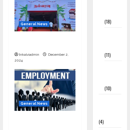
Study
Materials
(18)
General News
9th Std
சேலத்தில் புத்தக கண்காட்சி
Study
2024
Materials
(11)
tnkalviadmin
December 2,
2024
Tamil
Exercise
Book
(10)
Tamilnadu
General News
Samacheer
Kalvi
தமிழ்நாட்டில் அரசு
(4)
வேலைக்காக காத்திருக்கும்