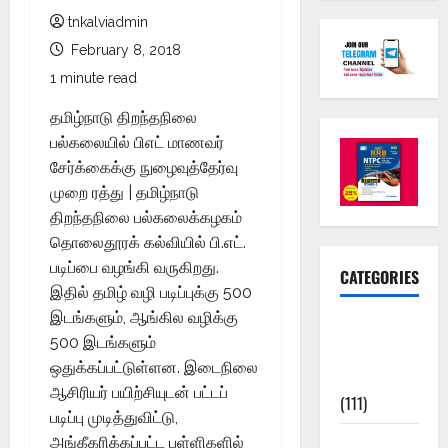
tnkalviadmin
February 8, 2018
1 minute read
தமிழ்நாடு திறந்தநிலை
பல்கலையில் பிஎட் மாணவர்
சேர்க்கைக்கு நுழைவுத்தேர்வு
முறை ரத்து | தமிழ்நாடு
திறந்தநிலை பல்கலைக்கழகம்
தொலைதூரக் கல்வியில் பி.எட்.
படிப்பை வழங்கி வருகிறது.
CATEGORIES
இதில் தமிழ் வழி படிப்புக்கு 500
இடங்களும், ஆங்கில வழிக்கு
10th Std
500 இடங்களும்
Study
ஒதுக்கப்பட்டுள்ளன. இடைநிலை
Materials
ஆசிரியர் பயிற்சியுடன் பட்டப்
(111)
படிப்பு முடித்துவிட்டு,
11th Std
அங்கீகரிக்கப்பட்ட பள்ளிகளில்