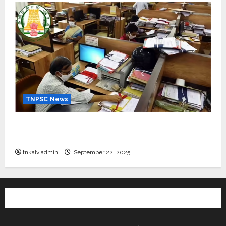
TNPSC News
கிராம உதவியாளர் பணிக்கு வயது வரம்பு அதிகரிப்பு –
தமிழ்நாடு அரசு அறிவிப்பு வெளியீடு
tnkalviadmin
September 22, 2025