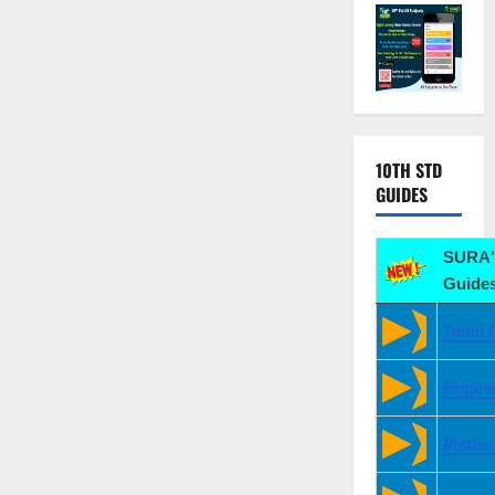
10TH STD
GUIDES
SURA'
Guides
Tamil 
Englis
Maths