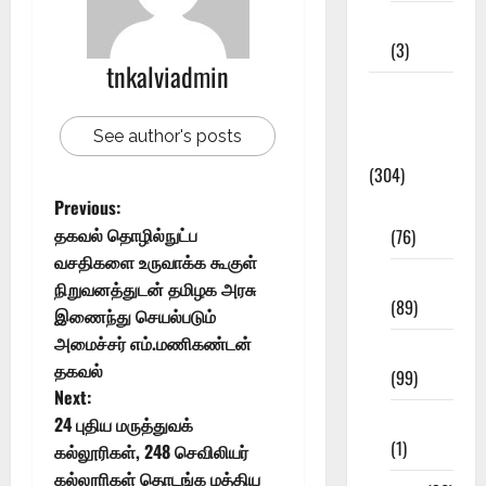
12th STD
(3)
tnkalviadmin
Model
Question
See author's posts
Papers
(304)
Previous:
10th Std
தகவல் தொழில்நுட்ப
(76)
வசதிகளை உருவாக்க கூகுள்
11th Std
நிறுவனத்துடன் தமிழக அரசு
(89)
இணைந்து செயல்படும்
அமைச்சர் எம்.மணிகண்டன்
12th Std
தகவல்
(99)
Next:
8th Std
24 புதிய மருத்துவக்
(1)
கல்லூரிகள், 248 செவிலியர்
கல்லூரிகள் தொடங்க மத்திய