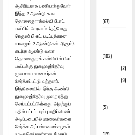
Study
ஆசிரியராக பணியாற்றுவோர்
Materials
இந்த 2 ஆண்டு கால
(67)
தொலைதூரக்கல்வி பி.எட்.
படிப்பில் சேரலாம். (தற்போது
12th Std
ரெகுலர் பி.எட். படிப்புக்கான
Study
காலமும் 2 ஆண்டுகள் ஆகும்).
Materials
கடந்த ஆண்டு வரை
(102)
தொலைதூரக் கல்வியில் பிஎட்.
படிப்புக்கு நுழைவுத்தேர்வு
Answers
(2)
மூலமாக மாணவர்கள்
Articles
(9)
சேர்க்கப்பட்டு வந்தனர்.
இந்நிலையில், இந்த ஆண்டு
Budget
நுழைவுத்தேர்வு முறை ரத்து
2018
செய்யப்பட்டுள்ளது. அதற்குப்
(5)
பதில் பட்டப் படிப்பு மதிப்பெண்
Current
அடிப்படையில் மாணவர்களை
Affairs
சேர்க்க அப்பல்கலைக்கழகம்
(12)
முடிவுசெய்துள்ளது. மேலும்,