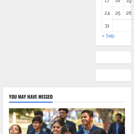
17
18
19
24
25
26
31
« Sep
YOU MAY HAVE MISSED