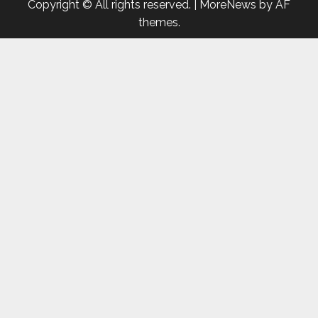
Copyright © All rights reserved.
|
MoreNews
by AF
themes.