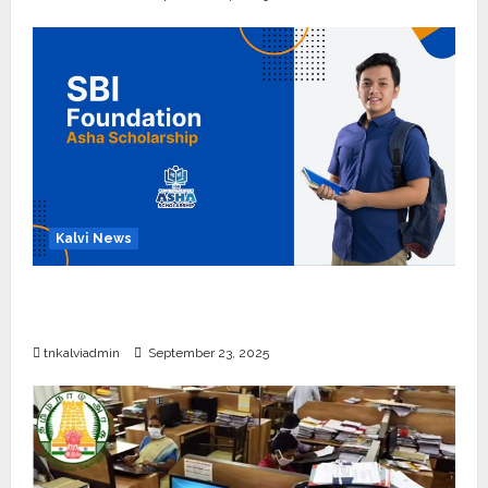
Kalvi News
பள்ளி, கல்லூரி மாணவர்களுக்கு ரூ.20 லட்சம் வரை
கல்வி உதவித்தொகை; SBI ஆஷா திட்டம்
tnkalviadmin
September 23, 2025