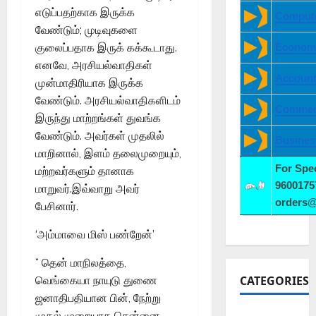
எடுப்பதற்காக இருக்க
Compute
வேண்டும்; முடிவுகளை
Economi
குலைப்பதாக இருக் கக்கூடாது.
எனவே, அரசியல்வாதிகள்
Account
முன்மாதிரியாக இருக்க
வேண்டும். அரசியல்வாதிகளிடம்
Commer
இருந்து மாற்றங்கள் துவங்க
வேண்டும். அவர்கள் முதலில்
Busines
மாறினால், இளம் தலைமுறையும்,
For Spe
மற்றவர்களும் தானாக
9600175
மாறுவர்.இவ்வாறு அவர்
orders
பேசினார்.
‘அம்மாவை மிஸ் பண்றேன்’
* தென் மாநிலத்தை,
CATEGORIES
வெங்கையா நாயுடு துணை
ஜனாதிபதியான பின், நேற்று
முதல் முறையாக சென்னை