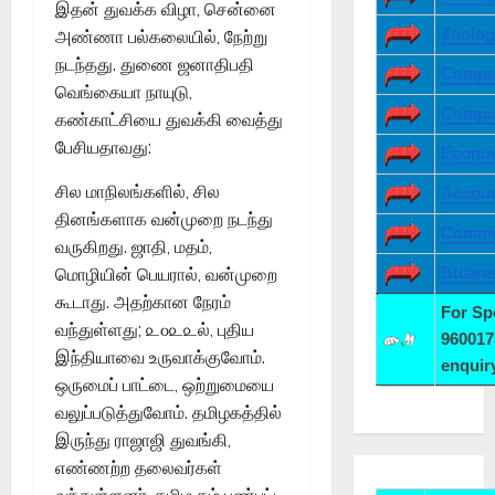
இதன் துவக்க விழா, சென்னை
Zoolog
அண்ணா பல்கலையில், நேற்று
நடந்தது. துணை ஜனாதிபதி
Comput
வெங்கையா நாயுடு,
Comput
கண்காட்சியை துவக்கி வைத்து
பேசியதாவது:
Econo
சில மாநிலங்களில், சில
Accoun
தினங்களாக வன்முறை நடந்து
Comme
வருகிறது. ஜாதி, மதம்,
Busine
மொழியின் பெயரால், வன்முறை
கூடாது. அதற்கான நேரம்
For S
வந்துள்ளது; ௨௦௨௨ல், புதிய
960017
இந்தியாவை உருவாக்குவோம்.
enqui
ஒருமைப் பாட்டை, ஒற்றுமையை
வலுப்படுத்துவோம். தமிழகத்தில்
இருந்து ராஜாஜி துவங்கி,
எண்ணற்ற தலைவர்கள்