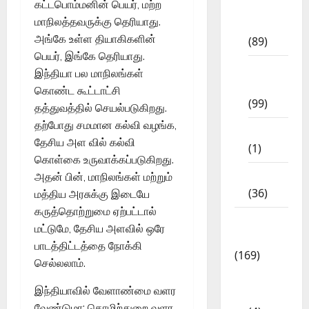
கட்டபொம்மனின் பெயர், மற்ற
11th
மாநிலத்தவருக்கு தெரியாது.
Std
அங்கே உள்ள தியாகிகளின்
(89)
பெயர், இங்கே தெரியாது.
12th
இந்தியா பல மாநிலங்கள்
Std
கொண்ட கூட்டாட்சி
(99)
தத்துவத்தில் செயல்படுகிறது.
தற்போது சமமான கல்வி வழங்க,
8th Std
தேசிய அள வில் கல்வி
(1)
கொள்கை உருவாக்கப்படுகிறது.
NEET
அதன் பின், மாநிலங்கள் மற்றும்
(36)
மத்திய அரசுக்கு இடையே
கருத்தொற்றுமை ஏற்பட்டால்
Study
மட்டுமே, தேசிய அளவில் ஒரே
Materials
பாடத்திட்டத்தை நோக்கி
(169)
செல்லலாம்.
10th
இந்தியாவில் வேளாண்மை வளர
CBSE
வேண்டுமா; தொழிற்துறை வளர