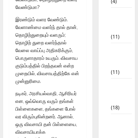
(4)
வேண்டுமா?
6th std
இரண்டும் வளர வேண்டும்.
Study
வேளாண்மை வளர்ந் தால் தான்,
Materials
தொழிற்துறையும் வளரும்;
(11)
தொழிற் துறை வளர்ந்தால்
7th std
வேலை வாய்ப்பு அதிகரிக்கும்,
Study
பொருளாதாரம் உயரும். விவசாய
Materials
குடும்பத்தில் பிறந்தவன் என்ற
(11)
முறையில், விவசாயத்திற்கே என்
முன்னுரிமை.
8th Std
Study
நடிகர், அரசியல்வாதி, ஆசிரியர்
Materials
என, ஒவ்வொரு வரும் தங்கள்
(18)
பிள்ளைகளை, தங்களை போல்
வர விரும்புகின்றனர். ஆனால்,
9th Std
ஒரு விவசாயி தன் பிள்ளையை,
Study
விவசாயியாக்க
Materials