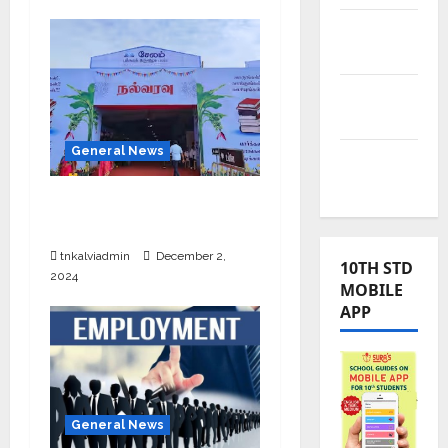
TNPSC
News
TNUSRB
News
General News
TRB – TET
News
சேலத்தில் புத்தக கண்காட்சி
2024
tnkalviadmin
December 2,
10TH STD
2024
MOBILE
APP
General News