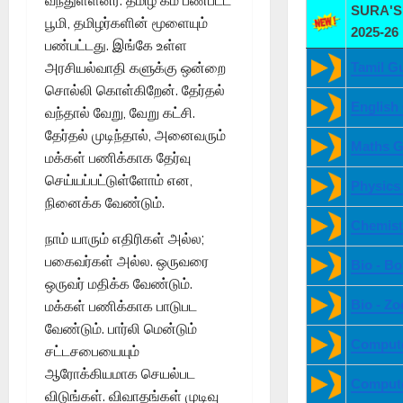
வந்துள்ளனர். தமிழ கம் பண்பட்ட
SURA'S 
பூமி, தமிழர்களின் மூளையும்
2025-26
பண்பட்டது. இங்கே உள்ள
Tamil G
அரசியல்வாதி களுக்கு ஒன்றை
சொல்லி கொள்கிறேன். தேர்தல்
English
வந்தால் வேறு, வேறு கட்சி.
தேர்தல் முடிந்தால், அனைவரும்
Maths G
மக்கள் பணிக்காக தேர்வு
செய்யப்பட்டுள்ளோம் என,
Physics
நினைக்க வேண்டும்.
Chemist
நாம் யாரும் எதிரிகள் அல்ல;
பகைவர்கள் அல்ல. ஒருவரை
Bio - B
ஒருவர் மதிக்க வேண்டும்.
Bio - Z
மக்கள் பணிக்காக பாடுபட
வேண்டும். பார்லி மென்டும்
Compute
சட்டசபையையும்
ஆரோக்கியமாக செயல்பட
Compute
விடுங்கள். விவாதங்கள் முடிவு