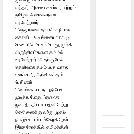
10th
வந்தார். அவரை கவர்னர் மற்றும்
CBSE
தமிழக அமைச்சர்கள்
10th STD
வரவேற்றனர்
* தெலுங்கை தாய்மொழியாக
10th Std
கொண்ட, வெங்கையா நாயுடு,
10th Std
மேடையில் பேசும் போது, முக்கிய
Study
விருந்தினர்களை தமிழில்
Materials
வரவேற்றார். ‘அதற்கு மேல்
தெளிவாக தமிழ் பேச வராது’
11th Std
எனக்கூறி, ஆங்கிலத்தில்
பேசினார்
11th STD
* வெங்கையா நாயுடு பேசி
11th Std
முடித்த போது, ”துணை
Study
ஜனாதிபதியாக பதவியேற்று,
Materials
சென்னைக்கு வந்து முதல்
நிகழ்ச்சியில் பங்கேற்கிறேன்.
12th Std
இந்த நேரத்தில், தமிழத்தின்
12th STD