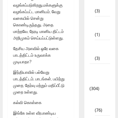
STD
வழங்கப்படுகிறது.மக்களுக்கு
(3)
வழங்கப்பட்ட மானியம், வேறு
வகையில் சென்று
11th
கொண்டிருந்தது. அதை
STD
மாற்றவே, நேரடி மானிய திட்டம்
(1)
அறிமுகம் செய்யப்பட்டுள்ளது.
12th
தேசிய அளவில் ஒரே வகை
STD
பாடத்திட்டம் உருவாக்க
(3)
முடியாதா?
Model
இந்தியாவில் பல்வேறு
Question
பாடத்திட்டம், பாடங்கள், பயிற்று
Papers
முறை, தேர்வு மற்றும் மதிப்பீட்டு
(304)
முறை உள்ளது.
10th
கல்வி கொள்கை
Std
(76)
இங்கே உள்ள வீரபாண்டிய