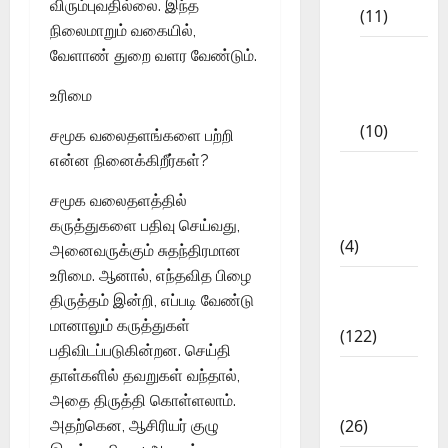
விரும்புவதில்லை. இந்த
(11)
நிலைமாறும் வகையில்,
Tamil
வேளாண் துறை வளர வேண்டும்.
Exercise
உரிமை
Book
(10)
சமூக வலைதளங்களை பற்றி
என்ன நினைக்கிறீர்கள்?
Tamilnadu
Samacheer
சமூக வலைதளத்தில்
Kalvi
கருத்துகளை பதிவு செய்வது,
(4)
அனைவருக்கும் சுதந்திரமான
உரிமை. ஆனால், எந்தவித பிழை
TNPSC
திருத்தம் இன்றி, எப்படி வேண்டு
News
மானாலும் கருத்துகள்
(122)
பதிவிடப்படுகின்றன. செய்தி
TNUSRB
தாள்களில் தவறுகள் வந்தால்,
News
அதை திருத்தி கொள்ளலாம்.
(26)
அதற்கென, ஆசிரியர் குழு