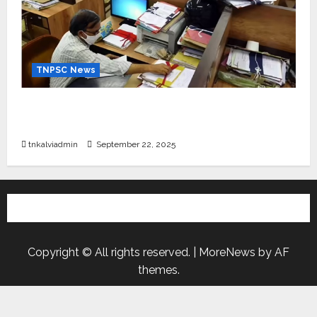
TNPSC News
கிராம உதவியாளர் பணிக்கு வயது வரம்பு அதிகரிப்பு –
தமிழ்நாடு அரசு அறிவிப்பு வெளியீடு
tnkalviadmin
September 22, 2025
Copyright © All rights reserved.
|
MoreNews
by AF
themes.