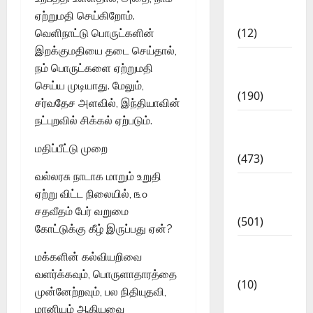
Affairs
ஏற்றுமதி செய்கிறோம்.
(12)
வெளிநாட்டு பொருட்களின்
இறக்குமதியை தடை செய்தால்,
Exam
நம் பொருட்களை ஏற்றுமதி
Notification
செய்ய முடியாது. மேலும்,
(190)
சர்வதேச அளவில், இந்தியாவின்
நட்புறவில் சிக்கல் ஏற்படும்.
General
News
மதிப்பீட்டு முறை
(473)
வல்லரசு நாடாக மாறும் உறுதி
Kalvi
ஏற்று விட்ட நிலையில், ௩௦
News
சதவீதம் பேர் வறுமை
(501)
கோட்டுக்கு கீழ் இருப்பது ஏன்?
Mobile
மக்களின் கல்வியறிவை
App
வளர்க்கவும், பொருளாதாரத்தை
(10)
முன்னேற்றவும், பல நிதியுதவி,
10th
மானியம் ஆகியவை