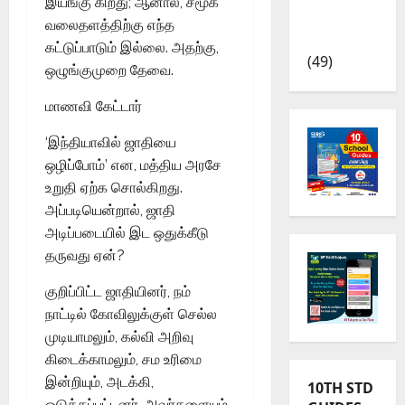
இயங்கு கிறது; ஆனால், சமூக
TRB – TET
வலைதளத்திற்கு எந்த
News
கட்டுப்பாடும் இல்லை. அதற்கு,
(49)
ஒழுங்குமுறை தேவை.
மாணவி கேட்டார்
‘இந்தியாவில் ஜாதியை
ஒழிப்போம்’ என, மத்திய அரசே
உறுதி ஏற்க சொல்கிறது.
அப்படியென்றால், ஜாதி
அடிப்படையில் இட ஒதுக்கீடு
தருவது ஏன்?
குறிப்பிட்ட ஜாதியினர், நம்
நாட்டில் கோவிலுக்குள் செல்ல
முடியாமலும், கல்வி அறிவு
கிடைக்காமலும், சம உரிமை
இன்றியும், அடக்கி,
10TH STD
ஒடுக்கப்பட்டனர். அவர்களையும்