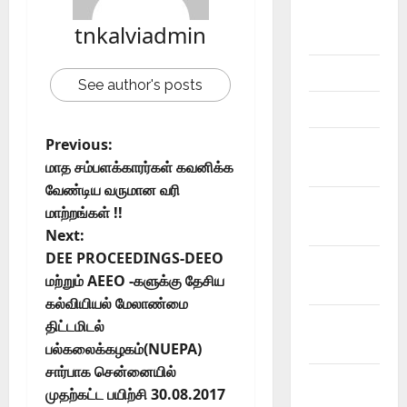
Study
tnkalviadmin
Materials
Answers
See author's posts
Articles
Previous:
Budget
மாத சம்பளக்காரர்கள் கவனிக்க
2018
வேண்டிய வருமான வரி
Current
மாற்றங்கள் !!
Affairs
Next:
DEE PROCEEDINGS-DEEO
Exam
மற்றும் AEEO -களுக்கு தேசிய
Notification
கல்வியியல் மேலாண்மை
General
திட்டமிடல்
News
பல்கலைக்கழகம்(NUEPA)
சார்பாக சென்னையில்
Kalvi
முதற்கட்ட பயிற்சி 30.08.2017
News