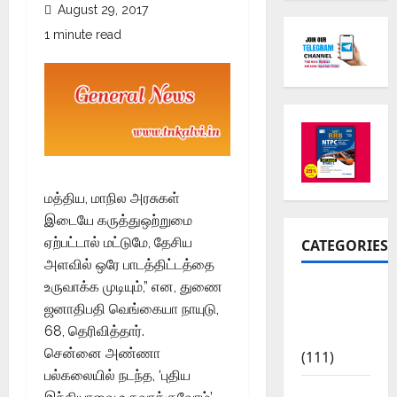
August 29, 2017
1 minute read
மத்திய, மாநில அரசுகள்
இடையே கருத்துஒற்றுமை
ஏற்பட்டால் மட்டுமே, தேசிய
CATEGORIES
அளவில் ஒரே பாடத்திட்டத்தை
உருவாக்க முடியும்,” என, துணை
10th Std
ஜனாதிபதி வெங்கையா நாயுடு,
Study
68, தெரிவித்தார்.
Materials
சென்னை அண்ணா
(111)
பல்கலையில் நடந்த, ‘புதிய
11th Std