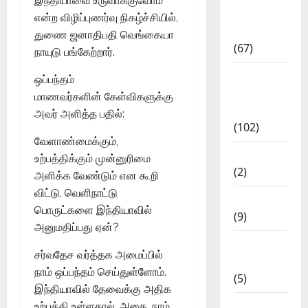
இந்தியாவை உருவாக்குவோம்’
Study
என்ற விழிப்புணர்வு நிகழ்ச்சியில்,
Materials
துணை ஜனாதிபதி வெங்கையா
(67)
நாயுடு பங்கேற்றார்.
12th Std
ஒப்பந்தம்
Study
மாணவர்களின் கேள்விகளுக்கு
Materials
அவர் அளித்த பதில்:
(102)
வேளாண்மைக்கும்,
Answers
உற்பத்திக்கும் முன்னுரிமை
(2)
அளிக்க வேண்டும் என கூறி
விட்டு, வெளிநாட்டு
Articles
பொருட்களை இந்தியாவில்
(9)
அனுமதிப்பது ஏன்?
Budget
சர்வதேச வர்த்தக அமைப்பில்
2018
நாம் ஒப்பந்தம் செய்துள்ளோம்.
(5)
இந்தியாவில் தேவைக்கு அதிக
Current
உற்பத்தி உள்ளதால், அதை, நாம்