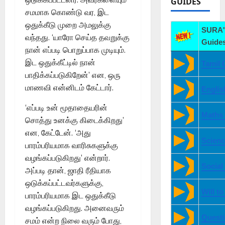
GUIDES
சமமாக கொண்டு வர, இட
ஒதுக்கீடு முறை அமலுக்கு
SURA'
வந்தது. ‘யாரோ செய்த தவறுக்கு
Guides
நான் எப்படி பொறுப்பாக முடியும்.
இட ஒதுக்கீட்டில் நான்
Tamil 
பாதிக்கப்படுகிறேன்’ என, ஒரு
மாணவி என்னிடம் கேட்டார்.
Englis
‘எப்படி உன் மூதாதையரின்
Maths
சொத்து உனக்கு கிடைக்கிறது’
என, கேட்டேன். ‘அது
Scienc
பாரம்பரியமாக வாரிசுகளுக்கு
வழங்கப்படுகிறது’ என்றார்.
Social
அப்படி தான், ஜாதி ரீதியாக
ஒடுக்கப்பட்டவர்களுக்கு,
Will t
பாரம்பரியமாக இட ஒதுக்கீடு
வழங்கப்படுகிறது. அனைவரும்
Quest
சமம் என்ற நிலை வரும் போது,