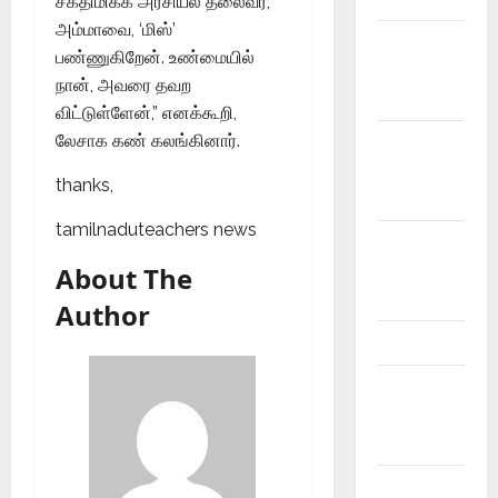
சக்திமிக்க அரசியல் தலைவர்,
அம்மாவை, ‘மிஸ்’
12th Std
பண்ணுகிறேன். உண்மையில்
Study
நான், அவரை தவற
Materials
விட்டுள்ளேன்,” எனக்கூறி,
லேசாக கண் கலங்கினார்.
6th std
Study
thanks,
Materials
tamilnaduteachers news
7th std
Study
About The
Materials
Author
8th Std
8th Std
Study
Materials
9th Std