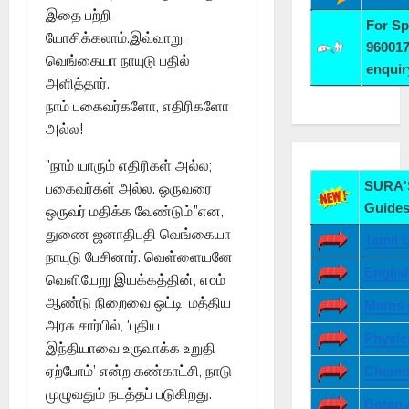
இதை பற்றி
For S
யோசிக்கலாம்.இவ்வாறு,
960017
வெங்கையா நாயுடு பதில்
enqui
அளித்தார்.
நாம் பகைவர்களோ, எதிரிகளோ
அல்ல!
”நாம் யாரும் எதிரிகள் அல்ல;
SURA'S
பகைவர்கள் அல்ல. ஒருவரை
Guides
ஒருவர் மதிக்க வேண்டும்,”என,
துணை ஜனாதிபதி வெங்கையா
Tamil 
நாயுடு பேசினார். வெள்ளையனே
Englis
வெளியேறு இயக்கத்தின், ௭௦ம்
ஆண்டு நிறைவை ஒட்டி, மத்திய
Maths 
அரசு சார்பில், ‘புதிய
Physic
இந்தியாவை உருவாக்க உறுதி
ஏற்போம்’ என்ற கண்காட்சி, நாடு
Chemis
முழுவதும் நடத்தப் படுகிறது.
Botany