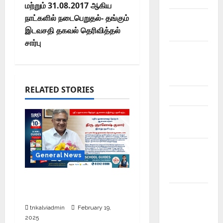
மற்றும் 31.08.2017 ஆகிய
நாட்களில் நடைபெறுதல்- தங்கும்
Mobile
இடவசதி தகவல் தெரிவித்தல்
App
சார்பு
Model
Question
Papers
RELATED STORIES
NEET
Study
Materials
Tamil
General News
Exercise
Book
புதிய தலைமை தேர்தல்
Tamilnadu
ஆணையர் இன்று பதவி ஏற்பு
Samacheer
tnkalviadmin
February 19,
Kalvi
2025