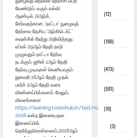
நுழைவுத் தேர்வில் தேர்ச்சி பெற
Affairs
வேண்டும். வரும் கல்வி
(12)
ஆண்டில், பிஆர்க்,
சேர்வதற்கான, ‘நாட்டா’ நுழைவுத்
Exam
தேர்வை தேசிய ‘ஆர்கிடெக்ட்’
Notification
கவுன்சில் நேற்று அறிவித்தது.
(190)
ஏப்ரல் 29ஆம் தேதி நாடு
General
முழுவதும் நாட்டா தேர்வு
News
நடக்கும். ஜூன் 1ஆம் தேதி
(473)
தேர்வு முடிவுகள் வெளியாகும்.
ஜனவரி 16ஆம் தேதி முதல்
Kalvi News
மார்ச் 2ஆம் தேதி வரை
(501)
விண்ணப்பிக்கலாம். மேலும்,
விவரங்களை
Mobile App
https://learning.tcsionhub.in/test/nata-
(10)
2018
என்ற இணையதள
10th STD
இணைப்பில்,
(3)
தெரிந்துகொள்ளலாம்.2016ஆம்