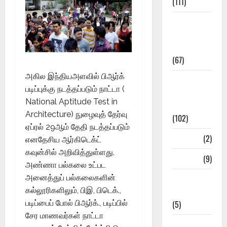
(111)
11th Std
Study
Materials
(67)
அகில இந்தியஅளவில் பிஆர்க்
12th Std
படிப்புக்கு நடத்தப்படும் நாட்டா (
Study
National Aptitude Test in
Materials
Architecture) நுழைவுத் தேர்வு
(102)
ஏப்ரல் 29ஆம் தேதி நடத்தப்படும்
Answers
(2)
எனதேசிய ஆர்கிடெக்ட்
கவுன்சில் அறிவித்துள்ளது.
Articles
(9)
அண்ணா பல்கலை உட்பட
அனைத்துப் பல்கலைகளின்
Budget
கல்லூரிகளிலும், பிஇ, பிடெக்.,
2018
படிப்பைப் போல் பிஆர்க்., படிப்பில்
(5)
சேர மாணவர்கள் நாட்டா
Current