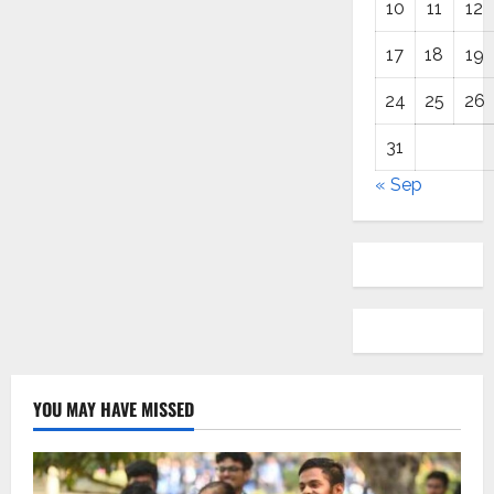
10
11
12
17
18
19
24
25
26
31
« Sep
YOU MAY HAVE MISSED