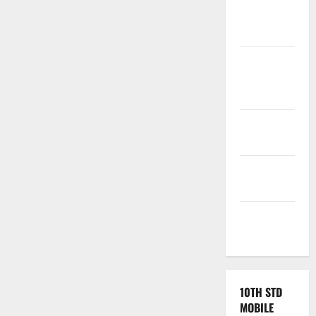
Exercise
Book
Tamilnadu
Samacheer
Kalvi
TNPSC
News
TNUSRB
News
TRB – TET
News
10TH STD
MOBILE