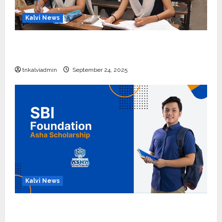
Kalvi News
10, 12-ம் வகுப்பு பொதுத்தேர்வு அட்டவணை 2026
எப்போது வெளியீடு?
tnkalviadmin
September 24, 2025
Kalvi News
பள்ளி, கல்லூரி மாணவர்களுக்கு ரூ.20 லட்சம் வரை
கல்வி உதவித்தொகை; SBI ஆஷா திட்டம்