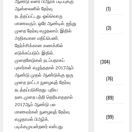
11th STD
ஆண்டு வரை பிஆர்க் படிப்புக்கு
(1)
ஆன்லைனில் தேர்வு
நடத்தப்பட்டது. ஒவ்வொரு
12th STD
மாணவரும், ஒரே ஆண்டில், ஐந்து
(3)
முறை தேர்வு எழுதலாம். இதில்
அதிகமான மதிப்பெண்,
Model
தேர்ச்சிக்கான கணக்கில்
Question
எடுக்கப்படும். இதில்,
Papers
முறைகேடுகள் நடப்பதாகப்
(304)
புகார்கள் எழுந்ததால் 2017ஆம்
10th Std
ஆண்டு முதல் ஆண்டுக்கு ஒரு
(76)
முறை நாட்டா நுழைவுத் தேர்வு
11th Std
நடத்தப்படுகிறது. புதிய
(89)
நடைமுறை பற்றி தெரியாததால்
2017ஆம் ஆண்டு பல
12th Std
மாணவர்கள் நுழைவுத் தேர்வு
(99)
எழுதாமல் பிஆர்க்,
படிக்கமுயன்றனர் என்பது
8th Std