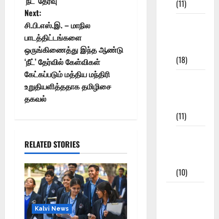
‘நீட்’ தேர்வு
(11)
Next:
8th Std
சி.பி.எஸ்.இ. – மாநில
Study
பாடத்திட்டங்களை
Materials
ஒருங்கிணைத்து இந்த ஆண்டு
(18)
‘நீட்’ தேர்வில் கேள்விகள்
கேட்கப்படும் மத்திய மந்திரி
9th Std
உறுதியளித்ததாக தமிழிசை
Study
தகவல்
Materials
(11)
Tamil
RELATED STORIES
Exercise
Book
(10)
Tamilnadu
Samacheer
Kalvi News
Kalvi