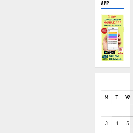
APP
M
T
W
3
4
5