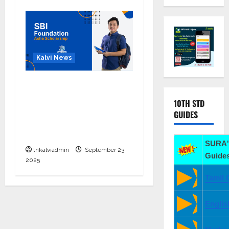
Kalvi News
பள்ளி, கல்லூரி
மாணவர்களுக்கு ரூ.20
10TH STD
லட்சம் வரை கல்வி
GUIDES
உதவித்தொகை; SBI ஆஷா
திட்டம்
SURA'
tnkalviadmin
September 23,
Guides
2025
Tamil 
Englis