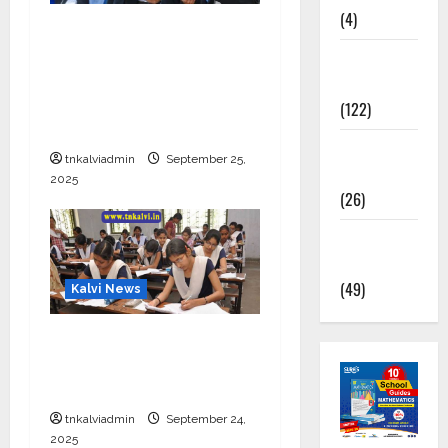
(4)
CBSE 10, 12-ம் வகுப்பு
பொதுத்தேர்வு உத்தேச
TNPSC
அட்டவணை வெளியீடு –
News
பிப்ரவரி 17 முதல் தேர்வு
(122)
தொடக்கம்
TNUSRB
tnkalviadmin
September 25,
News
2025
(26)
TRB – TET
News
(49)
Kalvi News
10, 12-ம் வகுப்பு
பொதுத்தேர்வு அட்டவணை
2026 எப்போது வெளியீடு?
tnkalviadmin
September 24,
2025