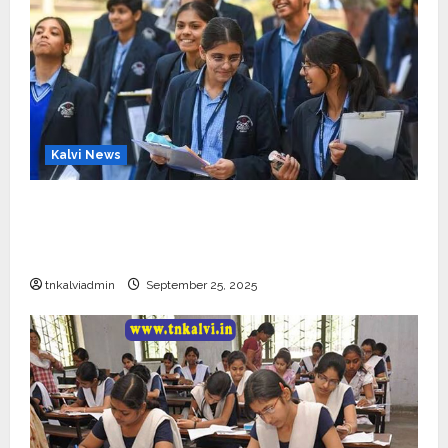
Kalvi News
CBSE 10, 12-ம் வகுப்பு பொதுத்தேர்வு உத்தேச
அட்டவணை வெளியீடு – பிப்ரவரி 17 முதல் தேர்வு
தொடக்கம்
tnkalviadmin
September 25, 2025