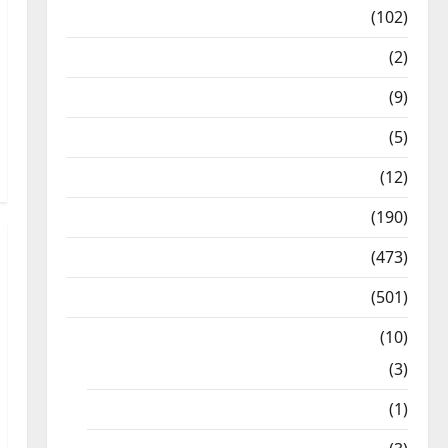
12th Std Study Materials
(102)
Answers
(2)
Articles
(9)
Budget 2018
(5)
Current Affairs
(12)
Exam Notification
(190)
General News
(473)
Kalvi News
(501)
Mobile App
(10)
10th STD
(3)
11th STD
(1)