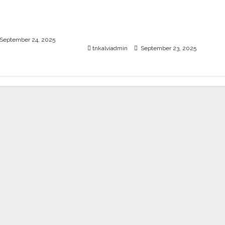
்பு பொதுத்தேர்வு
பள்ளி, கல்லூரி மாணவர்களுக்கு
26 எப்போது
ரூ.20 லட்சம் வரை கல்வி
உதவித்தொகை; SBI ஆஷா திட்டம்
September 24, 2025
tnkalviadmin
September 23, 2025