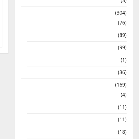
12th STD
(3)
Model Question Papers
(304)
10th Std
(76)
11th Std
(89)
12th Std
(99)
8th Std
(1)
NEET
(36)
Study Materials
(169)
10th CBSE
(4)
6th std Study Materials
(11)
7th std Study Materials
(11)
8th Std Study Materials
(18)