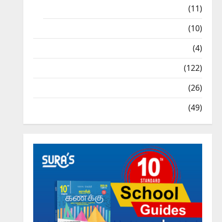
9th Std Study Materials
(11)
Tamil Exercise Book
(10)
Tamilnadu Samacheer Kalvi
(4)
TNPSC News
(122)
TNUSRB News
(26)
TRB – TET News
(49)