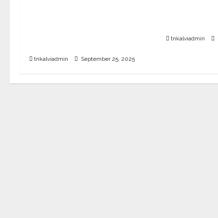
10, 12-ம் வகுப
CBSE 10, 12-ம் வகுப்பு
அட்டவணை 20
பொதுத்தேர்வு உத்தேச அட்டவணை
வெளியீடு?
வெளியீடு – பிப்ரவரி 17 முதல்
tnkalviadmin
தேர்வு தொடக்கம்
tnkalviadmin
September 25, 2025