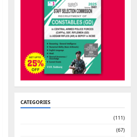
CATEGORIES
10th Std Study Materials
(111)
11th Std Study Materials
(67)