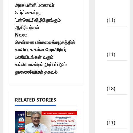
அரசு பள்ளி மாணவர்
Study
சேர்க்கைக்கு,
Materials
‘டார்கெட்!’விழிபிதுங்கும்
(11)
ஆசிரியர்கள்
7th std
Next:
Study
சென்னை பல்கலைக்கழகத்தில்
Materials
காலியாக உள்ள பேராசிரியர்
(11)
பணியிடங்கள் வரும்
கல்வியாண்டில் நிரப்பப்படும்
8th Std
துணைவேந்தர் தகவல்
Study
Materials
(18)
RELATED STORIES
9th Std
Study
Materials
(11)