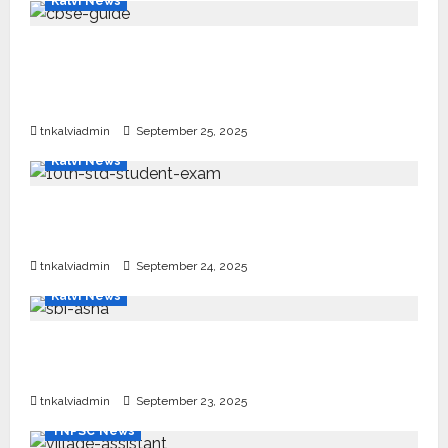
Kalvi News
CBSE 10, 12-ம் வகுப்பு பொதுத்தேர்வு உத்தேச
அட்டவணை வெளியீடு – பிப்ரவரி 17 முதல் தேர்வு
தொடக்கம்
tnkalviadmin
September 25, 2025
Kalvi News
10, 12-ம் வகுப்பு பொதுத்தேர்வு அட்டவணை 2026
எப்போது வெளியீடு?
tnkalviadmin
September 24, 2025
Kalvi News
பள்ளி, கல்லூரி மாணவர்களுக்கு ரூ.20 லட்சம் வரை
கல்வி உதவித்தொகை; SBI ஆஷா திட்டம்
tnkalviadmin
September 23, 2025
TNPSC News