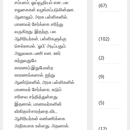
சம்பளம், ஓய்வூதியம் என, பல
(67)
சலுகைகள் வழங்கப்படுகின்றன.
12th Std
ஆனாலும், அரசு பள்ளிகளில்,
Study
மாணவர் சேர்க்கை சரிந்து
Materials
வருகிறது. இதற்கு, பல
(102)
ஆசிரியர்கள், பள்ளிகளுக்கு
செல்லாமல், ‘ஓபி’ அடிப்பதும்,
Answers
அலுவலக பணி என, ஊர்
(2)
சுற்றுவதுமே
காரணம்.இதுபோன்ற
Articles
காரணங்களால், ஐந்து
(9)
ஆண்டுகளில், அரசு பள்ளிகளில்
Budget
மாணவர் சேர்க்கை, கடும்
2018
சரிவை சந்தித்துள்ளது.
(5)
இதனால், மாணவர்களின்
விகிதாச்சாரத்தை விட,
Current
ஆசிரியர்கள் எண்ணிக்கை
Affairs
அதிகமாக உள்ளது. அதனால்,
(12)