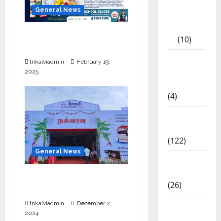
Tamil
General News
Exercise
Book
புதிய தலைமை தேர்தல்
(10)
ஆணையர் இன்று பதவி ஏற்பு
Tamilnadu
tnkalviadmin
February 19,
Samacheer
2025
Kalvi
(4)
TNPSC
News
(122)
General News
TNUSRB
News
சேலத்தில் புத்தக கண்காட்சி
(26)
2024
TRB – TET
tnkalviadmin
December 2,
2024
News