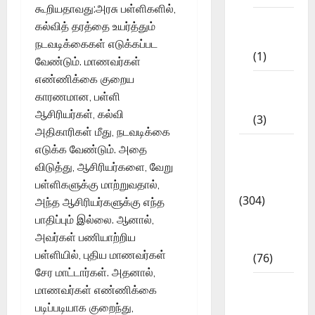
கூறியதாவது:அரசு பள்ளிகளில்,
11th
கல்வித் தரத்தை உயர்த்தும்
STD
நடவடிக்கைகள் எடுக்கப்பட
(1)
வேண்டும். மாணவர்கள்
எண்ணிக்கை குறைய
12th
காரணமான, பள்ளி
STD
ஆசிரியர்கள், கல்வி
(3)
அதிகாரிகள் மீது, நடவடிக்கை
Model
எடுக்க வேண்டும். அதை
Question
விடுத்து, ஆசிரியர்களை, வேறு
Papers
பள்ளிகளுக்கு மாற்றுவதால்,
(304)
அந்த ஆசிரியர்களுக்கு எந்த
பாதிப்பும் இல்லை. ஆனால்,
10th
அவர்கள் பணியாற்றிய
Std
பள்ளியில், புதிய மாணவர்கள்
(76)
சேர மாட்டார்கள். அதனால்,
11th
மாணவர்கள் எண்ணிக்கை
Std
படிப்படியாக குறைந்து,