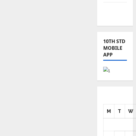
TRB – TET
News
10TH STD
MOBILE
APP
M
T
W