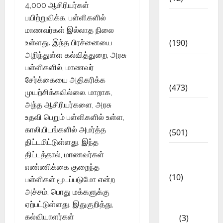
4,000 ஆசிரியர்கள்
Exam
பயிற்றுவிக்க, பள்ளிகளில்
Notification
மாணவர்கள் இல்லாத நிலை
(190)
உள்ளது. இந்த பிரச்னையை
அறிந்துள்ள கல்வித்துறை, அரசு
General
பள்ளிகளில், மாணவர்
News
சேர்க்கையை அதிகரிக்க
(473)
முயற்சிக்கவில்லை. மாறாக,
அந்த ஆசிரியர்களை, அரசு
Kalvi
உதவி பெறும் பள்ளிகளில் உள்ள,
News
காலியிடங்களில் அமர்த்த
(501)
திட்டமிட்டுள்ளது. இந்த
Mobile
திட்டத்தால், மாணவர்கள்
App
எண்ணிக்கை குறைந்த
(10)
பள்ளிகள் மூடப்படுமோ என்ற
அச்சம், பொது மக்களுக்கு
10th
ஏற்பட்டுள்ளது. இதுகுறித்து,
STD
கல்வியாளர்கள்
(3)