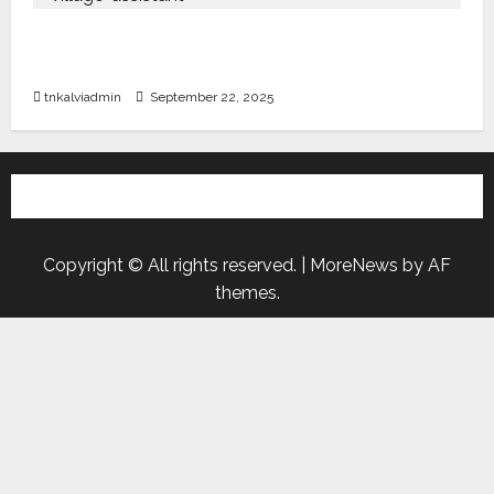
கிராம உதவியாளர் பணிக்கு வயது வரம்பு அதிகரிப்பு –
தமிழ்நாடு அரசு அறிவிப்பு வெளியீடு
tnkalviadmin
September 22, 2025
Copyright © All rights reserved.
|
MoreNews
by AF
themes.