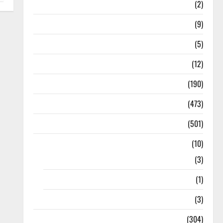
Answers
(2)
Articles
(9)
Budget 2018
(5)
Current Affairs
(12)
Exam Notification
(190)
General News
(473)
Kalvi News
(501)
Mobile App
(10)
10th STD
(3)
11th STD
(1)
12th STD
(3)
Model Question Papers
(304)