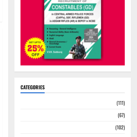
CATEGORIES
10th Std Study Materials
(111)
11th Std Study Materials
(67)
12th Std Study Materials
(102)