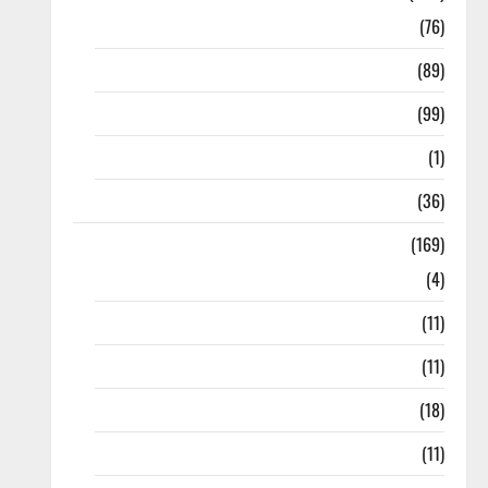
10th Std
(76)
11th Std
(89)
12th Std
(99)
8th Std
(1)
NEET
(36)
Study Materials
(169)
10th CBSE
(4)
6th std Study Materials
(11)
7th std Study Materials
(11)
8th Std Study Materials
(18)
9th Std Study Materials
(11)