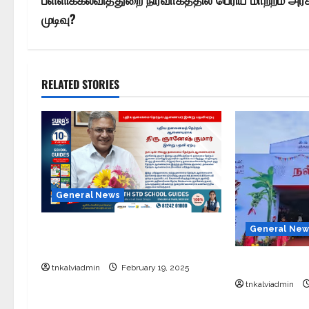
முடிவு?
RELATED STORIES
General News
புதிய தலைமை தேர்தல் ஆணையர்
General New
இன்று பதவி ஏற்பு
சேலத்தில் புத
tnkalviadmin
February 19, 2025
tnkalviadmin