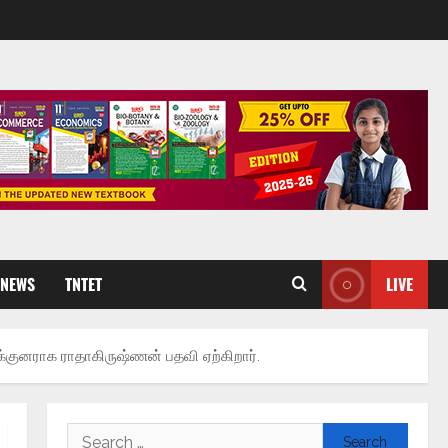
 NEWS
TNTET
LIVE
்குனராக ராதாகிருஷ்ணன் பதவி ஏற்கிறார்.