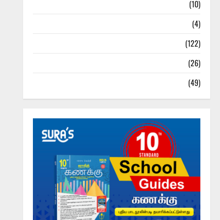
Tamil Exercise Book
(10)
Tamilnadu Samacheer Kalvi
(4)
TNPSC News
(122)
TNUSRB News
(26)
TRB – TET News
(49)