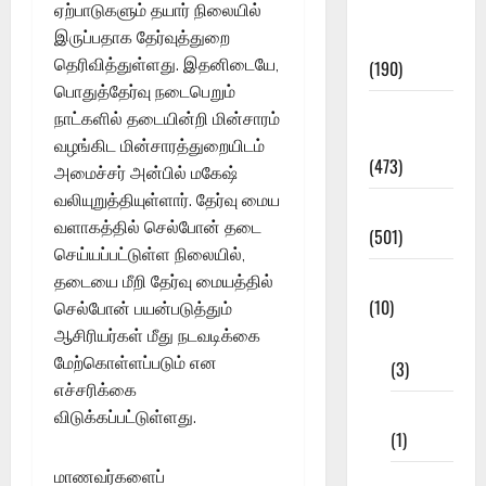
ஏற்பாடுகளும் தயார் நிலையில்
Exam
இருப்பதாக தேர்வுத்துறை
Notification
தெரிவித்துள்ளது. இதனிடையே,
(190)
பொதுத்தேர்வு நடைபெறும்
General
நாட்களில் தடையின்றி மின்சாரம்
News
வழங்கிட மின்சாரத்துறையிடம்
(473)
அமைச்சர் அன்பில் மகேஷ்
வலியுறுத்தியுள்ளார். தேர்வு மைய
Kalvi News
வளாகத்தில் செல்போன் தடை
(501)
செய்யப்பட்டுள்ள நிலையில்,
Mobile App
தடையை மீறி தேர்வு மையத்தில்
(10)
செல்போன் பயன்படுத்தும்
ஆசிரியர்கள் மீது நடவடிக்கை
10th STD
மேற்கொள்ளப்படும் என
(3)
எச்சரிக்கை
11th STD
விடுக்கப்பட்டுள்ளது.
(1)
மாணவர்களைப்
12th STD