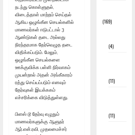
Study
நடந்து கொள்ளுதல்,
Materials
விடைத்தாள் மாற்றம் செய்தல்
(169)
ஆகிய ஒழுங்கீன செயல்களில்
மாணவர்கள் ஈடுபட்டால் 3
10th
ஆண்டுகள் தடை அல்லது
CBSE
நிரந்தரமாக தேர்வெழுத தடை
(4)
விதிக்கப்படும். மேலும்,
6th std
ஒழுங்கீன செயல்களை
Study
ஊக்குவிக்க பள்ளி நிர்வாகம்
Materials
முயன்றால் அதன் அங்கீகாரம்
(11)
ரத்து செய்யப்படும் எனவும்
தேர்வுகள் இயக்ககம்
7th std
எச்சரிக்கை விடுத்துள்ளது.
Study
Materials
பிளஸ் டூ தேர்வு எழுதும்
(11)
மாணவர்களுக்கு ஆளுநர்
8th Std
ஆர்.என்.ரவி, முதலமைச்சர்
Study