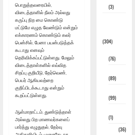
பொறுத்தவரையில்,
(3)
விடைத்தாளில் நீலம் அல்லது
Model
கருப்பு நிற மை கொண்டு
Question
மட்டுமே எழுத வேண்டும் என்றும்
Papers
எக்காரணம் கொண்டும் கலர்
(304)
பென்சில், பேனா பயன்படுத்தக்
கூடாது எனவும்
10th Std
தெரிவிக்கப்பட்டுள்ளது. மேலும்
(76)
விடைத்தாள்களில் எவ்வித
11th Std
சிறப்பு குறியீடு, தேர்வெண்,
(89)
பெயர் ஆகியவற்றை
குறிப்பிடக்கூடாது என்றும்
12th Std
கூறப்பட்டுள்ளது.
(99)
8th Std
ஆள்மாறாட்டம், துண்டுத்தாள்
(1)
அல்லது பிற மாணவர்களைப்
பார்த்து எழுதுதல், தேர்வு
NEET
(36)
அதிகாரியிடம் முறைகேடாக