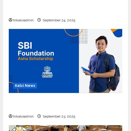
10, 12-ம் வகுப்பு பொதுத்தேர்வு அட்டவணை 2026
எப்போது வெளியீடு?
tnkalviadmin
September 24, 2025
Kalvi News
பள்ளி, கல்லூரி மாணவர்களுக்கு ரூ.20 லட்சம் வரை
கல்வி உதவித்தொகை; SBI ஆஷா திட்டம்
tnkalviadmin
September 23, 2025