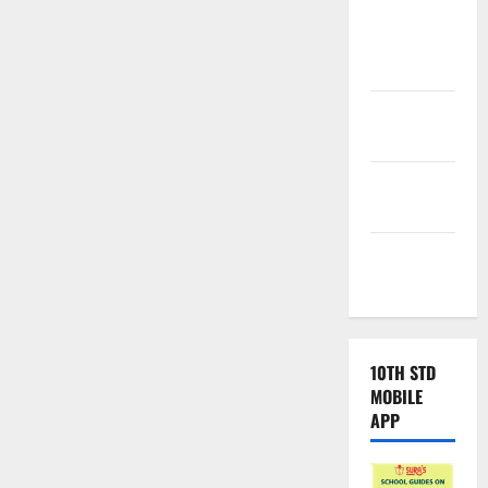
Tamilnadu
Samacheer
Kalvi
TNPSC
News
TNUSRB
News
TRB – TET
News
10TH STD
MOBILE
APP