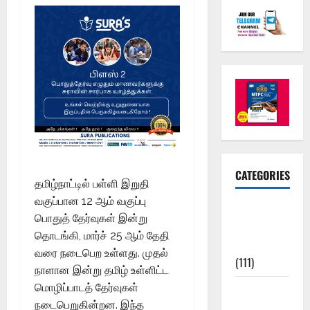
CATEGORIES
தமிழ்நாட்டில் பள்ளி இறுதி
வகுப்பான 12 ஆம் வகுப்பு
10th Std
பொதுத் தேர்வுகள் இன்று
Study
தொடங்கி, மார்ச் 25 ஆம் தேதி
Materials
வரை நடைபெற உள்ளது. முதல்
(111)
நாளான இன்று தமிழ் உள்ளிட்ட
மொழிப்பாடத் தேர்வுகள்
11th Std
நடைபெறுகின்றன. இந்த
Study