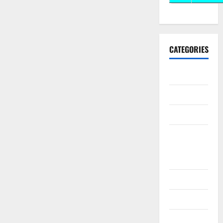
CATEGORIES
10th CBSE
10th STD
10th Std
10th Std
Study
Materials
11th Std
11th STD
11th Std