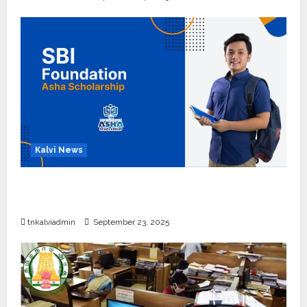
Kalvi News
பள்ளி, கல்லூரி மாணவர்களுக்கு ரூ.20 லட்சம் வரை
கல்வி உதவித்தொகை; SBI ஆஷா திட்டம்
tnkalviadmin
September 23, 2025