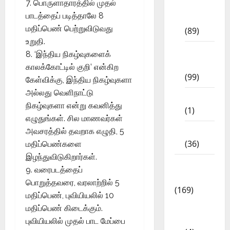
7. பொருளாதாரத்தில் முதல்
11th
பாடத்தைப் படித்தாலே 8
Std
மதிப்பெண் பெற்றுவிடுவது
(89)
உறுதி.
12th
8. ‘இந்திய நிகழ்வுகளைக்
Std
காலக்கோட்டில் குறி’ என்கிற
(99)
கேள்விக்கு, இந்திய நிகழ்வுகளா
அல்லது வெளிநாட்டு
8th Std
நிகழ்வுகளா என்று கவனித்து
(1)
எழுதுங்கள். சில மாணவர்கள்
NEET
அவசரத்தில் தவறாக எழுதி, 5
(36)
மதிப்பெண்களை
இழந்துவிடுகிறார்கள்.
Study
9. வரைபடத்தைப்
Materials
பொறுத்தவரை, வரலாற்றில் 5
(169)
மதிப்பெண், புவியியலில் 10
10th
மதிப்பெண் கிடைக்கும்.
CBSE
புவியியலில் முதல் பாட மேப்பை