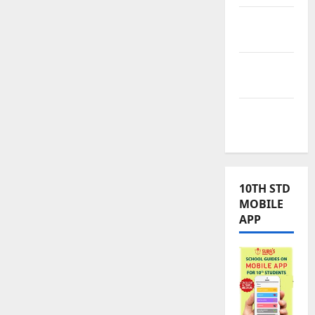
TNPSC
News
TNUSRB
News
TRB – TET
News
10TH STD
MOBILE
APP