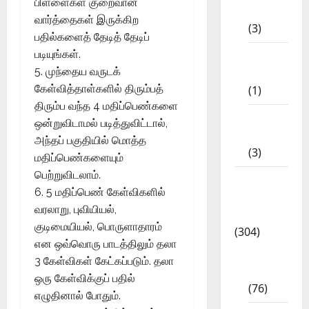
பிள்ளைகள் குறைவான
STD
வார்த்தைகள் இருக்கிற
(3)
பதில்களைத் தேடித் தேடிப்
படியுங்கள்.
11th
5. முந்தைய வருடக்
STD
கேள்வித்தாள்களில் திரும்பத்
(1)
திரும்ப வந்த 4 மதிப்பெண்களை
12th
ஒன்றுவிடாமல் படித்துவிட்டால்,
STD
அந்தப் பகுதியில் மொத்த
(3)
மதிப்பெண்களையும்
பெற்றுவிடலாம்.
Model
6. 5 மதிப்பெண் கேள்விகளில்
Question
வரலாறு, புவியியல்,
Papers
குடிமையியல், பொருளாதாரம்
(304)
என ஒவ்வொரு பாடத்திலும் தலா
10th
3 கேள்விகள் கேட்கப்படும். தலா
Std
ஒரு கேள்விக்குப் பதில்
(76)
எழுதினால் போதும்.