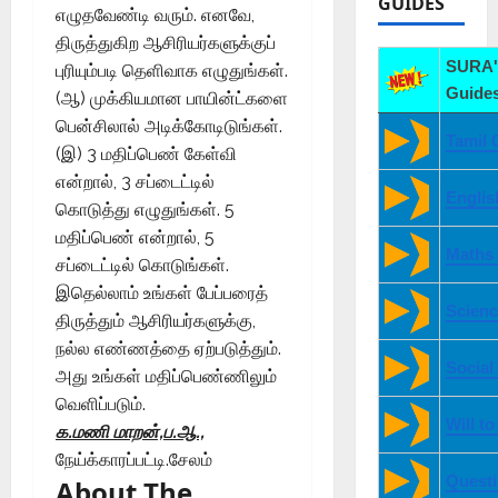
GUIDES
எழுதவேண்டி வரும். எனவே,
திருத்துகிற ஆசிரியர்களுக்குப்
SURA'
புரியும்படி தெளிவாக எழுதுங்கள்.
Guides
(ஆ) முக்கியமான பாயின்ட்களை
பென்சிலால் அடிக்கோடிடுங்கள்.
Tamil 
(இ) 3 மதிப்பெண் கேள்வி
என்றால், 3 சப்டைட்டில்
Englis
கொடுத்து எழுதுங்கள். 5
மதிப்பெண் என்றால், 5
Maths
சப்டைட்டில் கொடுங்கள்.
இதெல்லாம் உங்கள் பேப்பரைத்
Scienc
திருத்தும் ஆசிரியர்களுக்கு,
நல்ல எண்ணத்தை ஏற்படுத்தும்.
Social
அது உங்கள் மதிப்பெண்ணிலும்
வெளிப்படும்.
Will t
க.மணி மாறன்,ப.ஆ.,
நேய்க்காரப்பட்டி.சேலம்
Quest
About The