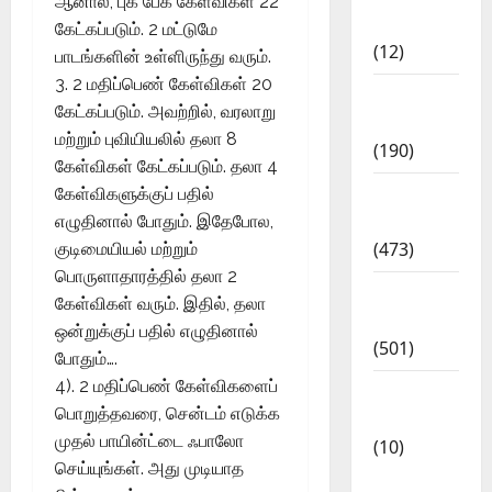
ஆனால், புக் பேக் கேள்விகள் 22
Affairs
கேட்கப்படும். 2 மட்டுமே
(12)
பாடங்களின் உள்ளிருந்து வரும்.
3. 2 மதிப்பெண் கேள்விகள் 20
Exam
கேட்கப்படும். அவற்றில், வரலாறு
Notification
மற்றும் புவியியலில் தலா 8
(190)
கேள்விகள் கேட்கப்படும். தலா 4
General
கேள்விகளுக்குப் பதில்
News
எழுதினால் போதும். இதேபோல,
(473)
குடிமையியல் மற்றும்
பொருளாதாரத்தில் தலா 2
Kalvi
கேள்விகள் வரும். இதில், தலா
News
ஒன்றுக்குப் பதில் எழுதினால்
(501)
போதும்….
4). 2 மதிப்பெண் கேள்விகளைப்
Mobile
பொறுத்தவரை, சென்டம் எடுக்க
App
முதல் பாயின்ட்டை ஃபாலோ
(10)
செய்யுங்கள். அது முடியாத
10th