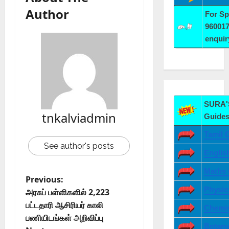
Author
For S
960017
enqui
SURA'S
tnkalviadmin
Guides
Tamil 
See author's posts
Englis
Maths 
Previous:
Physic
அரசுப் பள்ளிகளில் 2,223
பட்டதாரி ஆசிரியர் காலி
Chemis
பணியிடங்கள் அறிவிப்பு
Botany