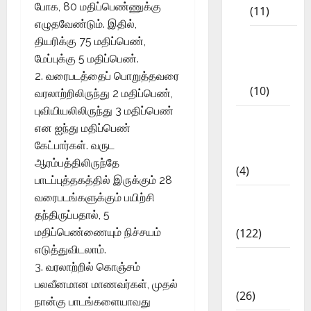
போக, 80 மதிப்பெண்ணுக்கு
(11)
எழுதவேண்டும். இதில்,
Tamil
தியரிக்கு 75 மதிப்பெண்,
Exercise
மேப்புக்கு 5 மதிப்பெண்.
Book
2. வரைபடத்தைப் பொறுத்தவரை
(10)
வரலாற்றிலிருந்து 2 மதிப்பெண்,
புவியியலிலிருந்து 3 மதிப்பெண்
Tamilnadu
என ஐந்து மதிப்பெண்
Samacheer
கேட்பார்கள். வருட
Kalvi
ஆரம்பத்திலிருந்தே
(4)
பாடப்புத்தகத்தில் இருக்கும் 28
TNPSC
வரைபடங்களுக்கும் பயிற்சி
News
தந்திருப்பதால், 5
(122)
மதிப்பெண்ணையும் நிச்சயம்
எடுத்துவிடலாம்.
TNUSRB
3. வரலாற்றில் கொஞ்சம்
News
பலவீனமான மாணவர்கள், முதல்
(26)
நான்கு பாடங்களையாவது