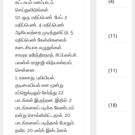
(4)
கட்டாயம் மனப்பாடம்
செய்துவிடுங்கள்.
6th std
10. ஒரு மதிப்பெண், மேப், 2
Study
மதிப்பெண், 4 மதிப்பெண்
Materials
ஆகியவற்றை முடித்துவிட்டு, 5
(11)
மதிப்பெண் கேள்விகளைக்
7th std
கடைசியாக எழுதுங்கள்.
Study
சாரதா நரேந்திரநாத், சி.பி.எஸ்.சி.
Materials
பவன்ஸ் ராஜாஜி வித்யாஸ்ரமம்,
(11)
சென்னை.
1. வரலாறு, புவியியல்,
8th Std
குடிமையியல் என மூன்று
Study
சப்ஜெக்டிலும் சேர்த்து 22
Materials
பாடங்கள் இருந்தன. இதில், 2
(18)
பாடங்களைப் படிக்க வேண்டாம்
என்று சொல்லிவிட்டதால், 20
9th Std
பாடங்களைப் படித்தால் போதும்.
Study
தவிர, 20 மார்க் இன்டர்னல்
Materials